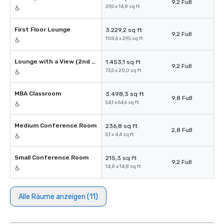
9,2 Fuß
29,5 x 14,8 sq ft
First Floor Lounge
3.229,2 sq ft
9,2 Fuß
108,6 x 29,5 sq ft
Lounge with a View (2nd floor)
1.453,1 sq ft
9,2 Fuß
73,5 x 20,0 sq ft
MBA Classroom
3.498,3 sq ft
9,8 Fuß
54,1 x 64,6 sq ft
Medium Conference Room
236,8 sq ft
2,8 Fuß
5,1 x 4,4 sq ft
Small Conference Room
215,3 sq ft
9,2 Fuß
14,8 x 14,8 sq ft
Alle Räume anzeigen (11)