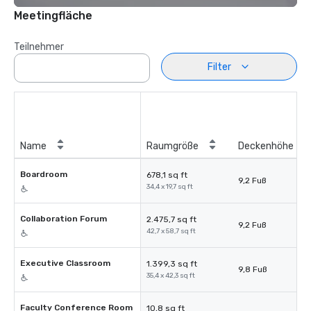
Meetingfläche
Teilnehmer
Filter
Name
Raumgröße
Deckenhöhe
Boardroom
678,1 sq ft
9,2 Fuß
34,4 x 19,7 sq ft
Collaboration Forum
2.475,7 sq ft
9,2 Fuß
42,7 x 58,7 sq ft
Executive Classroom
1.399,3 sq ft
9,8 Fuß
35,4 x 42,3 sq ft
Faculty Conference Room
10,8 sq ft