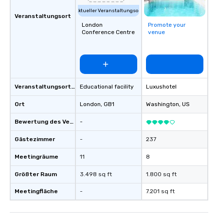
Aktueller Veranstaltungsort
Veranstaltungsort
London
Promote your
Conference Centre
venue
Veranstaltungsortstyp
Educational facility
Luxushotel
Ort
London
, GB1
Washington
, US
Bewertung des Veranstaltungsortes
-
Gästezimmer
-
237
Meetingräume
11
8
Größter Raum
3.498 sq ft
1.800 sq ft
Meetingfläche
-
7.201 sq ft