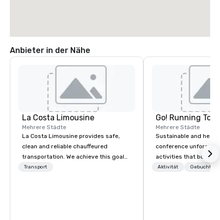
Anbieter in der Nähe
La Costa Limousine
Go! Running Tour
Mehrere Städte
Mehrere Städte
La Costa Limousine provides safe,
Sustainable and healt
clean and reliable chauffeured
conference unforgetta
transportation. We achieve this goal
activities that boost 
with highly trained chauffeurs, the
lower carbon footprint
Transport
Aktivität
Gebuchte U
newest vehicles available and a
world on the run with e
commitment to Five Star service. The
running guides.
difference between La Costa
Limousine and other companies can
be explained using one word – quality.