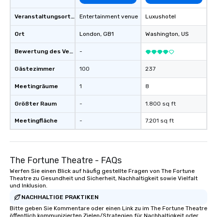
Veranstaltungsortstyp
Entertainment venue
Luxushotel
Ort
London
, GB1
Washington
, US
Bewertung des Veranstaltungsortes
-
Gästezimmer
100
237
Meetingräume
1
8
Größter Raum
-
1.800 sq ft
Meetingfläche
-
7.201 sq ft
The Fortune Theatre - FAQs
Werfen Sie einen Blick auf häufig gestellte Fragen von The Fortune
Theatre zu Gesundheit und Sicherheit, Nachhaltigkeit sowie Vielfalt
und Inklusion.
NACHHALTIGE PRAKTIKEN
Bitte geben Sie Kommentare oder einen Link zu im The Fortune Theatre
öffentlich kommunizierten Zielen/Strategien für Nachhaltigkeit oder