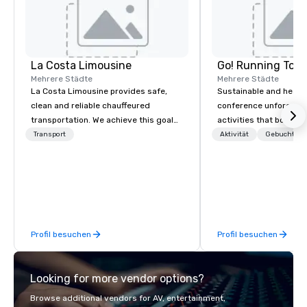
La Costa Limousine
Go! Running Tour
Mehrere Städte
Mehrere Städte
La Costa Limousine provides safe,
Sustainable and healt
clean and reliable chauffeured
conference unforgetta
transportation. We achieve this goal
activities that boost 
with highly trained chauffeurs, the
lower carbon footprint
Transport
Aktivität
Gebuchte U
newest vehicles available and a
world on the run with e
commitment to Five Star service. The
running guides.
difference between La Costa
Limousine and other companies can
be explained using one word – quality.
From our perfectly maintained fleet of
Profil besuchen
Profil besuchen
late model luxury vehicles to the
highly experienced and professional
team of chauffeurs and support staff;
Looking for more vendor options?
you will know quality when you travel
with La Costa Limousine.
Browse additional vendors for AV, entertainment,