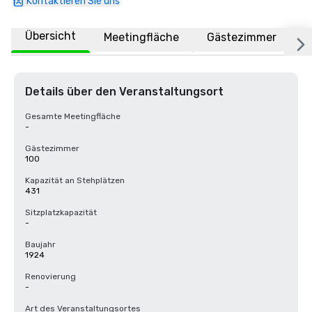
Kontaktieren Sie uns
Übersicht
Meetingfläche
Gästezimmer
O
Details über den Veranstaltungsort
Gesamte Meetingfläche
-
Gästezimmer
100
Kapazität an Stehplätzen
431
Sitzplatzkapazität
-
Baujahr
1924
Renovierung
-
Art des Veranstaltungsortes