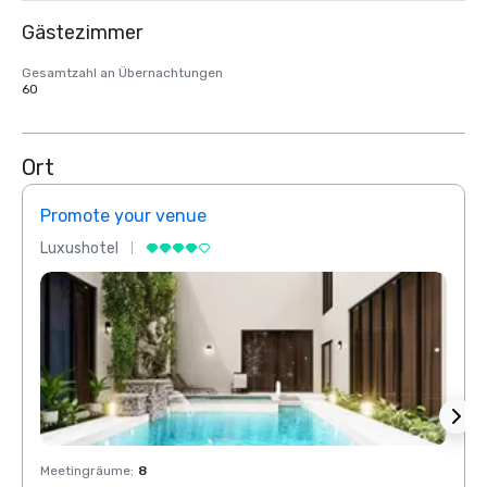
Gästezimmer
Gesamtzahl an Übernachtungen
60
Ort
Promote your venue
Prom
Luxushotel
Luxus
Meetingräume
:
8
Meeti