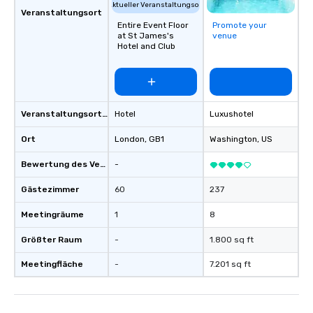
Aktueller Veranstaltungsort
Veranstaltungsort
Entire Event Floor
Promote your
at St James's
venue
Hotel and Club
Veranstaltungsortstyp
Hotel
Luxushotel
Ort
London
, GB1
Washington
, US
Bewertung des Veranstaltungsortes
-
Gästezimmer
60
237
Meetingräume
1
8
Größter Raum
-
1.800 sq ft
Meetingfläche
-
7.201 sq ft