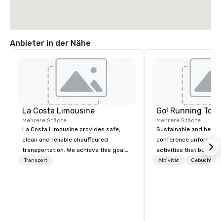
Anbieter in der Nähe
La Costa Limousine
Go! Running Tour
Mehrere Städte
Mehrere Städte
La Costa Limousine provides safe,
Sustainable and healt
clean and reliable chauffeured
conference unforgetta
transportation. We achieve this goal
activities that boost 
with highly trained chauffeurs, the
lower carbon footprint
Transport
Aktivität
Gebuchte U
newest vehicles available and a
world on the run with e
commitment to Five Star service. The
running guides.
difference between La Costa
Limousine and other companies can
be explained using one word – quality.