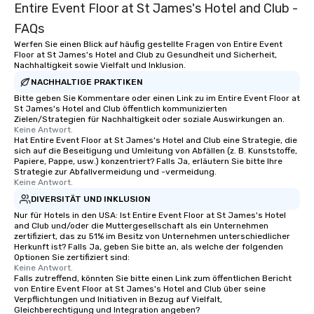
Entire Event Floor at St James's Hotel and Club -
FAQs
Werfen Sie einen Blick auf häufig gestellte Fragen von Entire Event
Floor at St James's Hotel and Club zu Gesundheit und Sicherheit,
Nachhaltigkeit sowie Vielfalt und Inklusion.
NACHHALTIGE PRAKTIKEN
Bitte geben Sie Kommentare oder einen Link zu im Entire Event Floor at
St James's Hotel and Club öffentlich kommunizierten
Zielen/Strategien für Nachhaltigkeit oder soziale Auswirkungen an.
Keine Antwort.
Hat Entire Event Floor at St James's Hotel and Club eine Strategie, die
sich auf die Beseitigung und Umleitung von Abfällen (z. B. Kunststoffe,
Papiere, Pappe, usw.) konzentriert? Falls Ja, erläutern Sie bitte Ihre
Strategie zur Abfallvermeidung und -vermeidung.
Keine Antwort.
DIVERSITÄT UND INKLUSION
Nur für Hotels in den USA: Ist Entire Event Floor at St James's Hotel
and Club und/oder die Muttergesellschaft als ein Unternehmen
zertifiziert, das zu 51% im Besitz von Unternehmen unterschiedlicher
Herkunft ist? Falls Ja, geben Sie bitte an, als welche der folgenden
Optionen Sie zertifiziert sind:
Keine Antwort.
Falls zutreffend, könnten Sie bitte einen Link zum öffentlichen Bericht
von Entire Event Floor at St James's Hotel and Club über seine
Verpflichtungen und Initiativen in Bezug auf Vielfalt,
Gleichberechtigung und Integration angeben?