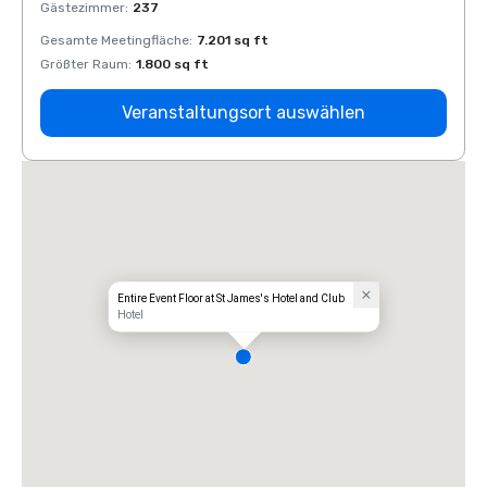
Gästezimmer
:
237
Gäste
Gesamte Meetingfläche
:
7.201 sq ft
Gesam
Größter Raum
:
1.800 sq ft
Größt
Veranstaltungsort auswählen
Entire Event Floor at St James's Hotel and Club
Hotel