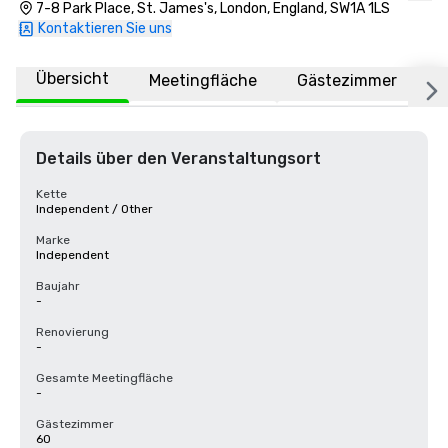
7-8 Park Place, St. James's, London, England, SW1A 1LS
Kontaktieren Sie uns
Übersicht
Meetingfläche
Gästezimmer
O
Details über den Veranstaltungsort
Kette
Independent / Other
Marke
Independent
Baujahr
-
Renovierung
-
Gesamte Meetingfläche
-
Gästezimmer
60