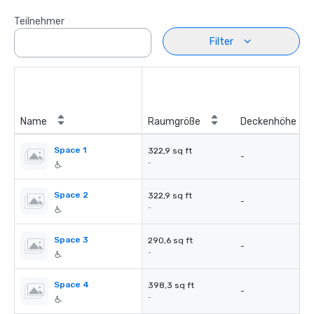
Teilnehmer
Filter
Name
Raumgröße
Deckenhöhe
Space 1
322,9 sq ft
-
-
Space 2
322,9 sq ft
-
-
Space 3
290,6 sq ft
-
-
Space 4
398,3 sq ft
-
-