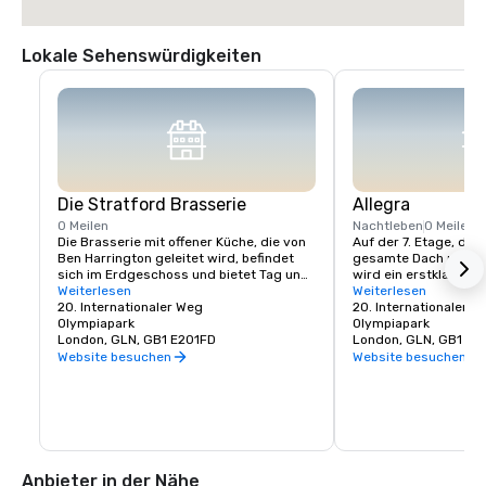
Lokale Sehenswürdigkeiten
Die Stratford Brasserie
Allegra
0 Meilen
Nachtleben
0 Meilen
Die Brasserie mit offener Küche, die von 
Auf der 7. Etage, die 
Ben Harrington geleitet wird, befindet 
gesamte Dach und den
sich im Erdgeschoss und bietet Tag und 
wird ein erstklassige
Nacht ein frisches Menü mit nachhaltigen 
Weiterlesen
ehemaligen Chefkochs
Weiterlesen
Zutaten, darunter Pizzettas im 
20. Internationaler Weg
Firehouse, Patrick Po
20. Internationaler W
römischen Stil, die auf Bestellung 
Olympiapark
werden. Naturstein, 
Olympiapark
zubereitet werden. Ein atemberaubender 
London, GLN, GB1 E201FD
viel Sonnenlicht laden
London, GLN, GB1 E2
9 m hoher Kamin, ein gläserner 
Reise durch den 7. St
Website besuchen
Website besuchen
Lichtschacht und dramatische 
Kunstinstallationen begrüßen die Gäste 
im Erdgeschoss, das über eine Brasserie 
mit offener Küche und eine Bar verfügt.
Anbieter in der Nähe