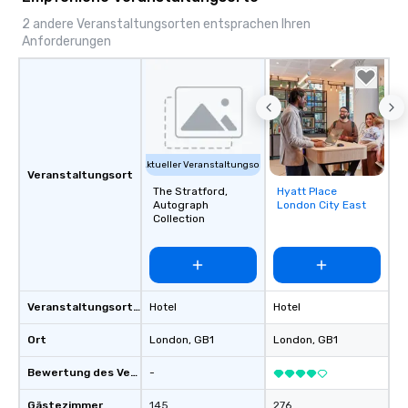
2 andere Veranstaltungsorten entsprachen Ihren
Anforderungen
Aktueller Veranstaltungsort
Veranstaltungsort
The Stratford,
Hyatt Place
Removed from
Autograph
London City East
favorites
Collection
Veranstaltungsortstyp
Hotel
Hotel
Ort
London
, GB1
London
, GB1
Bewertung des Veranstaltungsortes
-
Gästezimmer
145
276