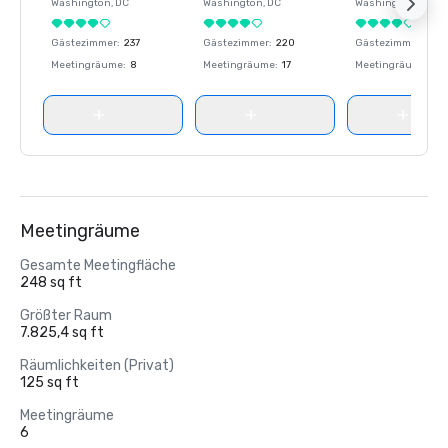
Washington
, DC
Washington
, DC
Washington
, DC
Gästezimmer
:
237
Gästezimmer
:
220
Gästezimmer
:
237
Meetingräume
:
8
Meetingräume
:
17
Meetingräume
:
8
Meetingräume
Gesamte Meetingfläche
248 sq ft
Größter Raum
7.825,4 sq ft
Räumlichkeiten (Privat)
125 sq ft
Meetingräume
6