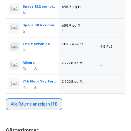
Space 1&2 combined
645,8 sq ft
-
-
Space 3&4 combined
688,9 sq ft
-
-
The Mezzanine
7.825,4 sq ft
9,8 Fuß
-
Allegra
2.927,8 sq ft
-
-
|
7th Floor Sky Terrace
2.927,8 sq ft
-
-
|
Alle Räume anzeigen (11)
Gästezimmer