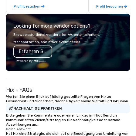
From our perfectly maintained fleet of
Profil besuchen
Profil besuchen
late model luxury vehicles to the
highly experienced and professional
team of chauffeurs and support staff;
Looking for more vendor options?
you will know quality when you travel
with La Costa Limousine.
Browse additional vendors for AV, entertainment,
transportation, and other event needs.
Erfahren Sie mehr
Powered by
Hix - FAQs
Werfen Sie einen Blick auf häufig gestellte Fragen von Hix zu
Gesundheit und Sicherheit, Nachhaltigkeit sowie Vielfalt und Inklusion.
NACHHALTIGE PRAKTIKEN
Bitte geben Sie Kommentare oder einen Link zu im Hix öffentlich
kommunizierten Zielen/Strategien für Nachhaltigkeit oder soziale
Auswirkungen an.
Keine Antwort.
Hat Hix eine Strategie, die sich auf die Beseitigung und Umleitung von