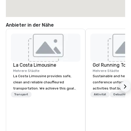
Anbieter in der Nähe
La Costa Limousine
Go! Running Tour
Mehrere Städte
Mehrere Städte
La Costa Limousine provides safe,
Sustainable and healt
clean and reliable chauffeured
conference unforgetta
transportation. We achieve this goal
activities that boost 
with highly trained chauffeurs, the
lower carbon footprint
Transport
Aktivität
Gebuchte U
newest vehicles available and a
world on the run with e
commitment to Five Star service. The
running guides.
difference between La Costa
Limousine and other companies can
be explained using one word – quality.