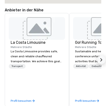
Anbieter in der Nähe
La Costa Limousine
Go! Running Tour
Mehrere Städte
Mehrere Städte
La Costa Limousine provides safe,
Sustainable and healt
clean and reliable chauffeured
conference unforgetta
transportation. We achieve this goal
activities that boost 
with highly trained chauffeurs, the
lower carbon footprint
Transport
Aktivität
Gebuchte U
newest vehicles available and a
world on the run with e
commitment to Five Star service. The
running guides.
difference between La Costa
Limousine and other companies can
be explained using one word – quality.
From our perfectly maintained fleet of
Profil besuchen
Profil besuchen
late model luxury vehicles to the