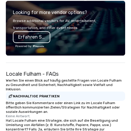
highly experienced and professional
team of chauffeurs and support staff;
Looking for more vendor options?
you will know quality when you travel
with La Costa Limousine.
Browse additional vendors for AV, entertainment,
transportation, and other event needs.
Erfahren Sie mehr
Powered by
Locale Fulham - FAQs
Werfen Sie einen Blick auf häufig gestellte Fragen von Locale Fulham
zu Gesundheit und Sicherheit, Nachhaltigkeit sowie Vielfalt und
Inklusion.
NACHHALTIGE PRAKTIKEN
Bitte geben Sie Kommentare oder einen Link zu im Locale Fulham
öffentlich kommunizierten Zielen/Strategien für Nachhaltigkeit oder
soziale Auswirkungen an.
Keine Antwort.
Hat Locale Fulham eine Strategie, die sich auf die Beseitigung und
Umleitung von Abfällen (z. B. Kunststoffe, Papiere, Pappe, usw.)
konzentriert? Falls Ja, erläutern Sie bitte Ihre Strategie zur