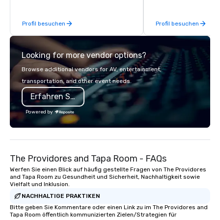
be explained using one word – quality.
From our perfectly maintained fleet of
Profil besuchen
Profil besuchen
late model luxury vehicles to the
highly experienced and professional
team of chauffeurs and support staff;
Looking for more vendor options?
you will know quality when you travel
with La Costa Limousine.
Browse additional vendors for AV, entertainment,
transportation, and other event needs.
Erfahren Sie mehr
Powered by
The Providores and Tapa Room - FAQs
Werfen Sie einen Blick auf häufig gestellte Fragen von The Providores
and Tapa Room zu Gesundheit und Sicherheit, Nachhaltigkeit sowie
Vielfalt und Inklusion.
NACHHALTIGE PRAKTIKEN
Bitte geben Sie Kommentare oder einen Link zu im The Providores and
Tapa Room öffentlich kommunizierten Zielen/Strategien für