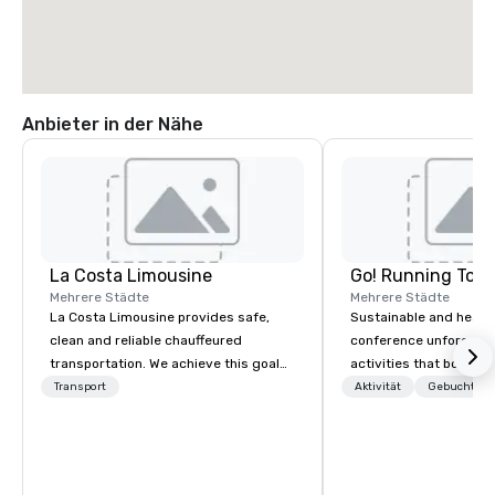
Anbieter in der Nähe
La Costa Limousine
Go! Running Tour
Mehrere Städte
Mehrere Städte
La Costa Limousine provides safe,
Sustainable and healt
clean and reliable chauffeured
conference unforgetta
transportation. We achieve this goal
activities that boost 
with highly trained chauffeurs, the
lower carbon footprint
Transport
Aktivität
Gebuchte U
newest vehicles available and a
world on the run with e
commitment to Five Star service. The
running guides.
difference between La Costa
Limousine and other companies can