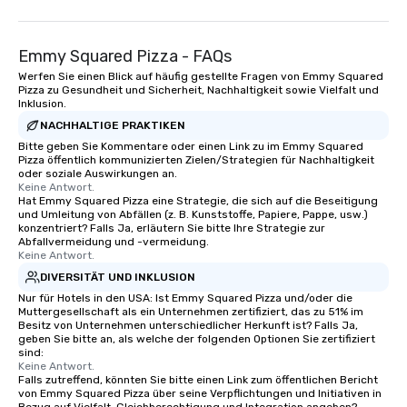
language support available as
needed. As a Travelife Certified DMC,
Emmy Squared Pizza - FAQs
we are committed to sustainability,
ethical business practices, and
Werfen Sie einen Blick auf häufig gestellte Fragen von Emmy Squared
Pizza zu Gesundheit und Sicherheit, Nachhaltigkeit sowie Vielfalt und
responsible tourism. With experience
Inklusion.
across destinations like New York City,
NACHHALTIGE PRAKTIKEN
Miami, Los Angeles, San Francisco,
Bitte geben Sie Kommentare oder einen Link zu im Emmy Squared
Las Vegas, Chicago, Nashville, and
Pizza öffentlich kommunizierten Zielen/Strategien für Nachhaltigkeit
New Orleans, we combine creativity,
oder soziale Auswirkungen an.
Keine Antwort.
local expertise, and trusted on-the-
Hat Emmy Squared Pizza eine Strategie, die sich auf die Beseitigung
ground support to bring each event to
und Umleitung von Abfällen (z. B. Kunststoffe, Papiere, Pappe, usw.)
life.
konzentriert? Falls Ja, erläutern Sie bitte Ihre Strategie zur
Abfallvermeidung und -vermeidung.
Keine Antwort.
DIVERSITÄT UND INKLUSION
Nur für Hotels in den USA: Ist Emmy Squared Pizza und/oder die
Muttergesellschaft als ein Unternehmen zertifiziert, das zu 51% im
Besitz von Unternehmen unterschiedlicher Herkunft ist? Falls Ja,
geben Sie bitte an, als welche der folgenden Optionen Sie zertifiziert
sind:
Keine Antwort.
Falls zutreffend, könnten Sie bitte einen Link zum öffentlichen Bericht
von Emmy Squared Pizza über seine Verpflichtungen und Initiativen in