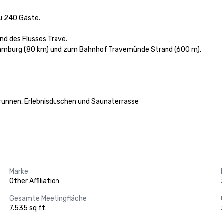
u 240 Gäste.

d des Flusses Trave.

Hamburg (80 km) und zum Bahnhof Travemünde Strand (600 m).

runnen, Erlebnisduschen und Saunaterrasse

Marke
Other Affiliation
Gesamte Meetingfläche
7.535 sq ft