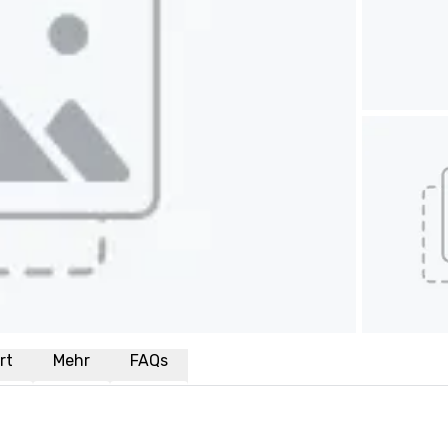
rt
Mehr
FAQs