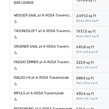
1.076,4 sq ft
BAR LOUNGE
-
WEISSER SAAL at A-ROSA Travemünde
2.691,0 sq ft
65,6 x 41,0 sq ft
TAGUNGSLOFT at A-ROSA Travemünde
1.937,5 sq ft
41,0 x 45,9 sq ft
GRUENER SAAL at A-ROSA Travemünde
645,8 sq ft
27,9 x 24,6 sq ft
PASSATZIMMER at A-ROSA Travemünde
322,9 sq ft
26,2 x 13,1 sq ft
DIALOG I+II at A-ROSA Travemünde
688,9 sq ft
36,1 x 19,4 sq ft
IMPULS at A-ROSA Travemünde
430,6 sq ft
26,9 x 15,7 sq ft
BEGEGNUNG at A-ROSA Travemünde