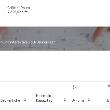
Größter Raum
2.691,0 sq ft
n und interaktiven 3D-Grundrissen.
Maximale
Deckenhöhe
Kapazität
U-Form
B