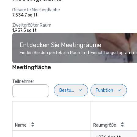
Gesamte Meetingfläche
7.534,7 sq ft
Zweitgrößter Raum
1.937,5 sq ft
Entdecken Sie Meetingräume
Finden Sie den perfekten Raum mit Einrichtungsdiagramme
Meetingfläche
Teilnehmer
Bestuhlung
Funktion
Name
Raumgröße