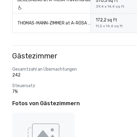
570,5 sq ft
39,4 x 14,4 sq ft
172,2 sq ft
THOMAS-MANN-ZIMMER at A-ROSA Travemünde
11,5 x 14,4 sq ft
Gästezimmer
Gesamtzahl an Übernachtungen
242
Steuersatz
7%
Fotos von Gästezimmern