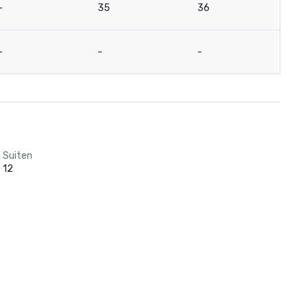
-
35
36
2
-
-
-
-
Suiten
12