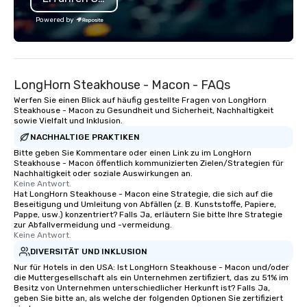
features modeled afte
Powered by
zoos and aquariums in
majestic exhibit is des
entertain and educate.
to welcome your group to
LongHorn Steakhouse - Macon - FAQs
Georgia Aquarium would
few options for you an
Werfen Sie einen Blick auf häufig gestellte Fragen von LongHorn
Steakhouse - Macon zu Gesundheit und Sicherheit, Nachhaltigkeit
exhibitors to entertain
sowie Vielfalt und Inklusion.
here in Atlanta. • Full Ballroom Events
NACHHALTIGE PRAKTIKEN
(800 people) • Two (2) 
Bitte geben Sie Kommentare oder einen Link zu im LongHorn
Rooms (100 to 500 peop
Steakhouse - Macon öffentlich kommunizierten Zielen/Strategien für
Aquarium Buyout Event
Nachhaltigkeit oder soziale Auswirkungen an.
Keine Antwort.
4,500 people) • Discou
Hat LongHorn Steakhouse - Macon eine Strategie, die sich auf die
Website to share with
Beseitigung und Umleitung von Abfällen (z. B. Kunststoffe, Papiere,
to access deep discou
Pappe, usw.) konzentriert? Falls Ja, erläutern Sie bitte Ihre Strategie
zur Abfallvermeidung und -vermeidung.
Admission Tickets Wo
Keine Antwort.
Catering is the exclusi
DIVERSITÄT UND INKLUSION
Georgia Aquarium and 
Nur für Hotels in den USA: Ist LongHorn Steakhouse - Macon und/oder
creative edge of Ameri
die Muttergesellschaft als ein Unternehmen zertifiziert, das zu 51% im
Wolfgang Puck’s fine-d
Besitz von Unternehmen unterschiedlicher Herkunft ist? Falls Ja,
geben Sie bitte an, als welche der folgenden Optionen Sie zertifiziert
inspire a unique appro