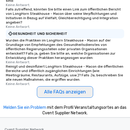
sind:
with restaurant quality
Keine Antwort.
Falls zutreffend, könnten Sie bitte einen Link zum öffentlichen Bericht
banquet setting. We ensure quality
von LongHorn Steakhouse - Macon über seine Verpflichtungen und
and innovation in ever
Initiativen in Bezug auf Vielfalt, Gleichberechtigung und Integration
do. At Wolfgang Puck Catering we
angeben?
Keine Antwort.
promise that every eve
GESUNDHEIT UND SICHERHEIT
flawless, effortless oc
We look forward to the
Wurden die Praktiken im LongHorn Steakhouse - Macon auf der
Grundlage von Empfehlungen des Gesundheitsdienstes von
help plan any experien
öffentlichen Regierungsstellen oder privaten Organisationen
your Hotel / Convention
entwickelt? Falls ja, geben Sie bitte an, welche Organisationen zur
Entwicklung dieser Praktiken herangezogen wurden:
let me know if you hav
Keine Antwort.
or if you would like mo
Reinigt und desinfiziert LongHorn Steakhouse - Macon die öffentlichen
Bereiche und öffentlich zugänglichen Einrichtungen (wie:
Meetingräume, Restaurants, Aufzüge, usw.)? Falls Ja, beschreiben Sie
alle neuen Maßnahmen, die ergriffen wurden.
Keine Antwort.
Alle FAQs anzeigen
Melden Sie ein Problem
mit dem Profil Veranstaltungsortes an das
Cvent Supplier Network.
Cvent Supplier Network