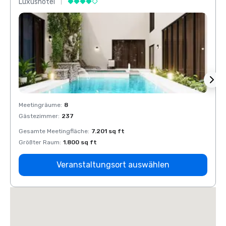
Luxushotel
Luxus
Meetingräume
:
8
Meeti
Gästezimmer
:
237
Gäste
Gesamte Meetingfläche
:
7.201 sq ft
Gesam
Größter Raum
:
1.800 sq ft
Größt
Veranstaltungsort auswählen