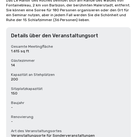
Das Le Manoir des Roches befindet sich am Rande des Waldes von 
Fontainebleau, 2 km von Barbizon, der berühmten Malerstadt, entfernt. 
Sie können eine Soiree für 180 Personen organisieren oder den Ort für 
ein Seminar nutzen, aber in jedem Fall werden Sie die Schönheit und 
Ruhe der 15 Schlafzimmer (36 Personen) lieben.
Details über den Veranstaltungsort
Gesamte Meetingfläche
1.615 sq ft
Gästezimmer
14
Kapazität an Stehplätzen
200
Sitzplatzkapazität
150
Baujahr
-
Renovierung
-
Art des Veranstaltungsortes
Veranstaltungsorte für Sonderveranstaltungen