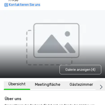
77930
Kontaktieren Sie uns
Galerie anzeigen (4)
Übersicht
Meetingfläche
Gästezimmer
O
Über uns