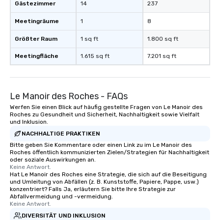
Gästezimmer
14
237
Meetingräume
1
8
Größter Raum
1 sq ft
1.800 sq ft
Meetingfläche
1.615 sq ft
7.201 sq ft
Le Manoir des Roches - FAQs
Werfen Sie einen Blick auf häufig gestellte Fragen von Le Manoir des
Roches zu Gesundheit und Sicherheit, Nachhaltigkeit sowie Vielfalt
und Inklusion.
NACHHALTIGE PRAKTIKEN
Bitte geben Sie Kommentare oder einen Link zu im Le Manoir des
Roches öffentlich kommunizierten Zielen/Strategien für Nachhaltigkeit
oder soziale Auswirkungen an.
Keine Antwort.
Hat Le Manoir des Roches eine Strategie, die sich auf die Beseitigung
und Umleitung von Abfällen (z. B. Kunststoffe, Papiere, Pappe, usw.)
konzentriert? Falls Ja, erläutern Sie bitte Ihre Strategie zur
Abfallvermeidung und -vermeidung.
Keine Antwort.
DIVERSITÄT UND INKLUSION