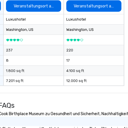
auswählen
Veranstaltungsort auswählen
Veranstaltungsort auswähle
Luxushotel
Luxushotel
Washington
, US
Washington
, US
237
220
8
17
1.800 sq ft
4.100 sq ft
7.201 sq ft
12.000 sq ft
 FAQs
 Cook Birthplace Museum zu Gesundheit und Sicherheit, Nachhaltigkeit s