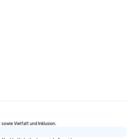
parties to big events like tra
n
shows, concerts and festivals
matter what event you are
planning, we have a perfect 
just for you!
owie Vielfalt und Inklusion.