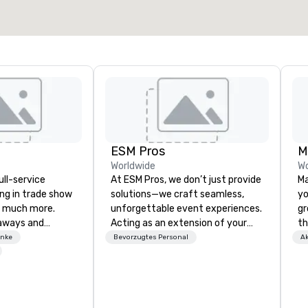
ESM Pros
Worldwide
Wo
ull-service
At ESM Pros, we don’t just provide
Ma
ing in trade show
solutions—we craft seamless,
yo
 much more.
unforgettable event experiences.
gr
aways and
Acting as an extension of your
th
to executive
team, we bring a consultative,
lu
enke
Bevorzugtes Personal
Ak
 banners, signage,
hands-on approach to every
SU
ics, shipping,
stage of your event, from
va
mmerce solutions
strategic pre-planning to flawless
or
on-site execution and insightful
ch