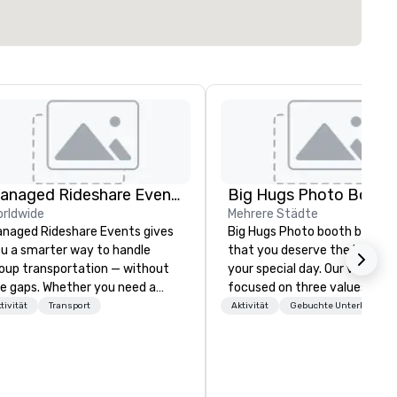
Managed Rideshare Events ™ Ground Transportation
Big Hugs Photo Booth
rldwide
Mehrere Städte
naged Rideshare Events gives
Big Hugs Photo booth believe
u a smarter way to handle
that you deserve the best fo
oup transportation — without
your special day. Our vision is
e gaps. Whether you need a
focused on three values -
xury sedan for a VIP arrival, an
Creativity. Fun. Quality. What
tivität
Transport
Aktivität
Gebuchte Unterhaltung
V for the executive team, a
makes us the best photo boot
n for staff and extended family,
Chicago? We don't just settle
 a last-minute ride when plans
standard design. We go the e
ange, we coordinate it all
mile to customize designs b