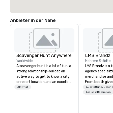
Anbieter in der Nähe
Scavenger Hunt Anywhere
LMS Brandz
Worldwide
Mehrere Städte
A scavenger hunt is a lot of fun, a
LMS Brandz is a f
strong relationship-builder, an
agency specializ
active way to get to know a city
merchandise and
or resort location and an excellent
From booth give
team building activity for your
branded apparel 
Aktivität
Ausstattung/Gesch
next event. Of particular
gifting, displays,
Logistik/Dekoration
relevance to corporate groups,
fulfillment, logist
participants are more successful
along with e-co
in our team building programs if
we handle it all. While there are