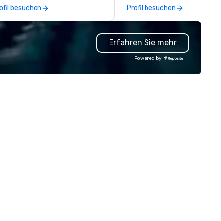
rough a single managed
on your event's theme or colo
ofil besuchen
Profil besuchen
count. From elite vehicles to EV
your prints become creative
tions and autonomous services
artworks that are uniquely yo
ke Waymo in select markets,
own. Big Hugs photo booth is a
Erfahren Sie mehr
ery tier of your group is
multi awarded Photo Booth r
 Unlike traditional ground
company based in Chicago, 
Powered by
ansportation companies, we tap
York, LA, Texas and Manila th
e full power of Uber for
specializes in making your ev
siness, Lyft, and leading
memorable with lots of excit
deshare networks — so you're
extras, endless choices and
ver locked into one vehicle
unlimited print. We have an a
pe, one price point, or one
of photo booths from, Open
ovider. We also extend beyond
Airphoto booth, Classic photo
ansportation to food delivery
booth, Vintage photo booth,
d other on-demand services,
Photo booth 360, Vogue Boot
king us the one call for
Inflatable booth, Photo Mosai
atever your group needs,
Mirror photo booth, Selfie Boo
enever they need it.
Smart Photography and our
newest to our arsenal which i
Video Robot arms. We have d
over 10000 events since 201
from small events like birthd