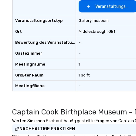
can’t handle! We have a variety of
Veranstaltungsort 
pricing options to suit your
budget and the specific needs of
Veranstaltungsortstyp
Gallery museum
your group. Perfect for meetings,
offsites and conferences.
Ort
Middlesbrough
, GB1
Bewertung des Veranstaltungsortes
-
Gästezimmer
-
Meetingräume
1
Größter Raum
1 sq ft
Meetingfläche
-
Captain Cook Birthplace Museum -
Werfen Sie einen Blick auf häufig gestellte Fragen von Captain
NACHHALTIGE PRAKTIKEN