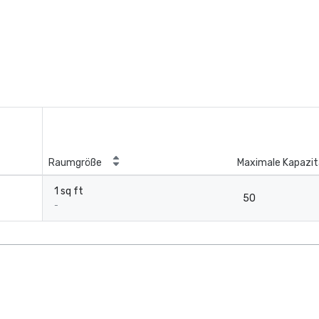
Raumgröße
Maximale Kapazit
1 sq ft
50
-