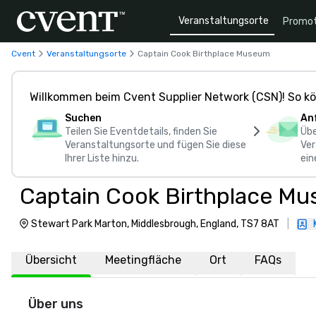
Veranstaltungsorte
Promot
Cvent
Veranstaltungsorte
Captain Cook Birthplace Museum
Willkommen beim Cvent Supplier Network (CSN)! So kö
Suchen
An
Teilen Sie Eventdetails, finden Sie
Übe
Veranstaltungsorte und fügen Sie diese
Ver
Ihrer Liste hinzu.
ein
Captain Cook Birthplace M
Stewart Park Marton, Middlesbrough, England, TS7 8AT
|
Übersicht
Meetingfläche
Ort
FAQs
Über uns