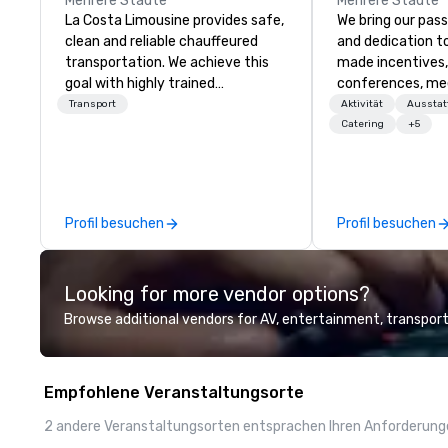
Mehrere Städte
Mehrere Städte
La Costa Limousine provides safe,
We bring our pass
clean and reliable chauffeured
and dedication to
transportation. We achieve this
made incentives,
goal with highly trained
conferences, me
chauffeurs, the newest vehicles
launches, and lux
Transport
Aktivität
Aussta
available and a commitment to
experiences for o
Catering
+5
Five Star service. The difference
in Italy, we invit
between La Costa Limousine and
more about us by
other companies can be explained
Company Profile 
using one word – quality. From our
contact us for a
Profil besuchen
Profil besuchen
perfectly maintained fleet of late
information or co
model luxury vehicles to the
opportunities.
highly experienced and
Looking for more vendor options?
professional team of chauffeurs
and support staff; you will know
Browse additional vendors for AV, entertainment, transport
quality when you travel with La
Costa Limousine.
Empfohlene Veranstaltungsorte
2 andere Veranstaltungsorten entsprachen Ihren Anforderun