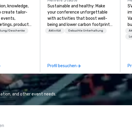
Mehrere Städte
Me
ion, knowledge,
Sustainable and healthy: Make
SV
 create tailor-
your conference unforgettable
im
 events,
with activities that boost well-
Va
etings, product
being and lower carbon footprints.
bu
ury travel
Explore the world on the run with
an
ttung/Geschenke
Aktivität
Gebuchte Unterhaltung
Ak
ur Clients. Based
expert local running guides.
in
Lo
e you to discover
se
 viewing our
le
attached, and to
th
ny further
ex
Profil besuchen
Pr
llaboration
de
co
gr
Va
mi
ation, and other event needs.
fa
wa
in
de
me
gen
un