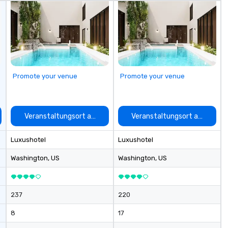
fo
cu
se
Promote your venue
Promote your venue
auswählen
Veranstaltungsort auswählen
Veranstaltungsort auswähle
Luxushotel
Luxushotel
Washington
, US
Washington
, US
237
220
8
17