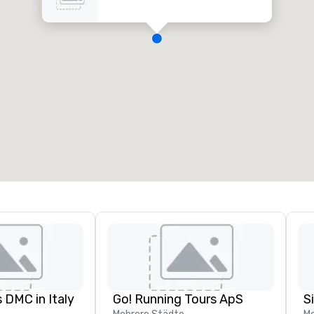
 DMC in Italy
Go! Running Tours ApS