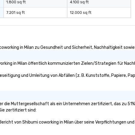
1.800 sq ft
4.100 sq ft
7.201 sq ft
12.000 sq ft
oworking in Milan zu Gesundheit und Sicherheit, Nachhaltigkeit sowie V
rking in Milan öffentlich kommunizierten Zielen/Strategien für Nachh
eseitigung und Umleitung von Abfällen (z. B. Kunststoffe, Papiere, Papp
oder die Muttergesellschaft als ein Unternehmen zertifiziert, das zu 
e zertifiziert sind:
 Bericht von Shibumi coworking in Milan über seine Verpflichtungen und 