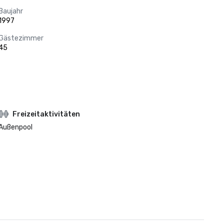
Baujahr
1997
Gästezimmer
45
Freizeitaktivitäten
Außenpool