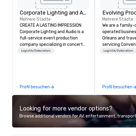
Corporate Lighting and Audio
Evolving Pro
Mehrere Städte
Mehrere Städte
CREATE A LASTING IMPRESSION
We are a family
Corporate Lighting and Audio is a
operated busines
full-service event production
Orleans and trav
company specializing in concerts,
servicing Conven
conferences, conventions,
shows. Tradeshows and events
Logistik/Dekoration
Logistik/Dekoration
festivals, meetings, and special
can run smoothl
events. Our dynamic technical
the experience o
experts creatively transform
Productions. Fro
spaces into unique visual, tonal,
event to freight 
and phonic experiences that
our job is to mak
Profil besuchen
Profil besuchen
make lasting impressions on
success. Regardl
audiences.
location we can 
need when you ne
Looking for more vendor options?
Conferences, ev
conventions, tra
Browse additional vendors for AV, entertainment, transport
meetings, and fes
specialty. For ov
combined years o