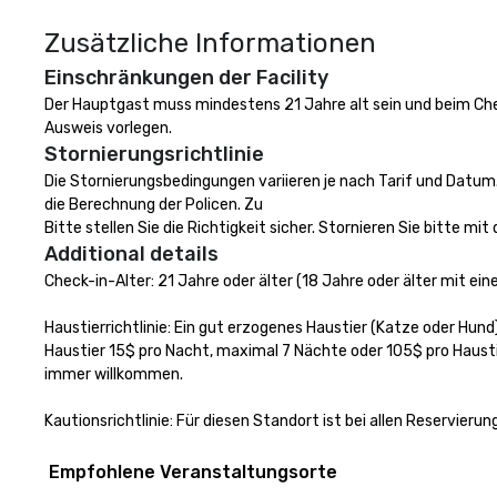
continuously has
Zusätzliche Informationen
outstanding revi
events we have 
Einschränkungen der Facility
take pride in not 
Der Hauptgast muss mindestens 21 Jahre alt sein und beim Check
woman owned bus
Ausweis vorlegen.
family-owned c
Stornierungsrichtlinie
Die Stornierungsbedingungen variieren je nach Tarif und Datum. 
die Berechnung der Policen. Zu 

Bitte stellen Sie die Richtigkeit sicher. Stornieren Sie bitte m
Additional details
Check-in-Alter: 21 Jahre oder älter (18 Jahre oder älter mit eine
Haustierrichtlinie: Ein gut erzogenes Haustier (Katze oder Hu
Haustier 15$ pro Nacht, maximal 7 Nächte oder 105$ pro Hausti
immer willkommen.

Kautionsrichtlinie: Für diesen Standort ist bei allen Reservier
Empfohlene Veranstaltungsorte