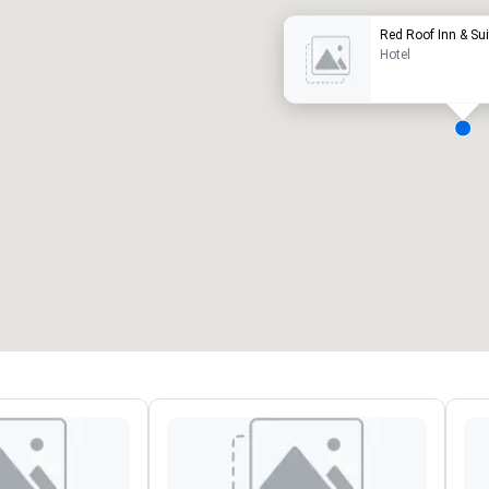
Red Roof Inn & Sui
Hotel
eetingräume
:
Gästezimmer
:
7
220
esamte Meetingfläche
:
Größter Raum
:
2.000 sq ft
4.100 sq ft
Veranstaltungsort auswählen