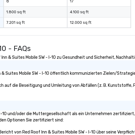
8
17
1.800 sq ft
4.100 sq ft
7.201 sq ft
12.000 sq ft
10 - FAQs
Inn & Suites Mobile SW - I-10 zu Gesundheit und Sicherheit, Nachhaltig
& Suites Mobile SW - I-10 öffentlich kommunizierten Zielen/Strategie
ch auf die Beseitigung und Umleitung von Abfällen (z. B. Kunststoffe, P
- I-10 und/oder die Muttergesellschaft als ein Unternehmen zertifizie
den Optionen Sie zertifiziert sind:
Bericht von Red Roof Inn & Suites Mobile SW - I-10 über seine Verpflic