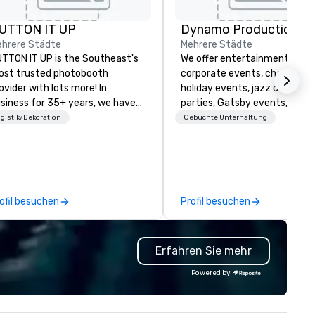
UTTON IT UP
Dynamo Productions
hrere Städte
Mehrere Städte
TTON IT UP is the Southeast's
We offer entertainment for
st trusted photobooth
corporate events, charities, ba
ovider with lots more! In
holiday events, jazz clubs, ho
siness for 35+ years, we have
parties, Gatsby events, wedd
e largest variety of
and more with contemporary
gistik/Dekoration
Gebuchte Unterhaltung
oto/video booths and event
Jazz, Broadway, Swing, Blues
tivations to make sure your
Motown, Top 40 hits. Other
ests make memories last a
offerings include ticketed or
fetime!
private 90 minute Jazz Caba
Concerts with Broadway Son
ofil besuchen
Profil besuchen
Comedy, Costumes, and Story
Erfahren Sie mehr
Powered by