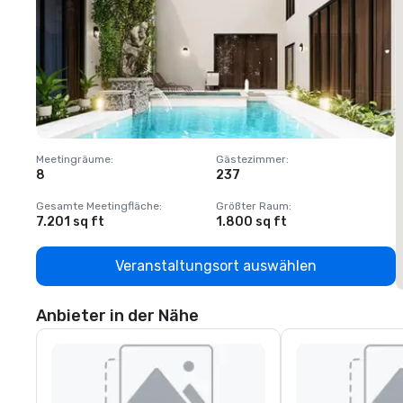
Meetingräume
:
Gästezimmer
:
M
8
237
1
Gesamte Meetingfläche
:
Größter Raum
:
G
7.201 sq ft
1.800 sq ft
1
Veranstaltungsort auswählen
Anbieter in der Nähe