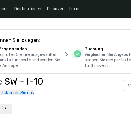
ions
Destinationen
Discover
Luxus
nnen Sie loslegen:
frage senden
Buchung
rprüfen Sie Ihre ausgewählten
Vergleichen Sie Angebot
anstaltungsorte und senden Sie
buchen Sie den perfekte
e Anfrage
für Ihr Event
 SW - I-10
ntaktieren Sie uns
AQs