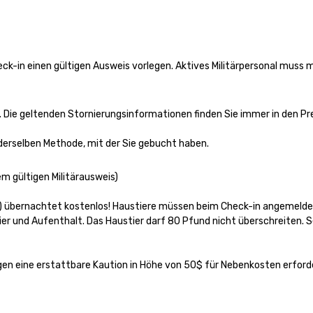
 received
ews from all
produced. We
only being a
-in einen gültigen Ausweis vorlegen. Aktives Militärpersonal muss mi
iness but also a
ompany.
Die geltenden Stornierungsinformationen finden Sie immer in den Preis
it derselben Methode, mit der Sie gebucht haben.
m gültigen Militärausweis)

nd) übernachtet kostenlos! Haustiere müssen beim Check-in angemeldet
er und Aufenthalt. Das Haustier darf 80 Pfund nicht überschreiten. S
ungen eine erstattbare Kaution in Höhe von 50$ für Nebenkosten erforde