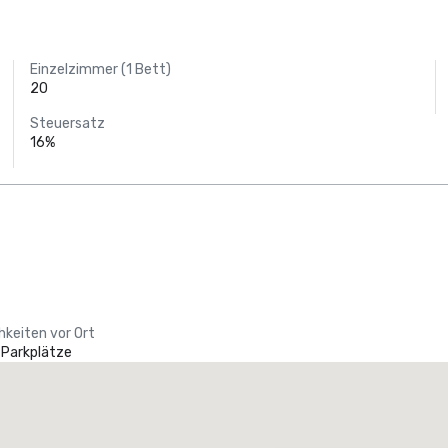
Einzelzimmer (1 Bett)
20
Steuersatz
16%
hkeiten vor Ort
 Parkplätze
Promote your venue
uxushotel