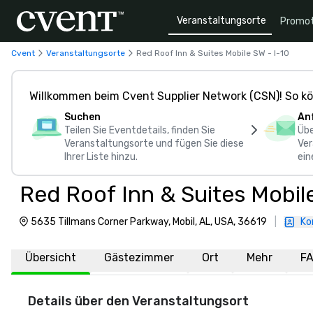
Veranstaltungsorte
Promot
Cvent
Veranstaltungsorte
Red Roof Inn & Suites Mobile SW - I-10
Willkommen beim Cvent Supplier Network (CSN)! So kö
Suchen
An
Teilen Sie Eventdetails, finden Sie
Übe
Veranstaltungsorte und fügen Sie diese
Ver
Ihrer Liste hinzu.
ein
Red Roof Inn & Suites Mobile
5635 Tillmans Corner Parkway, Mobil, AL, USA, 36619
|
Ko
Übersicht
Gästezimmer
Ort
Mehr
F
Details über den Veranstaltungsort