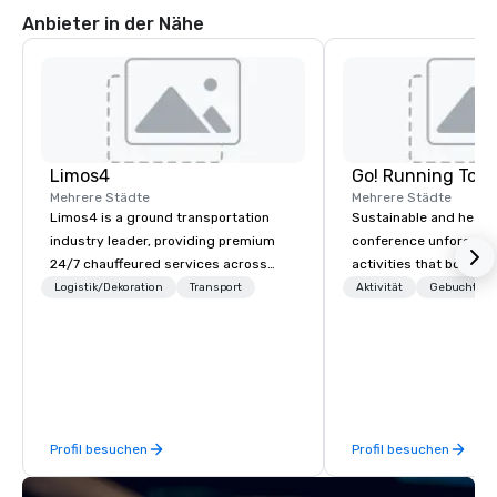
Anbieter in der Nähe
Limos4
Go! Running Tour
Mehrere Städte
Mehrere Städte
Limos4 is a ground transportation
Sustainable and healt
industry leader, providing premium
conference unforgetta
24/7 chauffeured services across
activities that boost 
200+ cities, 60+ countries and 250+
lower carbon footprint
Logistik/Dekoration
Transport
Aktivität
Gebuchte U
airports. Limos4 clients have the full
world on the run with e
support from experienced industry
running guides.
professionals, assisted by a
proprietary dispatch and booking
system - the most advanced of its
kind today. Established in 2010 in
Profil besuchen
Profil besuchen
Switzerland, and running seamlessly
for more than a decade, Limos4