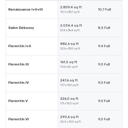
2.809,4 sq ft
Renaissance I+II+III
10,7 Fuß
70,7 x 39,7 sq ft
2.034,4 sq ft
Salon Debussy
8,5 Fuß
57,4 x 35,4 sq ft
882,6 sq ft
Florentin I+II
9,4 Fuß
22,6 x 39,0 sq ft
161,5 sq ft
Florentin III
9,0 Fuß
17,4 x 9,2 sq ft
247,6 sq ft
Florentin IV
9,0 Fuß
17,7 x 13,9 sq ft
226,0 sq ft
Florentin V
9,0 Fuß
17,1 x 13,0 sq ft
290,6 sq ft
Florentin VI
9,0 Fuß
22,0 x 13,0 sq ft