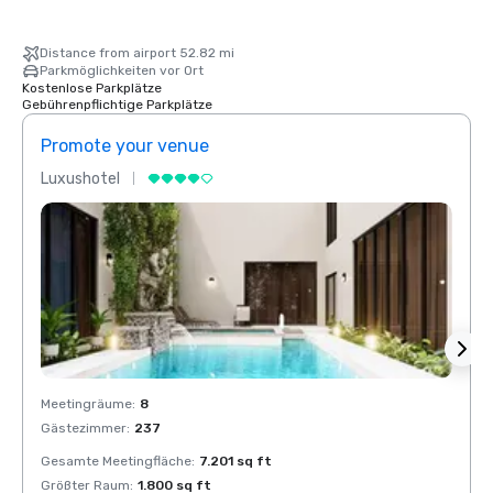
Distance from airport 52.82 mi
Parkmöglichkeiten vor Ort
Kostenlose Parkplätze
Gebührenpflichtige Parkplätze
Promote your venue
Prom
Luxushotel
Luxus
Meetingräume
:
8
Meeti
Gästezimmer
:
237
Gäste
Gesamte Meetingfläche
:
7.201 sq ft
Gesam
Größter Raum
:
1.800 sq ft
Größt