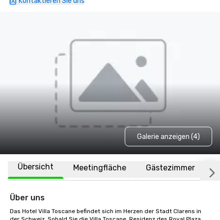
Kontaktieren Sie uns
Galerie anzeigen (4)
Übersicht
Meetingfläche
Gästezimmer
O
Über uns
Das Hotel Villa Toscane befindet sich im Herzen der Stadt Clarens in 
der Schweiz. Sobald Sie die Villa Toscane, Residenz des Royal Plaza 