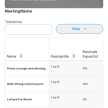
Meetingfläche
Teilnehmer
Filter
Maximale
Name
Raumgröße
Kapazität
1 sq ft
Prime Lounge and dinning room
175
-
1 sq ft
Main dining room buyout
150
-
1 sq ft
Lafayette Room
30
-