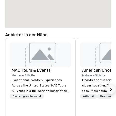
Anbieter in der Nähe
MAD Tours & Events
American Ghost 
Mehrere Städte
Mehrere Städte
Exceptional Events & Experiences
Ghosts and fun bring 
Across the United States! MAD Tours
closer together. Guided experiences
& Events is a full-service Destination
to multiple haunted loc
Management Company specializing in
group will be treated t
Bevorzugtes Personal
Aktivität
Bevorzugtes
corporate events, incentive trips,
experience during a 9
executive retreats, conferences,
walking tour, 3-hour b
product launches, team-building
pick a custom experie