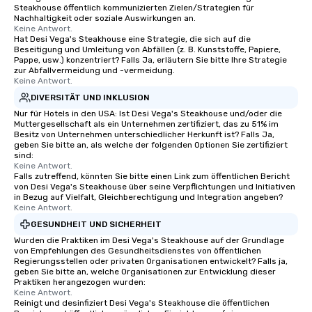
Las Vegas, Chicago, Nashville, and
Steakhouse öffentlich kommunizierten Zielen/Strategien für
New Orleans, we combine creativity,
Nachhaltigkeit oder soziale Auswirkungen an.
Keine Antwort.
local expertise, and trusted on-the-
Hat Desi Vega's Steakhouse eine Strategie, die sich auf die
ground support to bring each event to
Beseitigung und Umleitung von Abfällen (z. B. Kunststoffe, Papiere,
life.
Pappe, usw.) konzentriert? Falls Ja, erläutern Sie bitte Ihre Strategie
zur Abfallvermeidung und -vermeidung.
Keine Antwort.
DIVERSITÄT UND INKLUSION
Nur für Hotels in den USA: Ist Desi Vega's Steakhouse und/oder die
Muttergesellschaft als ein Unternehmen zertifiziert, das zu 51% im
Besitz von Unternehmen unterschiedlicher Herkunft ist? Falls Ja,
geben Sie bitte an, als welche der folgenden Optionen Sie zertifiziert
sind:
Keine Antwort.
Falls zutreffend, könnten Sie bitte einen Link zum öffentlichen Bericht
von Desi Vega's Steakhouse über seine Verpflichtungen und Initiativen
in Bezug auf Vielfalt, Gleichberechtigung und Integration angeben?
Keine Antwort.
GESUNDHEIT UND SICHERHEIT
Wurden die Praktiken im Desi Vega's Steakhouse auf der Grundlage
von Empfehlungen des Gesundheitsdienstes von öffentlichen
Regierungsstellen oder privaten Organisationen entwickelt? Falls ja,
geben Sie bitte an, welche Organisationen zur Entwicklung dieser
Praktiken herangezogen wurden:
Keine Antwort.
Reinigt und desinfiziert Desi Vega's Steakhouse die öffentlichen