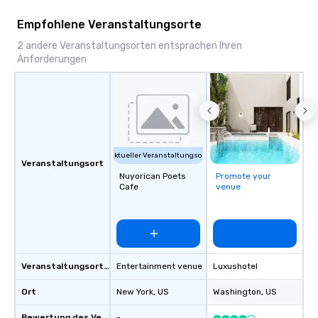
music videos — all uni
Empfohlene Veranstaltungsorte
commitment to storytel
and professionalism. Zorz Studios is
2 andere Veranstaltungsorten entsprachen Ihren
Anforderungen
built to deliver not onl
imagery, but the trust,
and creative spark th
collaboration effortles
unforgettable.
Aktueller Veranstaltungsort
Veranstaltungsort
Nuyorican Poets
Promote your
Cafe
venue
Veranstaltungsortstyp
Entertainment venue
Luxushotel
Ort
New York
, US
Washington
, US
Bewertung des Veranstaltungsortes
-