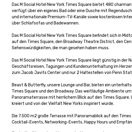
Das M Social Hotel New York Times Square bietet 480 charman
verfügt über ein eigenes Bad oder eine Dusche mit Regendusche
und internationale Premium-TV-Kanäle sowie kostenlosen Inter
über Schlafsofas und Badewannen. 

Das M Social Hotel New York Times Square befindet sich in Midt
auf den Times Square, den Broadway Theatre District, den Centr
Sehenswürdigkeiten, die man gesehen haben muss. 

Das M Social Hotel New York Times Square liegt günstig in der N
Geschäftsreisen, Tagungen und Kundenunterhaltung im Herzen v
zum Jacob Javits Center und nur 2 Haltestellen von Penn Stati
Beast & Butterfly, unsere Lounge und Bar, bieten ein unterhal
Times Square und den Broadway. Das weitläufige Ambiente umfa
Panoramaterrasse mit herrlichem Blick auf den Times Square. Un
kreiert und von der Vielfalt New Yorks inspiriert wurde. 

Die 7.500 m2 große Terrasse mit Panoramablick auf den Times 
Cocktail-Events, Networking-Events, Happy Hours und Empfän