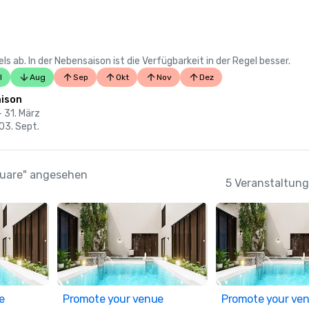
 ab. In der Nebensaison ist die Verfügbarkeit in der Regel besser.
l
Aug
Sep
Okt
Nov
Dez
ison
- 31. März
 03. Sept.
Square" angesehen
5 Veranstaltung
e
Promote your venue
Promote your ve