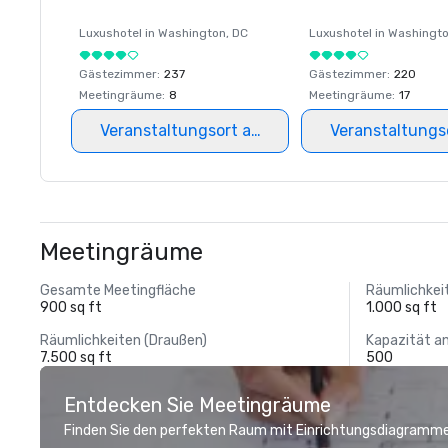
Luxushotel in
Washington
, DC
Luxushotel in
Washingt
Gästezimmer
:
237
Gästezimmer
:
220
Meetingräume
:
8
Meetingräume
:
17
Veranstaltungsort auswählen
Veranstaltungs
Meetingräume
Gesamte Meetingfläche
Räumlichkeit
900 sq ft
1.000 sq ft
Räumlichkeiten (Draußen)
Kapazität a
7.500 sq ft
500
Entdecken Sie Meetingräume
Finden Sie den perfekten Raum mit Einrichtungsdiagramme