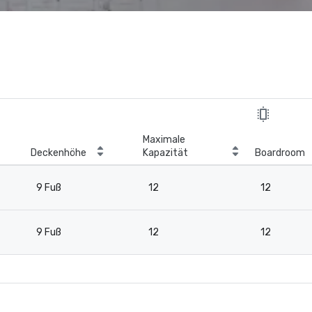
Maximale
Deckenhöhe
Kapazität
Boardroom
9 Fuß
12
12
9 Fuß
12
12