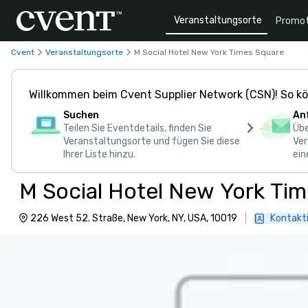
Veranstaltungsorte
Promot
Cvent
Veranstaltungsorte
M Social Hotel New York Times Square
Willkommen beim Cvent Supplier Network (CSN)! So kö
Suchen
An
Teilen Sie Eventdetails, finden Sie
Übe
Veranstaltungsorte und fügen Sie diese
Ver
Ihrer Liste hinzu.
ein
M Social Hotel New York Ti
226 West 52. Straße, New York, NY, USA, 10019
|
Kontakti