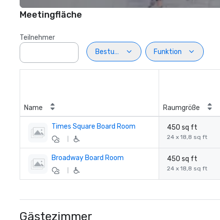
Meetingfläche
Teilnehmer
Bestuhlung
Funktion
Name
Raumgröße
Times Square Board Room
450 sq ft
24 x 18,8 sq ft
|
Broadway Board Room
450 sq ft
24 x 18,8 sq ft
|
Gästezimmer