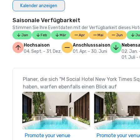
Kalender anzeigen
Saisonale Verfügbarkeit
Stimmen Sie Ihre Eventdaten mit der Verfügbarkeit dieses Hotels
Jan
Feb
Mär
Apr
Mai
Jun
Ju
Hochsaison
Anschlusssaison
Nebensa
04. Sept. - 31. Dez.
01. Apr. - 30. Juni
02. Jan. 
01. Juli -
Planer, die sich "M Social Hotel New York Times 
haben, warfen ebenfalls einen Blick auf
Promote your venue
Promote your venu