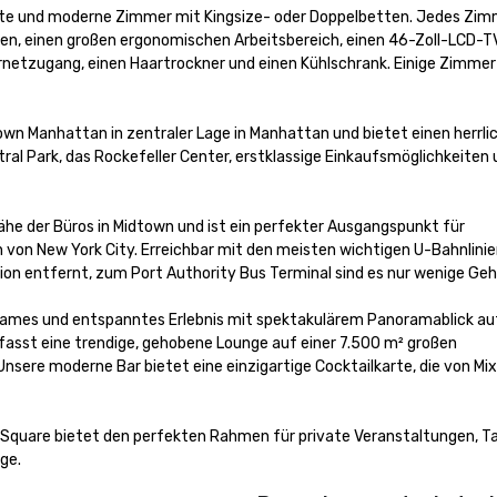
te und moderne Zimmer mit Kingsize- oder Doppelbetten. Jedes Zim
n, einen großen ergonomischen Arbeitsbereich, einen 46-Zoll-LCD-TV,
netzugang, einen Haartrockner und einen Kühlschrank. Einige Zimmer
own Manhattan in zentraler Lage in Manhattan und bietet einen herrlich
al Park, das Rockefeller Center, erstklassige Einkaufsmöglichkeiten 
ähe der Büros in Midtown und ist ein perfekter Ausgangspunkt für 
on New York City. Erreichbar mit den meisten wichtigen U-Bahnlinien
on entfernt, zum Port Authority Bus Terminal sind es nur wenige Geh
tsames und entspanntes Erlebnis mit spektakulärem Panoramablick auf
sst eine trendige, gehobene Lounge auf einer 7.500 m² großen 
sere moderne Bar bietet eine einzigartige Cocktailkarte, die von Mix
Square bietet den perfekten Rahmen für private Veranstaltungen, Ta
ge.