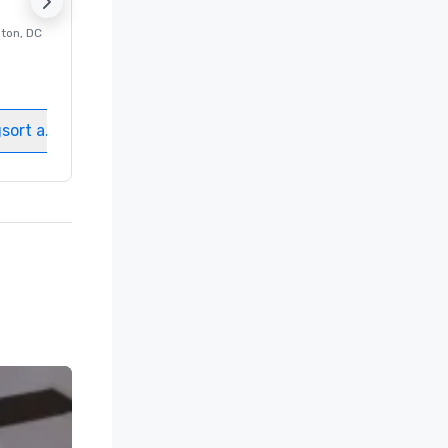
ton
, DC
Luxushotel in
Washington
, DC
Gästezimmer
:
237
Meetingräume
:
8
gsort auswählen
Veranstaltungsort auswählen