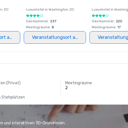
on
, DC
Luxushotel in
Washington
, DC
Luxushotel in
Washing
Gästezimmer
:
237
Gästezimmer
:
220
Meetingräume
:
8
Meetingräume
:
17
ort auswählen
Veranstaltungsort auswählen
Veranstaltun
en (Privat)
Meetingräume
2
n Stehplätzen
n und interaktiven 3D-Grundrissen.