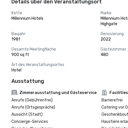
Details über den Veranstaltungsort
Kette
Marke
Millennium Hotels
Millennium Hot
Highgate
Baujahr
Renovierung
1981
2022
Gesamte Meetingfläche
Gästezimmer
900 sq ft
480
Art des Veranstaltungsortes
Hotel
Ausstattung
Zimmerausstattung und Gästeservice
Facilities
Anrufe (Gebührenfrei)
Barrierefrei
Anrufe (Ortsgespräche)
Catering vor O
Aussicht (Stadt)
Geschenkbouti
Concierge-Services
Haustiere erla