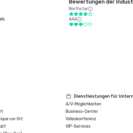
Bewertungen der Indust
Northstar
els
AAA
Dienstleistungen für Unte
A/V-Möglichkeiten
rt
Business-Center
que vor Ort
Videokonferenz
ubt
VIP-Services