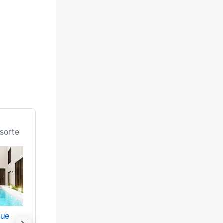
sorte
nue
Promote your venue