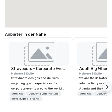
Anbieter in der Nähe
Strayboots - Corporate Events and Team Building Activities
Mehrere Städte
Mehrere Städte
Strayboots designs and delivers
We are the #1 Rated t
engaging group experiences for
adult activity event pr
corporate events around the world.
Atlanta and the entire
We operate in 300+ cities globally,
provide complete team
Aktivität
Gebuchte Unterhaltung
Aktivität
Gebuchte U
supporting programs for 50 to
Bevorzugtes Personal
challenge events for 
50,000 participants—from leadership
events, conferences, e
offsites and conferences to large
events, social groups,