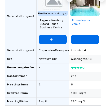
location, or if you nee
source one for you. We
Atlanta GA and can tra
Aktueller Veranstaltungsort
the South east and be
Veranstaltungsort
Regus - Newbury
Promote your
Oxford House
venue
Business Centre
Veranstaltungsortstyp
Corporate office space
Luxushotel
Ort
Newbury
, GB1
Washington
, US
Bewertung des Veranstaltungsortes
-
Gästezimmer
-
237
Meetingräume
2
8
Größter Raum
-
1.800 sq ft
Meetingfläche
1 sq ft
7.201 sq ft