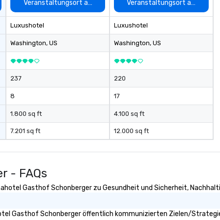
reliable execution.
auswählen
Veranstaltungsort auswählen
Veranstaltungsort auswähle
Luxushotel
Luxushotel
Washington
, US
Washington
, US
237
220
8
17
1.800 sq ft
4.100 sq ft
7.201 sq ft
12.000 sq ft
r - FAQs
ahotel Gasthof Schonberger zu Gesundheit und Sicherheit, Nachhaltigk
el Gasthof Schonberger öffentlich kommunizierten Zielen/Strategien