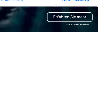
ofil besuchen
Profil besuchen
Based in Nashville and serving 
of Tennessee and neighborin
states. We specialize in luxur
Erfahren Sie mehr
charter buses, executive
shuttles, and private group
Powered by
transport. Why Event Planners
Choose Us Diverse Fleet: Sed
to 56-passenger motor coac
Professional Drivers: Trained 
high-profile events Custom
Routing & Scheduling Brande
Experience: Custom wraps &
signage available VIP Services
Champagne onboard, red car
arrivals Ideal for: Corporate
Events & Conferences Weddi
& Rehearsal Dinners Music & 
Festivals Sports Team Travel
Church & School Group Trips
Airport Transfers & Hotel Shu
Service Areas Tennessee and