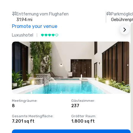
Entfernung vom Flughafen
Parkmöglic
31.94 mi
Gebührenpf
Promote your venue
Luxushotel
L
Meetingräume
:
Gästezimmer
:
M
8
237
1
Gesamte Meetingfläche
:
Größter Raum
:
G
7.201 sq ft
1.800 sq ft
1