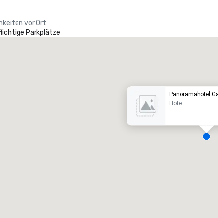
hkeiten vor Ort
lichtige Parkplätze
Promote your venue
uxushotel
Panoramahotel Ga
Hotel
eetingräume
:
Gästezimmer
:
7
220
esamte Meetingfläche
:
Größter Raum
:
2.000 sq ft
4.100 sq ft