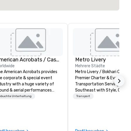
American Acrobats / Castle Productions
Metro Livery
rldwide
Mehrere Städte
e American Acrobats provides
Metro Livery / Bokhari Coache
e corporate & special event
Premier Charter & Event
dustry with a huge variety of
Transportation Serving the
ound & aerial performances
Southeast with Style, Comfo
ing elite professional
Reliability Whether you're planning
ebuchte Unterhaltung
Transport
rmers. We also do trade
a corporate retreat, wedding
ows & private events as well.
celebration, music festival, o
sporting event, Bokhari Coac
delivers seamless transporta
solutions tailored to your nee