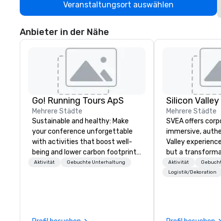
Veranstaltungsort auswählen
Anbieter in der Nähe
Go! Running Tours ApS
Mehrere Städte
Mehrere Städte
Sustainable and healthy: Make
SVEA offers corp
your conference unforgettable
immersive, authe
with activities that boost well-
Valley experience
being and lower carbon footprints.
but a transforma
Explore the world on the run with
and facilitate c
Aktivität
Gebuchte Unterhaltung
Aktivität
Gebucht
expert local running guides.
innovation tours,
Logistik/Dekoration
sessions, innova
leadership intens
the-scenes tech
experiences for v