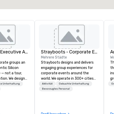
Veranstaltungsort auswählen
Silicon Valley Executive Academy
Strayboots - Corporate Events and Team Building Activities
Mehrere Städte
Wo
orate groups an
Strayboots designs and delivers
Th
ntic Silicon
engaging group experiences for
th
 — not a tour,
corporate events around the
in
tion. We design
world. We operate in 300+ cities
gr
ustom executive
globally, supporting programs for
us
e Unterhaltung
Aktivität
Gebuchte Unterhaltung
G
 learning
50 to 50,000 participants—from
perfo
Bevorzugtes Personal
tion workshops,
leadership offsites and
sh
ives, and behind-
conferences to large outdoor
 culture
activations and multi-day
isiting
programs. Our portfolio includes