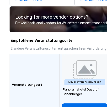
Profil besuchen
Profil besuchen
delegations, ince
corporate offsit
group wants to thi
Looking for more vendor options?
Valley founder, e
mindsets driving 
Browse additional vendors for AV, entertainment, transport
fastest-growing
walk away with a
innovation playb
Empfohlene Veranstaltungsorte
delivers program
memorable, subs
2 andere Veranstaltungsorten entsprachen Ihren Anforderun
uniquely rooted in
for groups of 10–
customizable by 
seniority, and obj
Aktueller Veranstaltungsort
Veranstaltungsort
Panoramahotel Gasthof
Schonberger