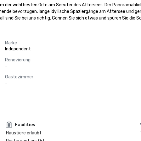
 der wohl besten Orte am Seeufer des Attersees. Der Panoramablick a
enende bevorzugen, lange idyllische Spaziergänge am Attersee und ge
ll sind Sie bei uns richtig. Gönnen Sie sich etwas und spüren Sie di
Marke
Independent
Renovierung
-
Gästezimmer
-
Facilities
Haustiere erlaubt
Restaurant vor Ort