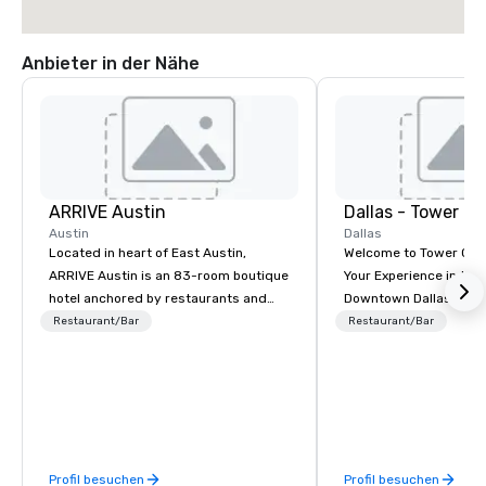
Anbieter in der Nähe
ARRIVE Austin
Dallas - Tower Cl
Austin
Dallas
Located in heart of East Austin,
Welcome to Tower Club
ARRIVE Austin is an 83-room boutique
Your Experience in the 
hotel anchored by restaurants and
Downtown Dallas Step into a world of
bars that complement the Lone Star
endless possibilities. 
Restaurant/Bar
Restaurant/Bar
State’s food and drink epicenter. An
Dallas is the city’s l
architectural landmark with a
for purpose and connec
remarkable façade, the hotel’s guest
heart of the downtown
rooms feature distinctive design and
district. At 48 floors in
artwork – collages by Sarah Presson –
Members and guests 
that pay tribute to the state’s
culinary adventures, e
Profil besuchen
Profil besuchen
“cowboy mythology,” and take
level networking, host