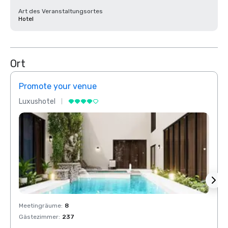
Art des Veranstaltungsortes
Hotel
Ort
Promote your venue
Prom
Luxushotel
Luxus
Meetingräume
:
8
Meeti
Gästezimmer
:
237
Gäste