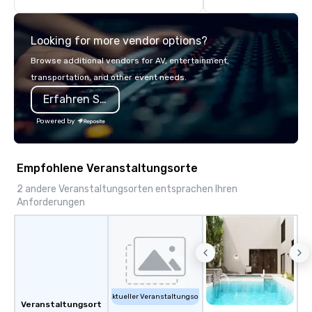
inspiration from the unique physical
meetings and events, 
landscape.
lively socials while ov
Looking for more vendor options?
breathtaking views o
Dallas.
Browse additional vendors for AV, entertainment,
transportation, and other event needs.
Erfahren Sie mehr
Powered by
Empfohlene Veranstaltungsorte
2 andere Veranstaltungsorten entsprachen Ihren
Anforderungen
Aktueller Veranstaltungsort
Veranstaltungsort