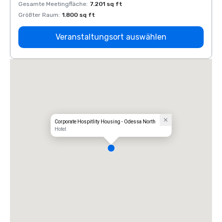
Gesamte Meetingfläche
:
7.201 sq ft
Gesam
Größter Raum
:
1.800 sq ft
Größt
Veranstaltungsort auswählen
Corporate Hospitlity Housing - Odessa North
Hotel