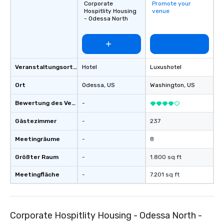
Corporate
Promote your
Hospitlity Housing
venue
- Odessa North
Veranstaltungsortstyp
Hotel
Luxushotel
Ort
Odessa
, US
Washington
, US
Bewertung des Veranstaltungsortes
-
Gästezimmer
-
237
Meetingräume
-
8
Größter Raum
-
1.800 sq ft
Meetingfläche
-
7.201 sq ft
Corporate Hospitlity Housing - Odessa North -