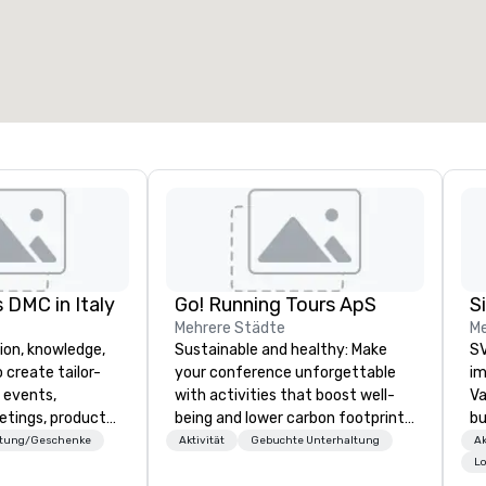
esamte Meetingfläche
:
Größter Raum
:
2.000 sq ft
4.100 sq ft
Veranstaltungsort auswählen
 DMC in Italy
Go! Running Tours ApS
Mehrere Städte
Me
ion, knowledge,
Sustainable and healthy: Make
SV
 create tailor-
your conference unforgettable
im
 events,
with activities that boost well-
Va
etings, product
being and lower carbon footprints.
bu
ury travel
Explore the world on the run with
an
ttung/Geschenke
Aktivität
Gebuchte Unterhaltung
Ak
ur Clients. Based
expert local running guides.
in
Lo