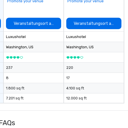
Promote your venue
Promote your venue
auswählen
Veranstaltungsort auswählen
Veranstaltungsort auswähle
Luxushotel
Luxushotel
Washington
, US
Washington
, US
237
220
8
17
1.800 sq ft
4.100 sq ft
7.201 sq ft
12.000 sq ft
 FAQs