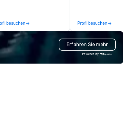
ssions, innovation workshops,
adership intensives, and behind-
e-scenes tech culture
periences for visiting
ofil besuchen
Profil besuchen
legations, incentive groups, and
rporate offsites. Whether your
oup wants to think like a Silicon
Erfahren Sie mehr
lley founder, explore the
ndsets driving the world's
Powered by
stest-growing companies, or
lk away with a practical
novation playbook, SVEA
livers programming that is
morable, substantive, and
iquely rooted in the Valley. Ideal
r groups of 10–200. Fully
stomizable by industry,
niority, and objectives.