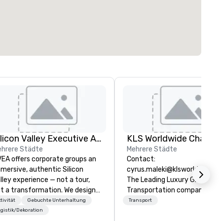
Silicon Valley Executive Academy
hrere Städte
Mehrere Städte
EA offers corporate groups an
Contact:
mersive, authentic Silicon
cyrus.maleki@klsworldwide.
lley experience — not a tour,
The Leading Luxury Ground
t a transformation. We design
Transportation company sin
d facilitate custom executive
1998
tivität
Gebuchte Unterhaltung
Transport
novation tours, learning
gistik/Dekoration