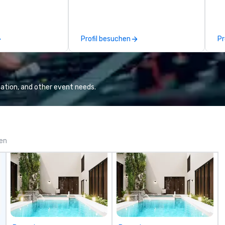
e you to discover
se
 viewing our
le
attached, and to
th
ny further
ex
Profil besuchen
Pr
llaboration
de
co
gr
Va
mi
ation, and other event needs.
fa
wa
in
de
me
gen
un
fo
cu
se