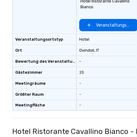
Hotel Ristorante Cavallino
Bianco
Veranstaltungsort 
Veranstaltungsortstyp
Hotel
Ort
Ovindoli
, IT
Bewertung des Veranstaltungsortes
-
Gästezimmer
25
Meetingräume
-
Größter Raum
-
Meetingfläche
-
Hotel Ristorante Cavallino Bianco -