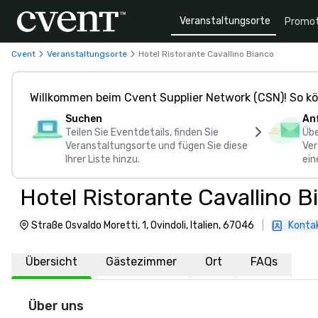
Veranstaltungsorte
Promot
Cvent
Veranstaltungsorte
Hotel Ristorante Cavallino Bianco
Willkommen beim Cvent Supplier Network (CSN)! So kö
Suchen
An
Teilen Sie Eventdetails, finden Sie
Übe
Veranstaltungsorte und fügen Sie diese
Ver
Ihrer Liste hinzu.
ein
Hotel Ristorante Cavallino B
Straße Osvaldo Moretti, 1, Ovindoli, Italien, 67046
|
Kontak
Übersicht
Gästezimmer
Ort
FAQs
Über uns