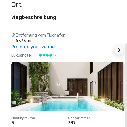
Ort
Wegbeschreibung
Entfernung vom Flughafen
67.73 mi
Promote your venue
Luxushotel
L
Meetingräume
:
Gästezimmer
:
M
8
237
1