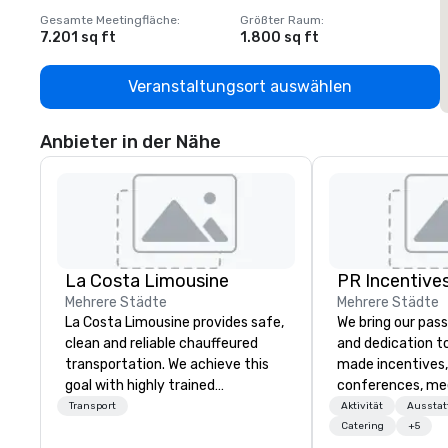
Gesamte Meetingfläche
:
Größter Raum
:
G
7.201 sq ft
1.800 sq ft
1
Veranstaltungsort auswählen
Anbieter in der Nähe
La Costa Limousine
PR Incentives
Mehrere Städte
Mehrere Städte
La Costa Limousine provides safe,
We bring our pass
clean and reliable chauffeured
and dedication to
transportation. We achieve this
made incentives,
goal with highly trained
conferences, me
chauffeurs, the newest vehicles
launches, and lux
Transport
Aktivität
Aussta
available and a commitment to
experiences for o
Catering
+5