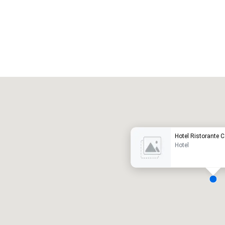
Promote your venue
uxushotel
Hotel Ristorante 
Hotel
eetingräume
:
Gästezimmer
:
7
220