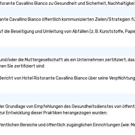
storante Cavallino Bianco zu Gesundheit und Sicherheit, Nachhaltigkeit 
ante Cavallino Bianco öffentlich kommunizierten Zielen/Strategien fü
f die Beseitigung und Umleitung von Abfällen (z. B. Kunststoffe, Papier
co und/oder die Muttergesellschaft als ein Unternehmen zertifiziert, 
en Sie zertifiziert sind:
 Bericht von Hotel Ristorante Cavallino Bianco über seine Verpflichtung
 der Grundlage von Empfehlungen des Gesundheitsdienstes von öffentl
n zur Entwicklung dieser Praktiken herangezogen wurden:
öffentlichen Bereiche und öffentlich zugänglichen Einrichtungen (wie: 