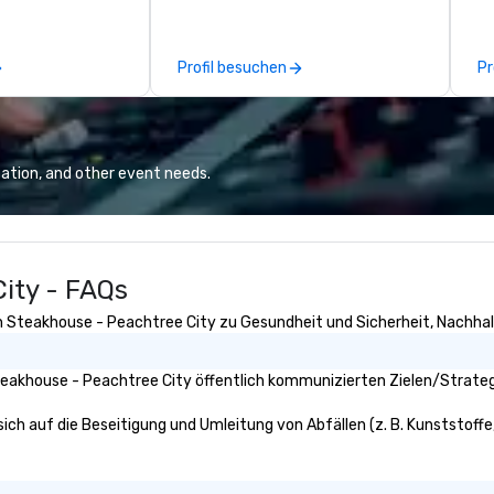
 We oversee the
cu
o ensure every
ne
 single
el
Profil besuchen
Pr
e-scale
an
les and
ov
tween, our team
vi
experience and
tion to each
ation, and other event needs.
 on reliable
 communication,
s. Our goal
r a seamless
ity - FAQs
xperience that
load for our
n Steakhouse - Peachtree City zu Gesundheit und Sicherheit, Nachhalti
es a better
heir attendees.
eakhouse - Peachtree City öffentlich kommunizierten Zielen/Strategi
ch auf die Beseitigung und Umleitung von Abfällen (z. B. Kunststoffe, 