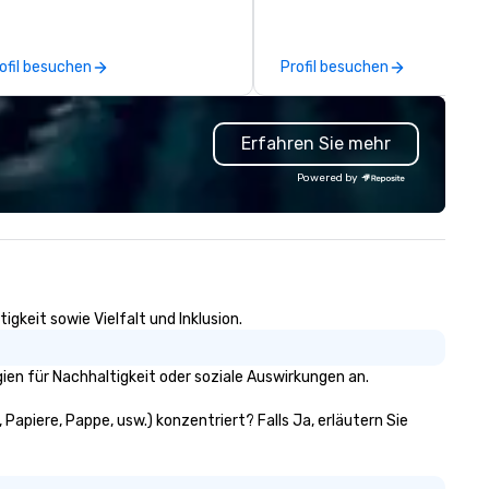
linary adventures, experience
centuries-old Southern Brazil
xt-level networking, host
grilling technique of churrasc
evated meetings and events,
expansive patio extends the
ofil besuchen
Profil besuchen
d engage in lively socials while
award-winning Fogo experie
erlooking breathtaking city
to the outdoors for al fresco
ews.
dining.
Erfahren Sie mehr
Powered by
gkeit sowie Vielfalt und Inklusion.
en für Nachhaltigkeit oder soziale Auswirkungen an.
Papiere, Pappe, usw.) konzentriert? Falls Ja, erläutern Sie