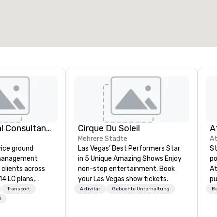
414 Logistical Consultants, LLC
Cirque Du Soleil
A
Mehrere Städte
At
vice ground
Las Vegas’ Best Performers Star
St
 management
in 5 Unique Amazing Shows Enjoy
po
clients across
non-stop entertainment. Book
At
14 LC plans,
your Las Vegas show tickets.
pu
d manages
he
Transport
Aktivität
Gebuchte Unterhaltung
R
sportation
di
l
izes. We are not
Me