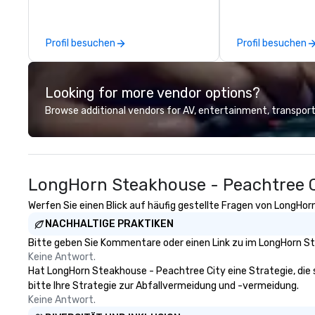
along with e-commerce solutions
vehicle brokers.
we handle it all. While there are
entire process t
many promotional companies to
detail runs smoothly. From
Profil besuchen
Profil besuchen
choose from, our 20+ years of
transfers to larg
industry experience and
convention shutt
commitment to exceptional
everything in be
Looking for more vendor options?
customer service set us apart. We
brings hands-on 
deliver smart, reliable solutions
careful coordina
Browse additional vendors for AV, entertainment, transport
designed to make the end-user
program. We focus
experience seamless from start
execution, clear
to finish. We are also a certified
and strong partnership
WOSB.
is simple: delive
LongHorn Steakhouse - Peachtree C
transportation e
reduces the work
Werfen Sie einen Blick auf häufig gestellte Fragen von LongHor
clients and creat
NACHHALTIGE PRAKTIKEN
experience for t
Bitte geben Sie Kommentare oder einen Link zu im LongHorn St
Keine Antwort.
Hat LongHorn Steakhouse - Peachtree City eine Strategie, die si
bitte Ihre Strategie zur Abfallvermeidung und -vermeidung.
Keine Antwort.