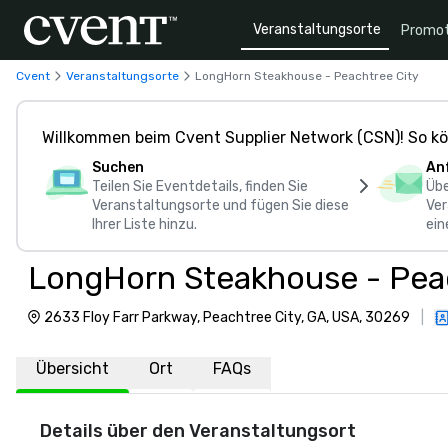
Veranstaltungsorte
Promot
Cvent
Veranstaltungsorte
LongHorn Steakhouse - Peachtree City
Willkommen beim Cvent Supplier Network (CSN)! So kö
Suchen
An
Teilen Sie Eventdetails, finden Sie
Übe
Veranstaltungsorte und fügen Sie diese
Ver
Ihrer Liste hinzu.
ein
LongHorn Steakhouse - Pea
2633 Floy Farr Parkway, Peachtree City, GA, USA, 30269
|
Übersicht
Ort
FAQs
Details über den Veranstaltungsort