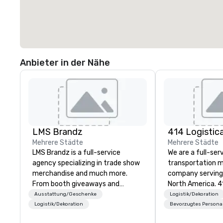
Anbieter in der Nähe
LMS Brandz
Mehrere Städte
Mehrere Städte
LMS Brandz is a full-service
We are a full-ser
agency specializing in trade show
transportation
merchandise and much more.
company serving 
From booth giveaways and
North America. 4
branded apparel to executive
coordinates, an
Ausstattung/Geschenke
Logistik/Dekoration
gifting, displays, banners, signage,
customized tran
Logistik/Dekoration
Bevorzugtes Persona
fulfillment, logistics, shipping,
programs of all s