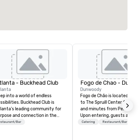
tlanta - Buckhead Club
Fogo de Chao - Dunw
lanta
Dunwoody
ep into a world of endless
Fogo de Chão is located next
ssibilities. Buckhead Club is
to The Spruill Center for the 
lanta's leading community for
and minutes from Perimeter M
rpose and connection in the
Upon entering, guests are
art of the downtown business
welcomed with a panoramic 
estaurant/Bar
Catering
Restaurant/Bar
strict. At 26 floors in the sky,
of the restaurant, featuring 
mbers and guests embark on
open kitchen that showcases