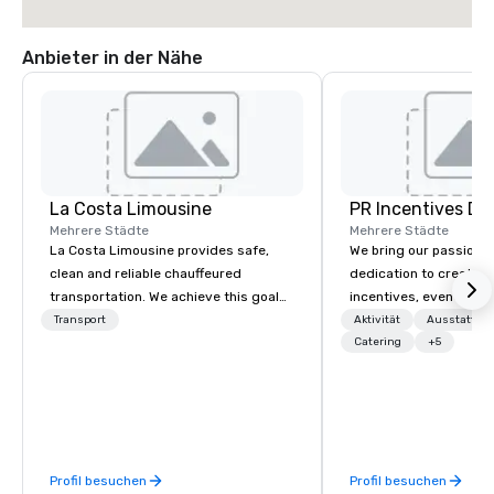
Anbieter in der Nähe
La Costa Limousine
PR Incentives DMC
Mehrere Städte
Mehrere Städte
La Costa Limousine provides safe,
We bring our passion,
clean and reliable chauffeured
dedication to create t
transportation. We achieve this goal
incentives, events, co
with highly trained chauffeurs, the
meetings, product lau
Transport
Aktivität
Ausstattun
newest vehicles available and a
luxury travel experienc
Catering
+5
commitment to Five Star service. The
Clients. Based in Italy,
difference between La Costa
discover more about u
Limousine and other companies can
our Company Profile at
be explained using one word – quality.
contact us for any fur
From our perfectly maintained fleet of
or collaboration opport
Profil besuchen
Profil besuchen
late model luxury vehicles to the