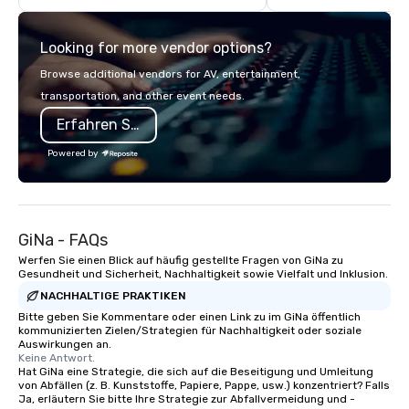
highly experienced and professional
team of chauffeurs and support staff;
Looking for more vendor options?
you will know quality when you travel
with La Costa Limousine.
Browse additional vendors for AV, entertainment,
transportation, and other event needs.
Erfahren Sie mehr
Powered by
GiNa - FAQs
Werfen Sie einen Blick auf häufig gestellte Fragen von GiNa zu
Gesundheit und Sicherheit, Nachhaltigkeit sowie Vielfalt und Inklusion.
NACHHALTIGE PRAKTIKEN
Bitte geben Sie Kommentare oder einen Link zu im GiNa öffentlich
kommunizierten Zielen/Strategien für Nachhaltigkeit oder soziale
Auswirkungen an.
Keine Antwort.
Hat GiNa eine Strategie, die sich auf die Beseitigung und Umleitung
von Abfällen (z. B. Kunststoffe, Papiere, Pappe, usw.) konzentriert? Falls
Ja, erläutern Sie bitte Ihre Strategie zur Abfallvermeidung und -