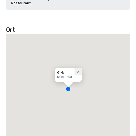
Restaurant
Ort
GiNa
Restaurant