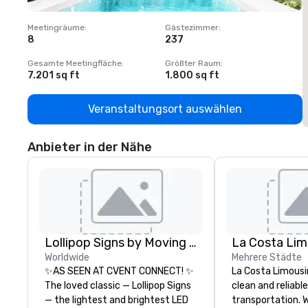
Meetingräume
:
Gästezimmer
:
M
8
237
1
Gesamte Meetingfläche
:
Größter Raum
:
G
7.201 sq ft
1.800 sq ft
1
Veranstaltungsort auswählen
Anbieter in der Nähe
Lollipop Signs by Moving Products
La Costa Lim
Worldwide
Mehrere Städte
✨AS SEEN AT CVENT CONNECT! ✨
La Costa Limousi
The loved classic — Lollipop Signs
clean and reliabl
— the lightest and brightest LED
transportation. 