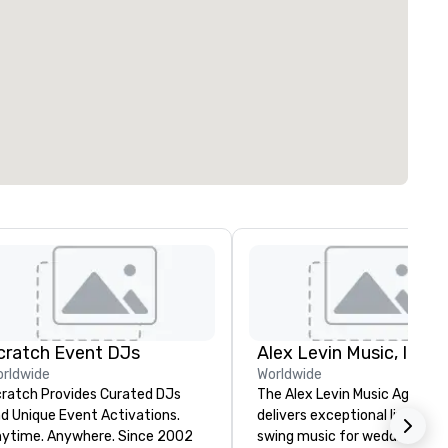
cratch Event DJs
Alex Levin Music, Inc
rldwide
Worldwide
ratch Provides Curated DJs
The Alex Levin Music Agency
d Unique Event Activations.
delivers exceptional live jazz
time. Anywhere. Since 2002
swing music for weddings, par