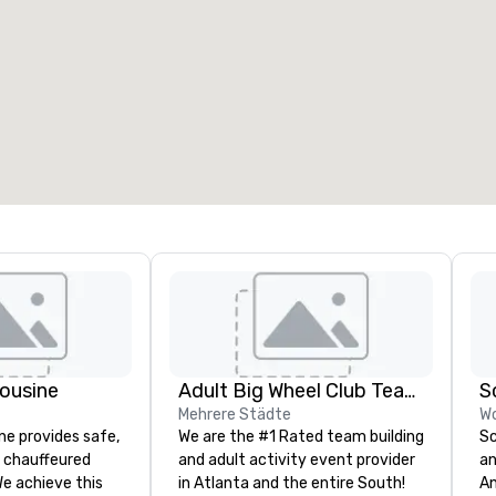
eetingräume
:
Gästezimmer
:
7
220
esamte Meetingfläche
:
Größter Raum
:
2.000 sq ft
4.100 sq ft
Veranstaltungsort auswählen
ousine
Adult Big Wheel Club Team Building & Custom Events
S
Mehrere Städte
Wo
ne provides safe,
We are the #1 Rated team building
Sc
e chauffeured
and adult activity event provider
an
We achieve this
in Atlanta and the entire South!
Any