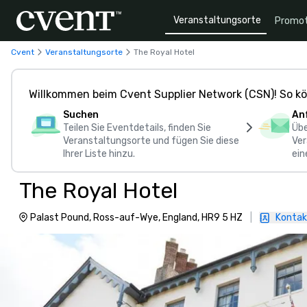
Veranstaltungsorte
Promot
Cvent
Veranstaltungsorte
The Royal Hotel
Willkommen beim Cvent Supplier Network (CSN)! So kö
Suchen
An
Teilen Sie Eventdetails, finden Sie
Übe
Veranstaltungsorte und fügen Sie diese
Ver
Ihrer Liste hinzu.
ein
The Royal Hotel
Palast Pound, Ross-auf-Wye, England, HR9 5 HZ
|
Kontak