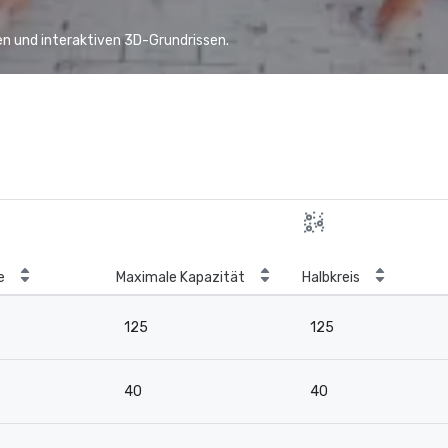
n und interaktiven 3D-Grundrissen.
e
Maximale Kapazität
Halbkreis
125
125
40
40