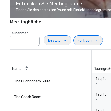
Entdecken Sie Meetingräume
Finden Sie den perfekten Raum mit Einrichtungsdiagramme
Meetingfläche
Teilnehmer
Bestuhlung
Funktion
Name
Raumgröß
1 sq ft
The Buckingham Suite
-
1 sq ft
The Coach Room
-
1 sq ft