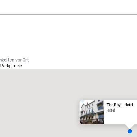
hkeiten vor Ort
 Parkplätze
Promote your venue
uxushotel
The Royal Hotel
Hotel