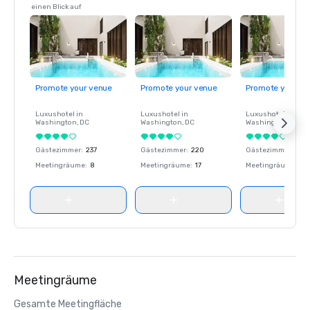
einen Blick auf
Promote your venue
Promote your venue
Promote your ve
Luxushotel in
Luxushotel in
Luxushotel in
Washington
, DC
Washington
, DC
Washington
, DC
Gästezimmer
:
237
Gästezimmer
:
220
Gästezimmer
:
237
Meetingräume
:
8
Meetingräume
:
17
Meetingräume
:
8
Meetingräume
Gesamte Meetingfläche