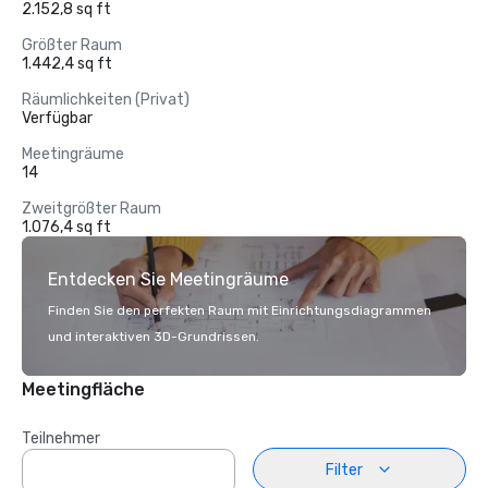
2.152,8 sq ft
Größter Raum
1.442,4 sq ft
Räumlichkeiten (Privat)
Verfügbar
Meetingräume
14
Zweitgrößter Raum
1.076,4 sq ft
Entdecken Sie Meetingräume
Finden Sie den perfekten Raum mit Einrichtungsdiagrammen
und interaktiven 3D-Grundrissen.
Meetingfläche
Teilnehmer
Filter