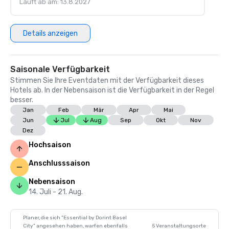
Läuft ab am: 13.8.2027
Details anzeigen
Saisonale Verfügbarkeit
Stimmen Sie Ihre Eventdaten mit der Verfügbarkeit dieses
Hotels ab. In der Nebensaison ist die Verfügbarkeit in der Regel
besser.
Jan
Feb
Mär
Apr
Mai
Jun
Jul
Aug
Sep
Okt
Nov
Dez
Hochsaison
Anschlusssaison
Nebensaison
14. Juli - 21. Aug.
Planer, die sich "Essential by Dorint Basel
City" angesehen haben, warfen ebenfalls
5 Veranstaltungsorte