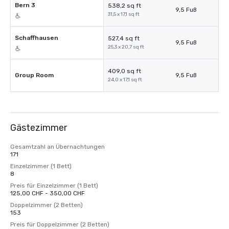
Bern 3
538,2 sq ft
9,5 Fuß
31,5 x 17,1 sq ft
Schaffhausen
527,4 sq ft
9,5 Fuß
25,3 x 20,7 sq ft
409,0 sq ft
Group Room
9,5 Fuß
24,0 x 17,1 sq ft
Gästezimmer
Gesamtzahl an Übernachtungen
171
Einzelzimmer (1 Bett)
8
Preis für Einzelzimmer (1 Bett)
125,00 CHF - 350,00 CHF
Doppelzimmer (2 Betten)
153
Preis für Doppelzimmer (2 Betten)