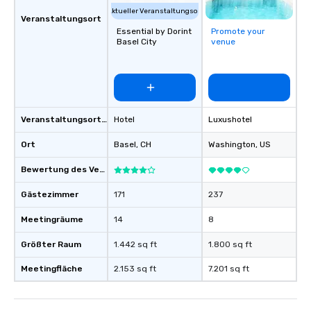
Aktueller Veranstaltungsort
Veranstaltungsort
Essential by Dorint
Promote your
Basel City
venue
Veranstaltungsortstyp
Hotel
Luxushotel
Ort
Basel
, CH
Washington
, US
Bewertung des Veranstaltungsortes
Gästezimmer
171
237
Meetingräume
14
8
Größter Raum
1.442 sq ft
1.800 sq ft
Meetingfläche
2.153 sq ft
7.201 sq ft