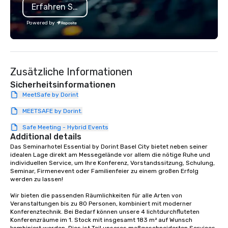
Erfahren Sie mehr
substantive, and uniquely rooted in
the quality of chauffe
the Valley. Ideal for groups of 10–200.
worldwide through sta
Powered by
Fully customizable by industry,
technologies, human 
seniority, and objectives.
advanced quality assu
Our comprehensive ser
include airport transfe
Zusätzliche Informationen
transfers, roadshows,
rides and event transp
Sicherheitsinformationen
service. Livery solutio
MeetSafe by Dorint
statuses and partner 
MEETSAFE by Dorint.
protocols are some of
products that bring n
Safe Meeting - Hybrid Events
flexibility and seamles
Additional details
today’s fast-paced wo
Das Seminarhotel Essential by Dorint Basel City bietet neben seiner 
idealen Lage direkt am Messegelände vor allem die nötige Ruhe und 
individuellen Service, um Ihre Konferenz, Vorstandssitzung, Schulung, 
Seminar, Firmenevent oder Familienfeier zu einem großen Erfolg 
werden zu lassen! 

Wir bieten die passenden Räumlichkeiten für alle Arten von 
Veranstaltungen bis zu 80 Personen, kombiniert mit moderner 
Konferenztechnik. Bei Bedarf können unsere 4 lichtdurchfluteten 
Konferenzräume im 1. Stock mit insgesamt 183 m² auf Wunsch 