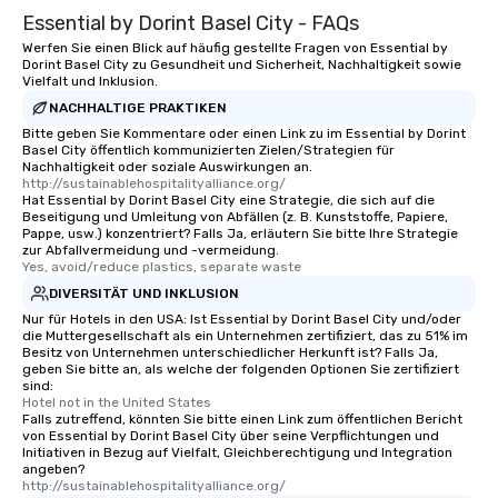
Essential by Dorint Basel City - FAQs
Werfen Sie einen Blick auf häufig gestellte Fragen von Essential by
Dorint Basel City zu Gesundheit und Sicherheit, Nachhaltigkeit sowie
Vielfalt und Inklusion.
NACHHALTIGE PRAKTIKEN
Bitte geben Sie Kommentare oder einen Link zu im Essential by Dorint
Basel City öffentlich kommunizierten Zielen/Strategien für
Nachhaltigkeit oder soziale Auswirkungen an.
http://sustainablehospitalityalliance.org/
Hat Essential by Dorint Basel City eine Strategie, die sich auf die
Beseitigung und Umleitung von Abfällen (z. B. Kunststoffe, Papiere,
Pappe, usw.) konzentriert? Falls Ja, erläutern Sie bitte Ihre Strategie
zur Abfallvermeidung und -vermeidung.
Yes, avoid/reduce plastics, separate waste
DIVERSITÄT UND INKLUSION
Nur für Hotels in den USA: Ist Essential by Dorint Basel City und/oder
die Muttergesellschaft als ein Unternehmen zertifiziert, das zu 51% im
Besitz von Unternehmen unterschiedlicher Herkunft ist? Falls Ja,
geben Sie bitte an, als welche der folgenden Optionen Sie zertifiziert
sind:
Hotel not in the United States
Falls zutreffend, könnten Sie bitte einen Link zum öffentlichen Bericht
von Essential by Dorint Basel City über seine Verpflichtungen und
Initiativen in Bezug auf Vielfalt, Gleichberechtigung und Integration
angeben?
http://sustainablehospitalityalliance.org/