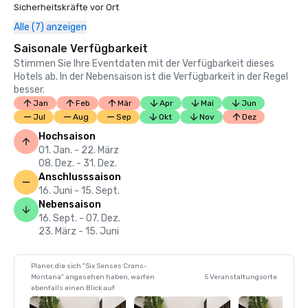
Sicherheitskräfte vor Ort
Alle (7) anzeigen
Saisonale Verfügbarkeit
Stimmen Sie Ihre Eventdaten mit der Verfügbarkeit dieses
Hotels ab. In der Nebensaison ist die Verfügbarkeit in der Regel
besser.
Jan
Feb
Mär
Apr
Mai
Jun
Jul
Aug
Sep
Okt
Nov
Dez
Hochsaison
01. Jan. - 22. März
08. Dez. - 31. Dez.
Anschlusssaison
16. Juni - 15. Sept.
Nebensaison
16. Sept. - 07. Dez.
23. März - 15. Juni
Planer, die sich "Six Senses Crans-
Montana" angesehen haben, warfen
5 Veranstaltungsorte
ebenfalls einen Blick auf