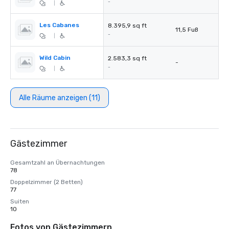
-
|
Les Cabanes
8.395,9 sq ft
11,5 Fuß
-
|
Wild Cabin
2.583,3 sq ft
-
-
|
Alle Räume anzeigen (11)
Gästezimmer
Gesamtzahl an Übernachtungen
78
Doppelzimmer (2 Betten)
77
Suiten
10
Fotos von Gästezimmern