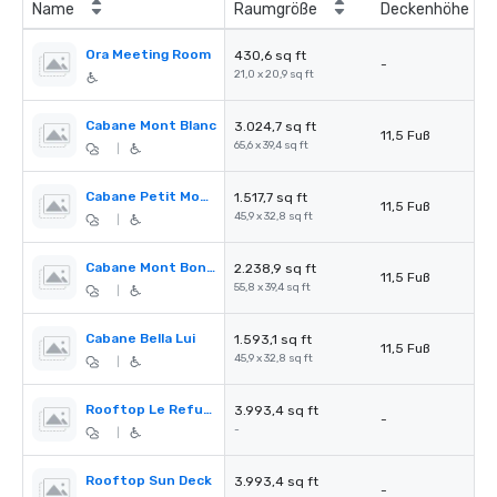
Name
Raumgröße
Deckenhöhe
Ora Meeting Room
430,6 sq ft
-
21,0 x 20,9 sq ft
Cabane Mont Blanc
3.024,7 sq ft
11,5 Fuß
65,6 x 39,4 sq ft
|
Cabane Petit Mont Bonvin
1.517,7 sq ft
11,5 Fuß
45,9 x 32,8 sq ft
|
Cabane Mont Bonvin
2.238,9 sq ft
11,5 Fuß
55,8 x 39,4 sq ft
|
Cabane Bella Lui
1.593,1 sq ft
11,5 Fuß
45,9 x 32,8 sq ft
|
Rooftop Le Refuge
3.993,4 sq ft
-
-
|
Rooftop Sun Deck
3.993,4 sq ft
-