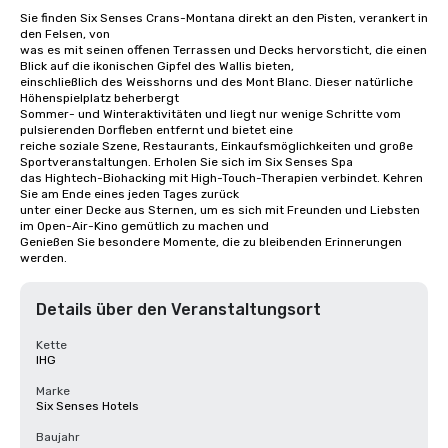
Sie finden Six Senses Crans-Montana direkt an den Pisten, verankert in 
den Felsen, von

was es mit seinen offenen Terrassen und Decks hervorsticht, die einen 
Blick auf die ikonischen Gipfel des Wallis bieten,

einschließlich des Weisshorns und des Mont Blanc. Dieser natürliche 
Höhenspielplatz beherbergt

Sommer- und Winteraktivitäten und liegt nur wenige Schritte vom 
pulsierenden Dorfleben entfernt und bietet eine

reiche soziale Szene, Restaurants, Einkaufsmöglichkeiten und große 
Sportveranstaltungen. Erholen Sie sich im Six Senses Spa

das Hightech-Biohacking mit High-Touch-Therapien verbindet. Kehren 
Sie am Ende eines jeden Tages zurück

unter einer Decke aus Sternen, um es sich mit Freunden und Liebsten 
im Open-Air-Kino gemütlich zu machen und

Genießen Sie besondere Momente, die zu bleibenden Erinnerungen 
werden.
Details über den Veranstaltungsort
Kette
IHG
Marke
Six Senses Hotels
Baujahr