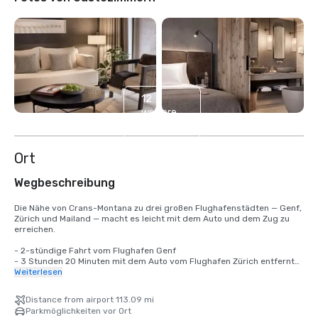
12
weitere
anzeigen
Ort
Wegbeschreibung
Die Nähe von Crans-Montana zu drei großen Flughafenstädten — Genf, 
Zürich und Mailand — macht es leicht mit dem Auto und dem Zug zu 
erreichen.

- 2-stündige Fahrt vom Flughafen Genf

- 3 Stunden 20 Minuten mit dem Auto vom Flughafen Zürich entfernt

- 3 Stunden 40 Minuten mit dem Auto von Mailand entfernt

Weiterlesen
Das Hotel bietet hauseigene Parkplätze und Elektroladestationen für 
Distance from airport 113.09 mi
Gäste, die mit Hybrid- oder Elektrofahrzeugen anreisen, je nach 
Parkmöglichkeiten vor Ort
Verfügbarkeit und gegen anfallende Gebühren. Darüber hinaus kann 