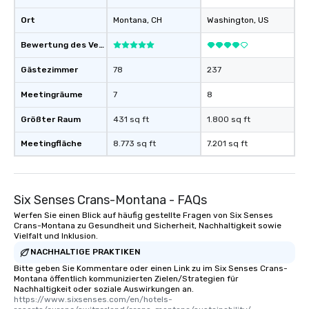
Ort
Montana
, CH
Washington
, US
Bewertung des Veranstaltungsortes
Gästezimmer
78
237
Meetingräume
7
8
Größter Raum
431 sq ft
1.800 sq ft
Meetingfläche
8.773 sq ft
7.201 sq ft
Six Senses Crans-Montana - FAQs
Werfen Sie einen Blick auf häufig gestellte Fragen von Six Senses
Crans-Montana zu Gesundheit und Sicherheit, Nachhaltigkeit sowie
Vielfalt und Inklusion.
NACHHALTIGE PRAKTIKEN
Bitte geben Sie Kommentare oder einen Link zu im Six Senses Crans-
Montana öffentlich kommunizierten Zielen/Strategien für
Nachhaltigkeit oder soziale Auswirkungen an.
https://www.sixsenses.com/en/hotels-