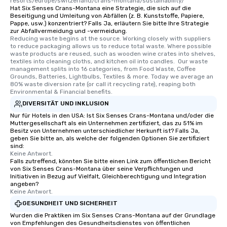
resorts/europe/switzerland/crans-montana/sustainability/
Hat Six Senses Crans-Montana eine Strategie, die sich auf die
Beseitigung und Umleitung von Abfällen (z. B. Kunststoffe, Papiere,
Pappe, usw.) konzentriert? Falls Ja, erläutern Sie bitte Ihre Strategie
zur Abfallvermeidung und -vermeidung.
Reducing waste begins at the source. Working closely with suppliers 
to reduce packaging allows us to reduce total waste. Where possible 
waste products are reused, such as wooden wine crates into shelves, 
textiles into cleaning cloths, and kitchen oil into candles.  Our waste 
management splits into 16 categories, from Food Waste, Coffee 
Grounds, Batteries, Lightbulbs, Textiles & more. Today we average an 
80% waste diversion rate (or call it recycling rate), reaping both 
Environmental & Financial benefits.
DIVERSITÄT UND INKLUSION
Nur für Hotels in den USA: Ist Six Senses Crans-Montana und/oder die
Muttergesellschaft als ein Unternehmen zertifiziert, das zu 51% im
Besitz von Unternehmen unterschiedlicher Herkunft ist? Falls Ja,
geben Sie bitte an, als welche der folgenden Optionen Sie zertifiziert
sind:
Keine Antwort.
Falls zutreffend, könnten Sie bitte einen Link zum öffentlichen Bericht
von Six Senses Crans-Montana über seine Verpflichtungen und
Initiativen in Bezug auf Vielfalt, Gleichberechtigung und Integration
angeben?
Keine Antwort.
GESUNDHEIT UND SICHERHEIT
Wurden die Praktiken im Six Senses Crans-Montana auf der Grundlage
von Empfehlungen des Gesundheitsdienstes von öffentlichen