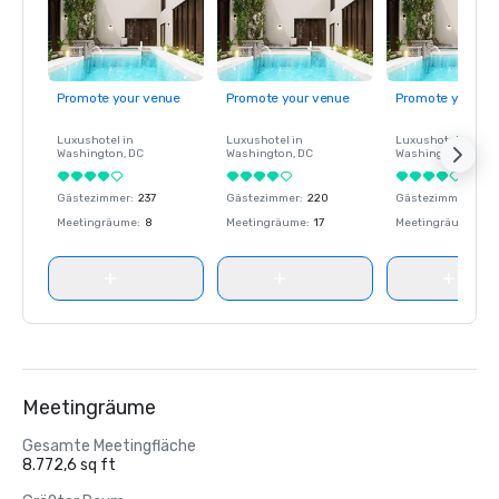
Promote your venue
Promote your venue
Promote your ve
Luxushotel in
Luxushotel in
Luxushotel in
Washington
, DC
Washington
, DC
Washington
, DC
Gästezimmer
:
237
Gästezimmer
:
220
Gästezimmer
:
237
Meetingräume
:
8
Meetingräume
:
17
Meetingräume
:
8
Meetingräume
Gesamte Meetingfläche
8.772,6 sq ft