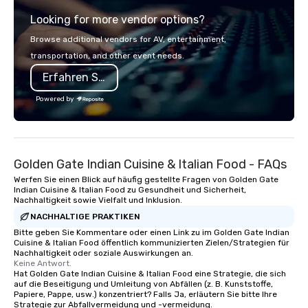
from the gateway City of San
programs, entertainm
Looking for more vendor options?
Francisco to the California wine
events, exclusive expe
country with a focus on superb hiking,
on-site coordination. 
Browse additional vendors for AV, entertainment,
lodging, food and wine. We also have
executive gatherings t
transportation, and other event needs.
a Monterey Bay Trek.
events, we create sea
Erfahren Sie mehr
memorable experiences
each client’s goals. Our multilingual
Powered by
team supports clients 
Spanish, and English, 
language support avai
needed. As a Travelife
Golden Gate Indian Cuisine & Italian Food - FAQs
we are committed to su
ethical business pract
Werfen Sie einen Blick auf häufig gestellte Fragen von Golden Gate
Indian Cuisine & Italian Food zu Gesundheit und Sicherheit,
responsible tourism. With experience
Nachhaltigkeit sowie Vielfalt und Inklusion.
across destinations lik
NACHHALTIGE PRAKTIKEN
Miami, Los Angeles, Sa
Bitte geben Sie Kommentare oder einen Link zu im Golden Gate Indian
Las Vegas, Chicago, Na
Cuisine & Italian Food öffentlich kommunizierten Zielen/Strategien für
New Orleans, we combin
Nachhaltigkeit oder soziale Auswirkungen an.
Keine Antwort.
local expertise, and t
Hat Golden Gate Indian Cuisine & Italian Food eine Strategie, die sich
ground support to brin
auf die Beseitigung und Umleitung von Abfällen (z. B. Kunststoffe,
life.
Papiere, Pappe, usw.) konzentriert? Falls Ja, erläutern Sie bitte Ihre
Strategie zur Abfallvermeidung und -vermeidung.