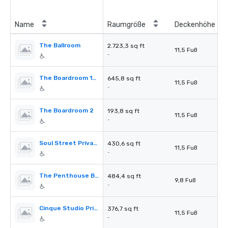
Name
Raumgröße
Deckenhöhe
The Ballroom
2.723,3 sq ft
11,5 Fuß
-
The Boardroom 1&2
645,8 sq ft
11,5 Fuß
-
The Boardroom 2
193,8 sq ft
11,5 Fuß
-
Soul Street Private Dinning Room
430,6 sq ft
11,5 Fuß
-
The Penthouse Blue Room
484,4 sq ft
9,8 Fuß
-
Cinque Studio Private Dinning Room
376,7 sq ft
11,5 Fuß
-