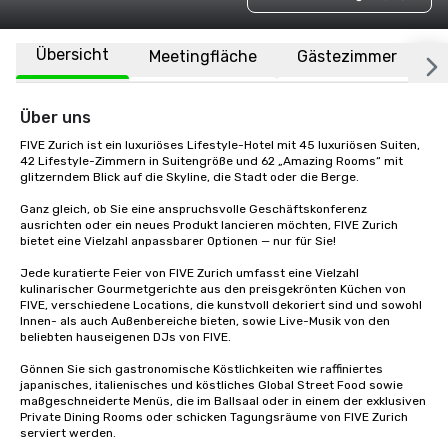
Übersicht
Meetingfläche
Gästezimmer
O
Über uns
FIVE Zurich ist ein luxuriöses Lifestyle-Hotel mit 45 luxuriösen Suiten, 
42 Lifestyle-Zimmern in Suitengröße und 62 „Amazing Rooms“ mit 
glitzerndem Blick auf die Skyline, die Stadt oder die Berge.

Ganz gleich, ob Sie eine anspruchsvolle Geschäftskonferenz 
ausrichten oder ein neues Produkt lancieren möchten, FIVE Zurich 
bietet eine Vielzahl anpassbarer Optionen — nur für Sie! 

Jede kuratierte Feier von FIVE Zurich umfasst eine Vielzahl 
kulinarischer Gourmetgerichte aus den preisgekrönten Küchen von 
FIVE, verschiedene Locations, die kunstvoll dekoriert sind und sowohl 
Innen- als auch Außenbereiche bieten, sowie Live-Musik von den 
beliebten hauseigenen DJs von FIVE.

Gönnen Sie sich gastronomische Köstlichkeiten wie raffiniertes 
japanisches, italienisches und köstliches Global Street Food sowie 
maßgeschneiderte Menüs, die im Ballsaal oder in einem der exklusiven 
Private Dining Rooms oder schicken Tagungsräume von FIVE Zurich 
serviert werden.