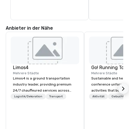
Anbieter in der Nähe
Limos4
Go! Running Tour
Mehrere Städte
Mehrere Städte
Limos4 is a ground transportation
Sustainable and healt
industry leader, providing premium
conference unforgetta
24/7 chauffeured services across
activities that boost 
200+ cities, 60+ countries and 250+
lower carbon footprint
Logistik/Dekoration
Transport
Aktivität
Gebuchte U
airports. Limos4 clients have the full
world on the run with e
support from experienced industry
running guides.
professionals, assisted by a
proprietary dispatch and booking
system - the most advanced of its