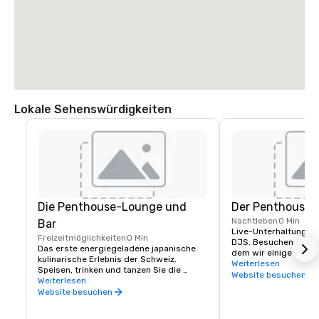
Lokale Sehenswürdigkeiten
Die Penthouse-Lounge und
Der Penthouse-
Nachtleben
0 Min
Bar
Live-Unterhaltung und
Freizeitmöglichkeiten
0 Min
DJS. Besuchen Sie uns
Das erste energiegeladene japanische 
dem wir einige der gr
kulinarische Erlebnis der Schweiz. 
Veranstaltungen in Zü
Weiterlesen
Speisen, trinken und tanzen Sie die 
Mieten Sie den Raum f
Website besuchen
ganze Nacht in diesem lebhaften 
Weiterlesen
Firmenveranstaltung
Restaurant mit Lounge auf dem Dach.
Website besuchen