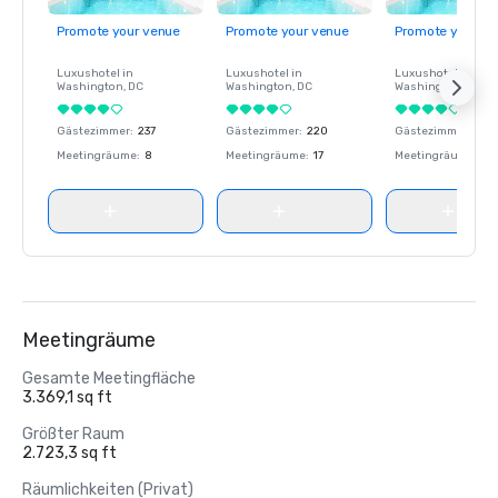
Promote your venue
Promote your venue
Promote your ve
Luxushotel in
Luxushotel in
Luxushotel in
Washington
, DC
Washington
, DC
Washington
, DC
Gästezimmer
:
237
Gästezimmer
:
220
Gästezimmer
:
237
Meetingräume
:
8
Meetingräume
:
17
Meetingräume
:
8
Meetingräume
Gesamte Meetingfläche
3.369,1 sq ft
Größter Raum
2.723,3 sq ft
Räumlichkeiten (Privat)