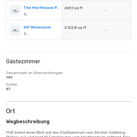
The Penthouse Private Dinning Room
269,1 sq ft
-
-
VIP Showroom
2.152,8 sq ft
-
-
Gästezimmer
Gesamtzahl an Übernachtungen
149
Suiten
87
Ort
Wegbeschreibung
FIVE bietet einen Blick auf das Stadtzentrum vom Zürcher Uetliberg-