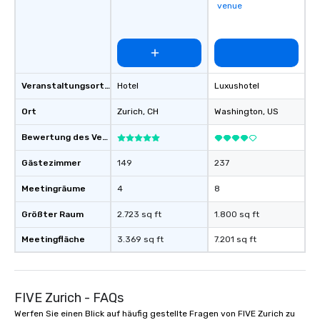
venue
Veranstaltungsortstyp
Hotel
Luxushotel
Ort
Zurich
, CH
Washington
, US
Bewertung des Veranstaltungsortes
Gästezimmer
149
237
Meetingräume
4
8
Größter Raum
2.723 sq ft
1.800 sq ft
Meetingfläche
3.369 sq ft
7.201 sq ft
FIVE Zurich - FAQs
Werfen Sie einen Blick auf häufig gestellte Fragen von FIVE Zurich zu