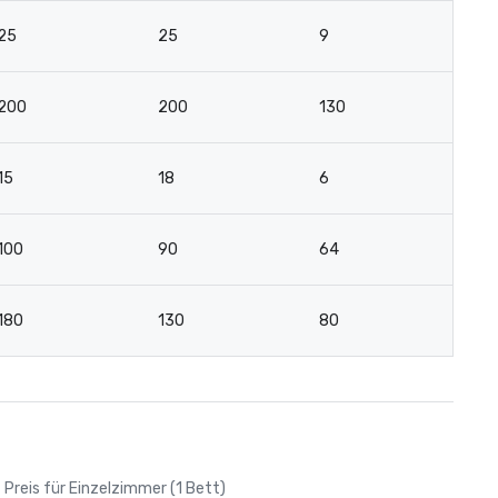
25
25
9
9
200
200
130
7
15
18
6
6
100
90
64
3
180
130
80
4
Preis für Einzelzimmer (1 Bett)