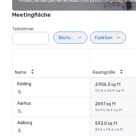
Finden Sie den perfekten Raum mit Einrichtungsdiagramme
Meetingfläche
Teilnehmer
Bestuhlung
Funktion
Name
Raumgröße
Kolding
2.906,3 sq ft
55,8 x 45,9 sq ft
Aarhus
269,1 sq ft
16,4 x 16,4 sq ft
Aalborg
592,0 sq ft
26,2 x 24,6 sq ft