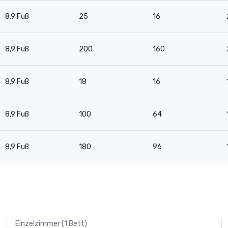
8,9 Fuß
25
16
8,9 Fuß
200
160
8,9 Fuß
18
16
8,9 Fuß
100
64
8,9 Fuß
180
96
Einzelzimmer (1 Bett)