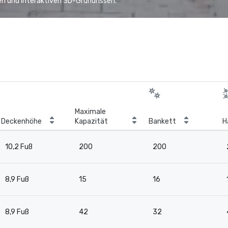
n und interaktiven 3D-Grundrissen.
Maximale
Deckenhöhe
Kapazität
Bankett
H
10,2 Fuß
200
200
8,9 Fuß
15
16
8,9 Fuß
42
32