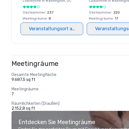
Luxushotel in
Washington
, DC
Luxushotel in
Washingt
Gästezimmer
:
237
Gästezimmer
:
220
Meetingräume
:
8
Meetingräume
:
17
Veranstaltungsort auswählen
Veranstaltungs
Meetingräume
Gesamte Meetingfläche
9.687,5 sq ft
Meetingräume
7
Räumlichkeiten (Draußen)
2.152,8 sq ft
Entdecken Sie Meetingräume