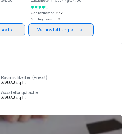
ton
, DC
Luxushotel in
Washington
, DC
Gästezimmer
:
237
Meetingräume
:
8
gsort auswählen
Veranstaltungsort auswählen
Räumlichkeiten (Privat)
3.907,3 sq ft
Ausstellungsfläche
3.907,3 sq ft