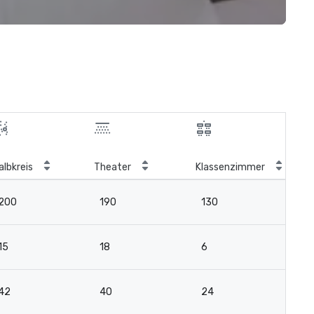
albkreis
Theater
Klassenzimmer
Bo
200
190
130
7
15
18
6
9
42
40
24
1