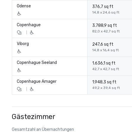
Odense
376,7 sq ft
14,8 x 24,6 sq ft
Copenhague
3.788,9 sq ft
82,0 x 42,7 sq ft
|
Viborg
247,6 sq ft
14,8 x 16,4 sq ft
Copenhague Seeland
1.636,1 sq ft
42,7 x 42,7 sq ft
Copenhague Amager
1.948,3 sq ft
49,2 x 39,4 sq ft
|
Gästezimmer
Gesamtzahl an Übernachtungen