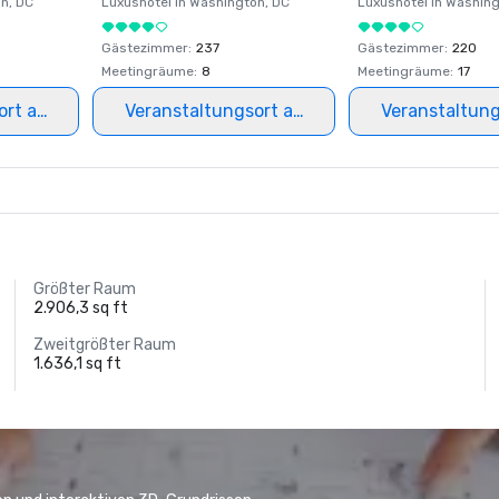
on
, DC
Luxushotel in
Washington
, DC
Luxushotel in
Washing
Gästezimmer
:
237
Gästezimmer
:
220
Meetingräume
:
8
Meetingräume
:
17
ort auswählen
Veranstaltungsort auswählen
Veranstaltun
Größter Raum
2.906,3 sq ft
Zweitgrößter Raum
1.636,1 sq ft