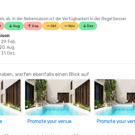
 ab. In der Nebensaison ist die Verfügbarkeit in der Regel besser.
l
Aug
Sep
Okt
Nov
Dez
ison
 29. Feb.
 20. Aug.
 31. Dez.
aben, warfen ebenfalls einen Blick auf
e
Promote your venue
Promote your ve