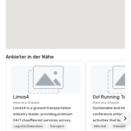
Anbieter in der Nähe
Limos4
Go! Running Tour
Mehrere Städte
Mehrere Städte
Limos4 is a ground transportation
Sustainable and healt
industry leader, providing premium
conference unforgetta
24/7 chauffeured services across
activities that boost 
200+ cities, 60+ countries and 250+
lower carbon footprint
Logistik/Dekoration
Transport
Aktivität
Gebuchte U