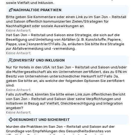
sowie Vielfalt und Inklusion.
statuses and partner evaluation
NACHHALTIGE PRAKTIKEN
protocols are some of the Limos4
Bitte geben Sie Kommentare oder einen Link zu im San Jon – Reitstall
products that bring necessary
und Saloon öffentlich kommunizierten Zielen/Strategien für
flexibility and seamlessness in
Nachhaltigkeit oder soziale Auswirkungen an.
Keine Antwort.
today’s fast-paced world.
Hat San Jon – Reitstall und Saloon eine Strategie, die sich auf die
Beseitigung und Umleitung von Abfällen (z. B. Kunststoffe, Papiere,
Pappe, usw.) konzentriert? Falls Ja, erläutern Sie bitte Ihre Strategie
zur Abfallvermeidung und -vermeidung.
Keine Antwort.
DIVERSITÄT UND INKLUSION
Nur für Hotels in den USA: Ist San Jon – Reitstall und Saloon und/oder
die Muttergesellschaft als ein Unternehmen zertifiziert, das zu 51% im
Besitz von Unternehmen unterschiedlicher Herkunft ist? Falls Ja,
geben Sie bitte an, als welche der folgenden Optionen Sie zertifiziert
sind:
Keine Antwort.
Falls zutreffend, könnten Sie bitte einen Link zum öffentlichen Bericht
von San Jon – Reitstall und Saloon über seine Verpflichtungen und
Initiativen in Bezug auf Vielfalt, Gleichberechtigung und Integration
angeben?
Keine Antwort.
GESUNDHEIT UND SICHERHEIT
Wurden die Praktiken im San Jon – Reitstall und Saloon auf der
Grundlage von Empfehlungen des Gesundheitsdienstes von