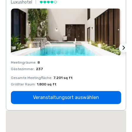
Luxushotel
Luxus
Meetingräume
:
8
Meeti
Gästezimmer
:
237
Gäste
Gesamte Meetingfläche
:
7.201 sq ft
Gesam
Größter Raum
:
1.800 sq ft
Größt
Veranstaltungsort auswählen