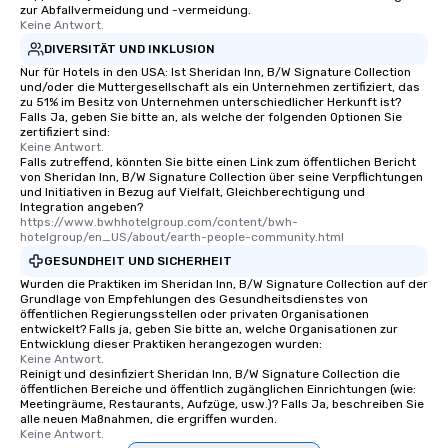
zur Abfallvermeidung und -vermeidung.
Keine Antwort.
DIVERSITÄT UND INKLUSION
Nur für Hotels in den USA: Ist Sheridan Inn, B/W Signature Collection
und/oder die Muttergesellschaft als ein Unternehmen zertifiziert, das
zu 51% im Besitz von Unternehmen unterschiedlicher Herkunft ist?
Falls Ja, geben Sie bitte an, als welche der folgenden Optionen Sie
zertifiziert sind:
Keine Antwort.
Falls zutreffend, könnten Sie bitte einen Link zum öffentlichen Bericht
von Sheridan Inn, B/W Signature Collection über seine Verpflichtungen
und Initiativen in Bezug auf Vielfalt, Gleichberechtigung und
Integration angeben?
https://www.bwhhotelgroup.com/content/bwh-
hotelgroup/en_US/about/earth-people-community.html
GESUNDHEIT UND SICHERHEIT
Wurden die Praktiken im Sheridan Inn, B/W Signature Collection auf der
Grundlage von Empfehlungen des Gesundheitsdienstes von
öffentlichen Regierungsstellen oder privaten Organisationen
entwickelt? Falls ja, geben Sie bitte an, welche Organisationen zur
Entwicklung dieser Praktiken herangezogen wurden:
Keine Antwort.
Reinigt und desinfiziert Sheridan Inn, B/W Signature Collection die
öffentlichen Bereiche und öffentlich zugänglichen Einrichtungen (wie:
Meetingräume, Restaurants, Aufzüge, usw.)? Falls Ja, beschreiben Sie
alle neuen Maßnahmen, die ergriffen wurden.
Keine Antwort.