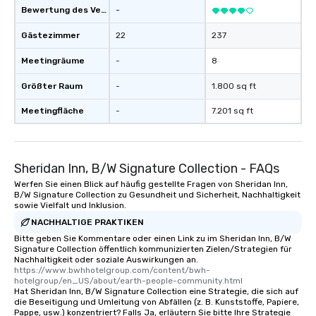
Bewertung des Veranstaltungsortes
-
Gästezimmer
22
237
Meetingräume
-
8
Größter Raum
-
1.800 sq ft
Meetingfläche
-
7.201 sq ft
Sheridan Inn, B/W Signature Collection - FAQs
Werfen Sie einen Blick auf häufig gestellte Fragen von Sheridan Inn,
B/W Signature Collection zu Gesundheit und Sicherheit, Nachhaltigkeit
sowie Vielfalt und Inklusion.
NACHHALTIGE PRAKTIKEN
Bitte geben Sie Kommentare oder einen Link zu im Sheridan Inn, B/W
Signature Collection öffentlich kommunizierten Zielen/Strategien für
Nachhaltigkeit oder soziale Auswirkungen an.
https://www.bwhhotelgroup.com/content/bwh-
hotelgroup/en_US/about/earth-people-community.html
Hat Sheridan Inn, B/W Signature Collection eine Strategie, die sich auf
die Beseitigung und Umleitung von Abfällen (z. B. Kunststoffe, Papiere,
Pappe, usw.) konzentriert? Falls Ja, erläutern Sie bitte Ihre Strategie