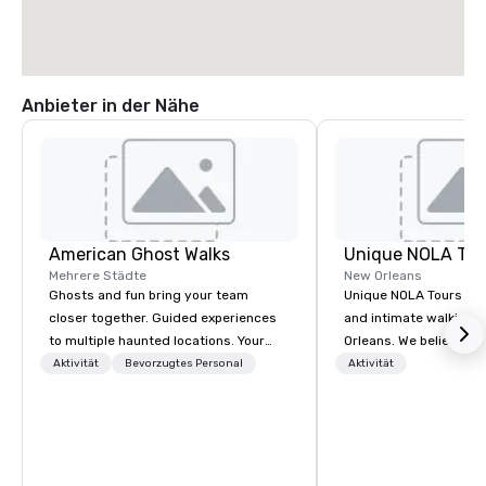
Anbieter in der Nähe
American Ghost Walks
Unique NOLA Tou
Mehrere Städte
New Orleans
Ghosts and fun bring your team
Unique NOLA Tours offe
closer together. Guided experiences
and intimate walking 
to multiple haunted locations. Your
Orleans. We believe in 
group will be treated to a ghostly
guests' experience in
Aktivität
Bevorzugtes Personal
Aktivität
experience during a 90-120 minute
special beyond the st
walking tour, 3-hour bus excursion, or
excursion 'round the ci
pick a custom experience with food
by employing exceptio
and alcohol options or a family-
educated guides, and
oriented experience as well. Your team
stories for both great 