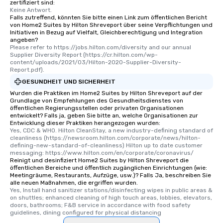
zertifiziert sind:
Keine Antwort.
Falls zutreffend, könnten Sie bitte einen Link zum öffentlichen Bericht
von Home2 Suites by Hilton Shreveport über seine Verpflichtungen und
Initiativen in Bezug auf Vielfalt, Gleichberechtigung und Integration
angeben?
Please refer to https://jobs.hilton.com/diversity and our annual 
Supplier Diversity Report (https://cr.hilton.com/wp-
content/uploads/2021/03/Hilton-2020-Supplier-Diversity-
Report.pdf).
GESUNDHEIT UND SICHERHEIT
Wurden die Praktiken im Home2 Suites by Hilton Shreveport auf der
Grundlage von Empfehlungen des Gesundheitsdienstes von
öffentlichen Regierungsstellen oder privaten Organisationen
entwickelt? Falls ja, geben Sie bitte an, welche Organisationen zur
Entwicklung dieser Praktiken herangezogen wurden:
Yes, CDC & WHO. Hilton CleanStay, a new industry-defining standard of 
cleanliness (https://newsroom.hilton.com/corporate/news/hilton-
defining-new-standard-of-cleanliness) Hilton up to date customer 
messaging: https://www.hilton.com/en/corporate/coronavirus/
Reinigt und desinfiziert Home2 Suites by Hilton Shreveport die
öffentlichen Bereiche und öffentlich zugänglichen Einrichtungen (wie:
Meetingräume, Restaurants, Aufzüge, usw.)? Falls Ja, beschreiben Sie
alle neuen Maßnahmen, die ergriffen wurden.
Yes, Install hand sanitizer stations/disinfecting wipes in public areas & 
on shuttles; enhanced cleaning of high touch areas, lobbies, elevators, 
doors, bathrooms; F&B service in accordance with food safety 
guidelines, dining configured for physical distancing