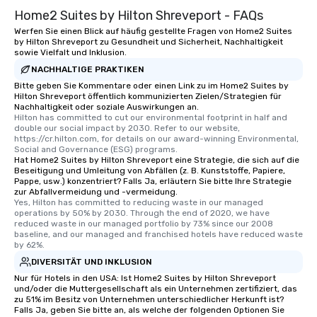
Home2 Suites by Hilton Shreveport - FAQs
Werfen Sie einen Blick auf häufig gestellte Fragen von Home2 Suites
by Hilton Shreveport zu Gesundheit und Sicherheit, Nachhaltigkeit
sowie Vielfalt und Inklusion.
NACHHALTIGE PRAKTIKEN
Bitte geben Sie Kommentare oder einen Link zu im Home2 Suites by
Hilton Shreveport öffentlich kommunizierten Zielen/Strategien für
Nachhaltigkeit oder soziale Auswirkungen an.
Hilton has committed to cut our environmental footprint in half and 
double our social impact by 2030. Refer to our website, 
https://cr.hilton.com, for details on our award-winning Environmental, 
Social and Governance (ESG) programs.
Hat Home2 Suites by Hilton Shreveport eine Strategie, die sich auf die
Beseitigung und Umleitung von Abfällen (z. B. Kunststoffe, Papiere,
Pappe, usw.) konzentriert? Falls Ja, erläutern Sie bitte Ihre Strategie
zur Abfallvermeidung und -vermeidung.
Yes, Hilton has committed to reducing waste in our managed 
operations by 50% by 2030. Through the end of 2020, we have 
reduced waste in our managed portfolio by 73% since our 2008 
baseline, and our managed and franchised hotels have reduced waste 
by 62%.
DIVERSITÄT UND INKLUSION
Nur für Hotels in den USA: Ist Home2 Suites by Hilton Shreveport
und/oder die Muttergesellschaft als ein Unternehmen zertifiziert, das
zu 51% im Besitz von Unternehmen unterschiedlicher Herkunft ist?
Falls Ja, geben Sie bitte an, als welche der folgenden Optionen Sie