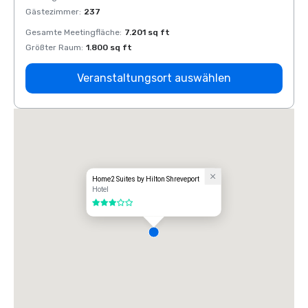
Gästezimmer
:
237
Gäste
Gesamte Meetingfläche
:
7.201 sq ft
Gesam
Größter Raum
:
1.800 sq ft
Größt
Veranstaltungsort auswählen
Home2 Suites by Hilton Shreveport
Hotel
3 von 5