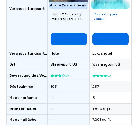
Aktueller Veranstaltungsort
Veranstaltungsort
Home2 Suites by
Promote your
Hilton Shreveport
venue
Veranstaltungsortstyp
Hotel
Luxushotel
Ort
Shreveport
, US
Washington
, US
Bewertung des Veranstaltungsortes
Gästezimmer
105
237
Meetingräume
-
8
Größter Raum
-
1.800 sq ft
Meetingfläche
-
7.201 sq ft