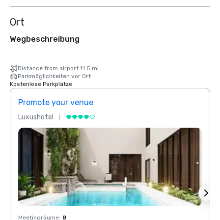
Ort
Wegbeschreibung
Distance from airport 11.5 mi
Parkmöglichkeiten vor Ort
Kostenlose Parkplätze
Promote your venue
Prom
Luxushotel
Luxus
Meetingräume
:
8
Meeti