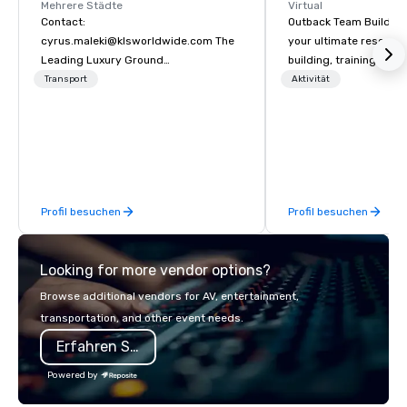
Mehrere Städte
Virtual
Contact:
Outback Team Building 
cyrus.maleki@klsworldwide.com The
your ultimate resourc
Leading Luxury Ground
building, training, and
Transportation company since 1998
Recommended by ove
Transport
Aktivität
corporate groups acro
America, our 80+ solut
available anywhere, an
sized group.
Profil besuchen
Profil besuchen
Looking for more vendor options?
Browse additional vendors for AV, entertainment,
transportation, and other event needs.
Erfahren Sie mehr
Powered by