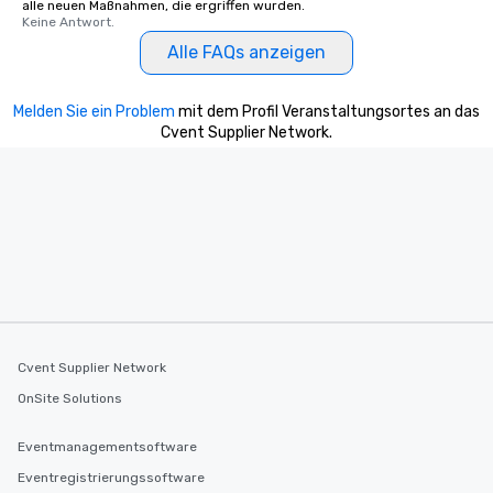
alle neuen Maßnahmen, die ergriffen wurden.
a special warm welcome personally
Keine Antwort.
from the restaurant chef. Menus can
Alle FAQs anzeigen
be printed featuring your logo, too,
which can be an added bonus for all
those Instagram moments you share.
Melden Sie ein Problem
mit dem Profil Veranstaltungsortes an das
For added ease, we can even arrange
Cvent Supplier Network.
transportation pick-up and drop-off,
as well as an event photographer. And
for groups that desire an extra luxe
experience, we can also arrange for
an evening helicopter ride over the
glittering lights of The Strip. A
Memorable Experience for All Lip
Smacking Foodie Tours offers a way
to gather and dine that few have
experienced, and all are sure to
Cvent Supplier Network
remember. Our one-of-a-kind tours
OnSite Solutions
are special, from the first stop to the
last. It’s an experience that attendees
Eventmanagementsoftware
will reminisce about long after they
Eventregistrierungssoftware
leave. Location, Location, Location