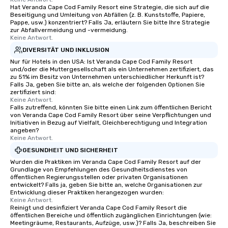
choice for any corporate group event.
Hat Veranda Cape Cod Family Resort eine Strategie, die sich auf die
Stress-Free Booking Process Booking
Beseitigung und Umleitung von Abfällen (z. B. Kunststoffe, Papiere,
a tour is stress-free and allows you to
Pappe, usw.) konzentriert? Falls Ja, erläutern Sie bitte Ihre Strategie
zur Abfallvermeidung und -vermeidung.
enjoy the company of your guests
Keine Antwort.
more easily. You’ll take comfort
DIVERSITÄT UND INKLUSION
knowing that everything is taken care
Nur für Hotels in den USA: Ist Veranda Cape Cod Family Resort
of from the moment the tour is
und/oder die Muttergesellschaft als ein Unternehmen zertifiziert, das
booked to the minute it concludes.
zu 51% im Besitz von Unternehmen unterschiedlicher Herkunft ist?
Falls Ja, geben Sie bitte an, als welche der folgenden Optionen Sie
Since the menu is already set, you
zertifiziert sind:
have nothing to worry about. Just
Keine Antwort.
remember to submit ahead of the tour
Falls zutreffend, könnten Sie bitte einen Link zum öffentlichen Bericht
von Veranda Cape Cod Family Resort über seine Verpflichtungen und
date any dietary restrictions and food
Initiativen in Bezug auf Vielfalt, Gleichberechtigung und Integration
allergies for anyone in your group.
angeben?
Keine Antwort.
Feel Like a VIP at Each Stop With Lip
Smacking Foodie Tours, you and your
GESUNDHEIT UND SICHERHEIT
group members never have to worry
Wurden die Praktiken im Veranda Cape Cod Family Resort auf der
Grundlage von Empfehlungen des Gesundheitsdienstes von
about waiting in line to get into a top
öffentlichen Regierungsstellen oder privaten Organisationen
restaurant or being shown to a less
entwickelt? Falls ja, geben Sie bitte an, welche Organisationen zur
Entwicklung dieser Praktiken herangezogen wurden:
than desirable table. On our tours,
Keine Antwort.
everyone is treated like a VIP with
Reinigt und desinfiziert Veranda Cape Cod Family Resort die
immediate seating upon arrival.
öffentlichen Bereiche und öffentlich zugänglichen Einrichtungen (wie:
Meetingräume, Restaurants, Aufzüge, usw.)? Falls Ja, beschreiben Sie
What’s more, your group may receive