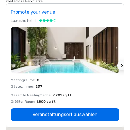
Kostenlose Parkplätze
Promote your venue
Prom
Luxushotel
Luxus
Meetingräume
:
8
Meeti
Gästezimmer
:
237
Gäste
Gesamte Meetingfläche
:
7.201 sq ft
Gesam
Größter Raum
:
1.800 sq ft
Größt
Veranstaltungsort auswählen