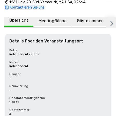
1261 Linie 28, Süd-Yarmouth, MA, USA, 02664
Kontaktieren Sie uns
Übersicht
Meetingfläche
Gästezimmer
O
Details über den Veranstaltungsort
Kette
Independent / Other
Marke
Independent
Baujahr
-
Renovierung
-
Gesamte Meetingfläche
1 sq ft
Gästezimmer
21