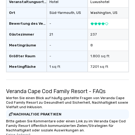
Veranstaltungsortstyp
Hotel
Luxushotel
provides guests a signature cocktail
at various stops. Build Your Network
Ort
Süd-Yarmouth
, US
Washington
, US
Our exclusive experiences provide the
ultimate networking opportunities. At
Bewertung des Veranstaltungsortes
-
a typical sit-down dinner, you’re lucky
to engage the person to the left and
Gästezimmer
21
237
right of you. Because our tours take
Meetingräume
-
8
place at multiple restaurants, with
walking in between, there are
Größter Raum
-
1.800 sq ft
countless opportunities to interact
with different people when you sit
Meetingfläche
1 sq ft
7.201 sq ft
down at each venue and as you
traverse along the way. Our
experiences not only provide more
Veranda Cape Cod Family Resort - FAQs
ways to network, but a more convivial
way to do so. Large Groups Welcome
Werfen Sie einen Blick auf häufig gestellte Fragen von Veranda Cape
Cod Family Resort zu Gesundheit und Sicherheit, Nachhaltigkeit sowie
Lip Smacking Foodie Tours is ideal for
Vielfalt und Inklusion.
groups, small or large. Our
NACHHALTIGE PRAKTIKEN
experiences can accommodate
Bitte geben Sie Kommentare oder einen Link zu im Veranda Cape Cod
groups from as few as 1 to as many
Family Resort öffentlich kommunizierten Zielen/Strategien für
as 500 guests, making us an ideal
Nachhaltigkeit oder soziale Auswirkungen an.
Keine Antwort.