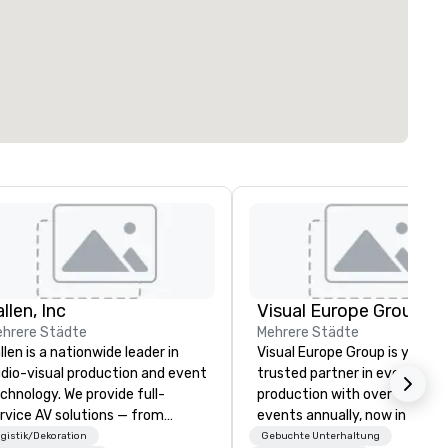
llen, Inc
Visual Europe Group
hrere Städte
Mehrere Städte
llen is a nationwide leader in
Visual Europe Group is your
dio-visual production and event
trusted partner in event
chnology. We provide full-
production with over 1,500
rvice AV solutions — from
events annually, now in 5 offi
eative design and state-of-
across Europe. From concept
gistik/Dekoration
Gebuchte Unterhaltung