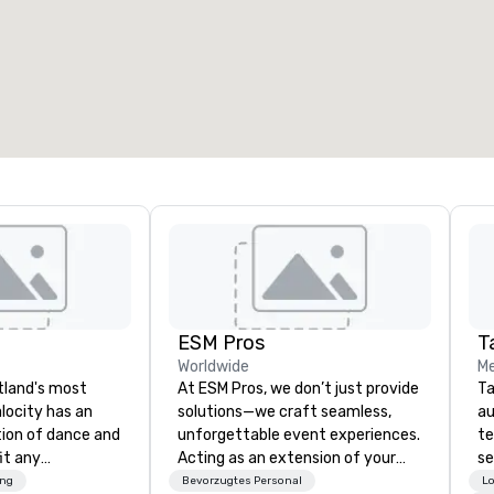
ESM Pros
Ta
Worldwide
Me
rtland's most
At ESM Pros, we don’t just provide
Ta
alocity has an
solutions—we craft seamless,
au
tion of dance and
unforgettable event experiences.
te
it any
Acting as an extension of your
se
en you book
team, we bring a consultative,
cr
ung
Bevorzugtes Personal
Lo