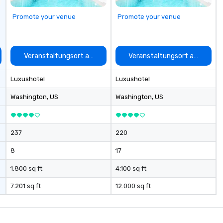
extraordinary together.
Promote your venue
Promote your venue
auswählen
Veranstaltungsort auswählen
Veranstaltungsort auswähle
Luxushotel
Luxushotel
Washington
, US
Washington
, US
237
220
8
17
1.800 sq ft
4.100 sq ft
7.201 sq ft
12.000 sq ft