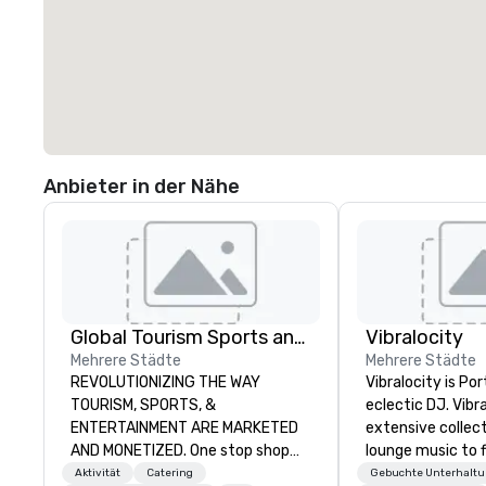
Anbieter in der Nähe
Global Tourism Sports and Entertainment
Vibralocity
Mehrere Städte
Mehrere Städte
REVOLUTIONIZING THE WAY
Vibralocity is Po
TOURISM, SPORTS, &
eclectic DJ. Vibr
ENTERTAINMENT ARE MARKETED
extensive collec
AND MONETIZED. One stop shop
lounge music to f
for all of your sports tickets in the
environment. Wh
Aktivität
Catering
Gebuchte Unterhalt