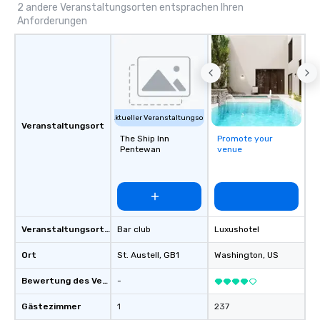
We’re proud to be reco
2 andere Veranstaltungsorten entsprachen Ihren
Anforderungen
Cvent Top Vendor, tru
professionals for our g
flexibility, and reliable
Aktueller Veranstaltungsort
Veranstaltungsort
The Ship Inn
Promote your
Pentewan
venue
Veranstaltungsortstyp
Bar club
Luxushotel
Ort
St. Austell
, GB1
Washington
, US
Bewertung des Veranstaltungsortes
-
Gästezimmer
1
237