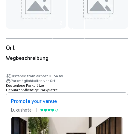
2
weitere
anzeigen
Ort
Wegbeschreibung
Distance from airport 18.64 mi
Parkmöglichkeiten vor Ort
Kostenlose Parkplätze
Gebührenpflichtige Parkplätze
Promote your venue
Prom
Luxushotel
Luxus