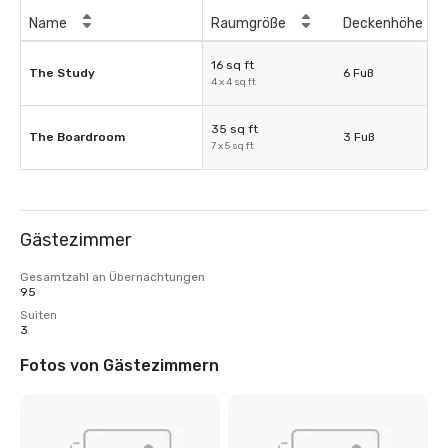
Name
Raumgröße
Deckenhöhe
16 sq ft
The Study
6 Fuß
4 x 4 sq ft
35 sq ft
The Boardroom
3 Fuß
7 x 5 sq ft
Gästezimmer
Gesamtzahl an Übernachtungen
95
Suiten
3
Fotos von Gästezimmern