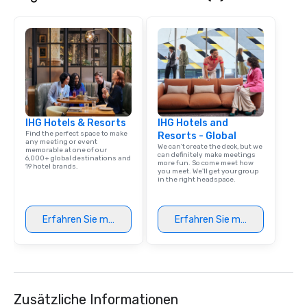
IHG Hotels & Resorts
IHG Hotels and
Find the perfect space to make
Resorts - Global
any meeting or event
We can't create the deck, but we
memorable at one of our
can definitely make meetings
6,000+ global destinations and
more fun. So come meet how
19 hotel brands.
you meet. We'll get your group
in the right headspace.
Erfahren Sie mehr
Erfahren Sie mehr
Zusätzliche Informationen