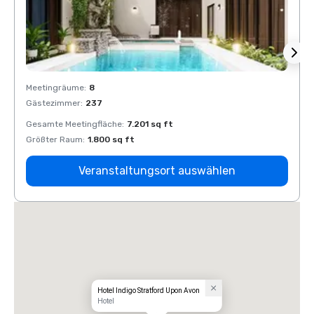
Meetingräume
:
8
Meeti
Gästezimmer
:
237
Gäste
Gesamte Meetingfläche
:
7.201 sq ft
Gesam
Größter Raum
:
1.800 sq ft
Größt
Veranstaltungsort auswählen
Hotel Indigo Stratford Upon Avon
Hotel