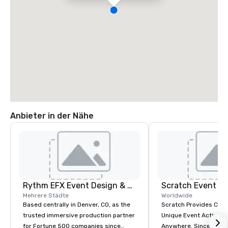
Anbieter in der Nähe
Rythm EFX Event Design & Fabrication
Scratch Event D
Mehrere Städte
Worldwide
Based centrally in Denver, CO, as the
Scratch Provides Cur
trusted immersive production partner
Unique Event Activatio
for Fortune 500 companies since
Anywhere. Since 2002 we’ve been