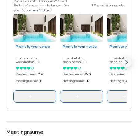
Planer, die sich "Graduate by Hilton
Berkeley" angesehen haben, warfen
5 Veranstaltungsorte
ebenfalls einen Blick auf
Promote your venue
Promote your venue
Promote your ve
Luxushotel in
Luxushotel in
Luxushotel in
Washington
, DC
Washington
, DC
Washington
, DC
Gästezimmer
:
237
Gästezimmer
:
220
Gästezimmer
:
237
Meetingräume
:
8
Meetingräume
:
17
Meetingräume
:
8
Meetingräume