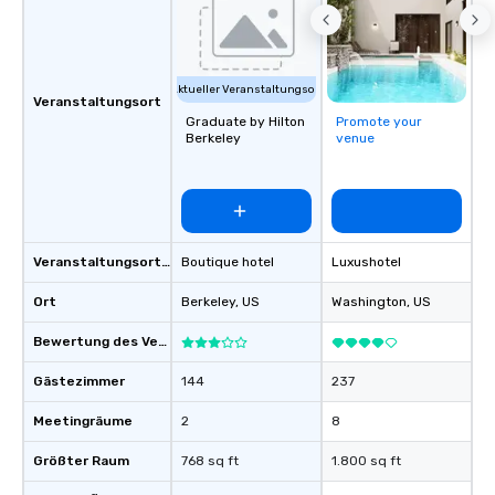
Aktueller Veranstaltungsort
Veranstaltungsort
Graduate by Hilton
Promote your
Berkeley
venue
Veranstaltungsortstyp
Boutique hotel
Luxushotel
Ort
Berkeley
, US
Washington
, US
Bewertung des Veranstaltungsortes
Gästezimmer
144
237
Meetingräume
2
8
Größter Raum
768 sq ft
1.800 sq ft