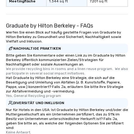
Meetingfläche
1.344 sq ft
7.201 sq ft
Graduate by Hilton Berkeley - FAQs
Werfen Sie einen Blick auf häufig gestellte Fragen von Graduate by
Hilton Berkeley zu Gesundheit und Sicherheit, Nachhaltigkeit sowie
Vielfalt und Inklusion.
NACHHALTIGE PRAKTIKEN
Bitte geben Sie Kommentare oder einen Link zu im Graduate by Hilton
Berkeley öffentlich kommunizierten Zielen/Strategien für
Nachhaltigkeit oder soziale Auswirkungen an.
We provide recycling bins in rooms and a linen reuse program.  We also 
participate in several social impact initiatives.
Hat Graduate by Hilton Berkeley eine Strategie, die sich auf die
Beseitigung und Umleitung von Abfällen (z. B. Kunststoffe, Papiere,
Pappe, usw.) konzentriert? Falls Ja, erläutern Sie bitte Ihre Strategie
zur Abfallvermeidung und -vermeidung.
Yes, General Recycling program
DIVERSITÄT UND INKLUSION
Nur für Hotels in den USA: Ist Graduate by Hilton Berkeley und/oder die
Muttergesellschaft als ein Unternehmen zertifiziert, das zu 51% im
Besitz von Unternehmen unterschiedlicher Herkunft ist? Falls Ja,
geben Sie bitte an, als welche der folgenden Optionen Sie zertifiziert
sind:
Keine Antwort.