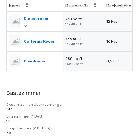
Name
Raumgröße
Deckenhöhe
Durant room
768 sq ft
12 Fuß
16 x 48 sq ft
768 sq ft
California Room
16 Fuß
16 x 48 sq ft
280 sq ft
Boardroom
8,5 Fuß
14 x 20 sq ft
Gästezimmer
Gesamtzahl an Übernachtungen
144
Einzelzimmer (1 Bett)
110
Doppelzimmer (2 Betten)
33