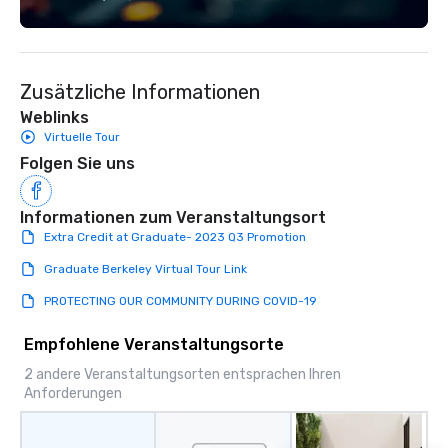
connection, boost engagement, and
Fully customizable by 
leave participants with new skills
seniority, and objectiv
they'll actually use. Perfect for: Team
building, corporate wellness
Zusätzliche Informationen
programs, birthday parties,
anniversary celebrations, rehearsal
Weblinks
dinners, holiday events, client
Virtuelle Tour
entertainment, and virtual team
Folgen Sie uns
connections. We handle everything
from ingredient sourcing to
Informationen zum Veranstaltungsort
instruction, making your event
Extra Credit at Graduate- 2023 Q3 Promotion
planning seamless.
Graduate Berkeley Virtual Tour Link
PROTECTING OUR COMMUNITY DURING COVID-19
Empfohlene Veranstaltungsorte
2 andere Veranstaltungsorten entsprachen Ihren
Anforderungen