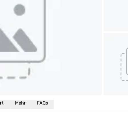
rt
Mehr
FAQs