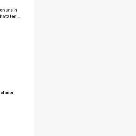
n uns in 
hätzten 
. Diese 
, 
und 
den, 
en von 
rnehmen