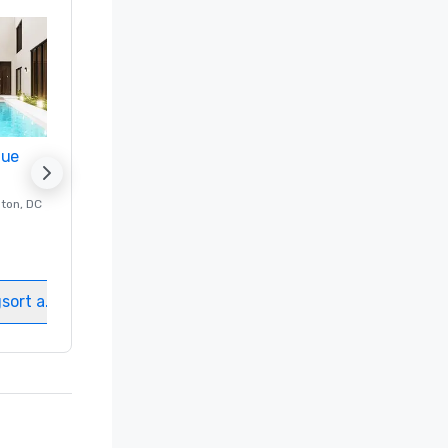
nue
Promote your venue
ton
, DC
Luxushotel in
Washington
, DC
Gästezimmer
:
237
Meetingräume
:
8
gsort auswählen
Veranstaltungsort auswählen