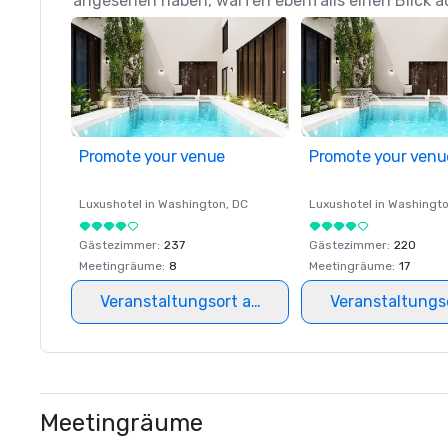
angesehen haben, warfen ebenfalls einen Blick a
Promote your venue
Promote your venu
Luxushotel in
Washington
, DC
Luxushotel in
Washingt
Gästezimmer
:
237
Gästezimmer
:
220
Meetingräume
:
8
Meetingräume
:
17
Veranstaltungsort auswählen
Veranstaltungs
Meetingräume