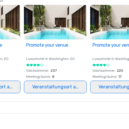
uf
e
Promote your venue
Promote your ve
on
, DC
Luxushotel in
Washington
, DC
Luxushotel in
Washing
Gästezimmer
:
237
Gästezimmer
:
220
Meetingräume
:
8
Meetingräume
:
17
ort auswählen
Veranstaltungsort auswählen
Veranstaltun