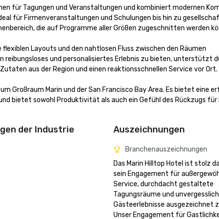
ahmen für Tagungen und Veranstaltungen und kombiniert modernen Kom
eal für Firmenveranstaltungen und Schulungen bis hin zu gesellschaft
Innenbereich, die auf Programme aller Größen zugeschnitten werden kö
ie flexiblen Layouts und den nahtlosen Fluss zwischen den Räumen 
 reibungsloses und personalisiertes Erlebnis zu bieten, unterstützt d
 Zutaten aus der Region und einen reaktionsschnellen Service vor Ort.

zum Großraum Marin und der San Francisco Bay Area. Es bietet eine er
und bietet sowohl Produktivität als auch ein Gefühl des Rückzugs für I
en der Industrie
Auszeichnungen
Branchenauszeichnungen
Das Marin Hilltop Hotel ist stolz da
sein Engagement für außergewöh
Service, durchdacht gestaltete 
Tagungsräume und unvergesslich
Gästeerlebnisse ausgezeichnet z
Unser Engagement für Gastlichkei