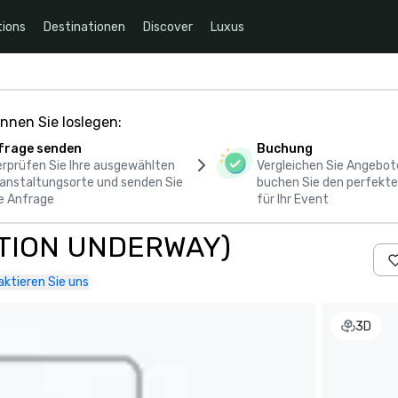
ions
Destinationen
Discover
Luxus
nnen Sie loslegen:
frage senden
Buchung
rprüfen Sie Ihre ausgewählten
Vergleichen Sie Angebot
anstaltungsorte und senden Sie
buchen Sie den perfekte
e Anfrage
für Ihr Event
VATION UNDERWAY)
ktieren Sie uns
3D