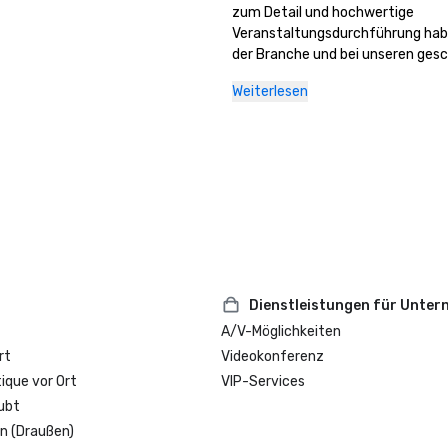
zum Detail und hochwertige 
Veranstaltungsdurchführung habe
der Branche und bei unseren gesc
Partnern Anerkennung eingebracht
Weiterlesen
Auszeichnungen spiegeln unser 
kontinuierliches Engagement wider
qualitativ hochwertige Tagungen 
Veranstaltungen in einer einladen
inspirierenden Umgebung im Herz
Marin abzuhalten.
Dienstleistungen für Unte
A/V-Möglichkeiten
rt
Videokonferenz
que vor Ort
VIP-Services
ubt
n (Draußen)