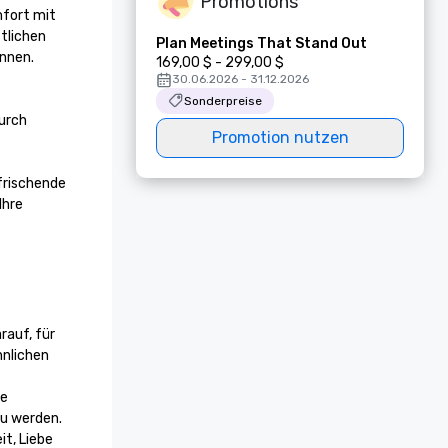
Promotions
fort mit 
lichen 
Plan Meetings That Stand Out
nnen.

169,00 $ - 299,00 $
30.06.2026 - 31.12.2026
Sonderpreise
urch 
Promotion nutzen
frischende 
hre 
rauf, für 
nlichen 
e 
u werden. 
t, Liebe 