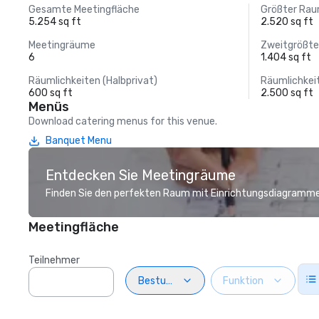
Gesamte Meetingfläche
Größter Ra
5.254 sq ft
2.520 sq ft
Meetingräume
Zweitgrößt
6
1.404 sq ft
Räumlichkeiten (Halbprivat)
Räumlichkei
600 sq ft
2.500 sq ft
Menüs
Download catering menus for this venue.
Banquet Menu
Entdecken Sie Meetingräume
Finden Sie den perfekten Raum mit Einrichtungsdiagramme
Meetingfläche
Teilnehmer
Bestuhlung
Funktion