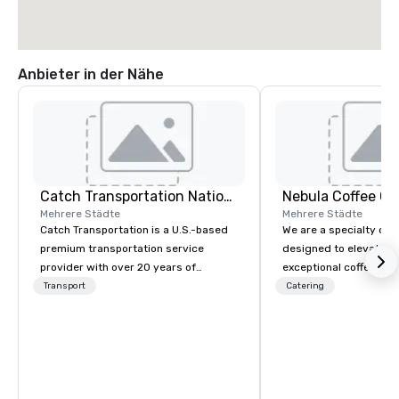
Anbieter in der Nähe
Catch Transportation Nationwide
Nebula Coffee Ca
Mehrere Städte
Mehrere Städte
Catch Transportation is a U.S.-based
We are a specialty cof
premium transportation service
designed to elevate e
provider with over 20 years of
exceptional coffee an
experience. We offer a wide range of
guest experiences. Fr
Transport
Catering
travel solutions — including luxury
gatherings and brand 
charter buses, shuttle services, party
weddings and private 
buses, limousines, and other vehicles
we partner with clients
— for events such as weddings,
seamless, high-quality
proms, corporate travel, and group
tailored to each occasion. Our 
trips. We are known for our diverse
goes beyond great co