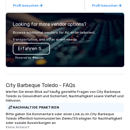
Profil besuchen
Profil besuchen
fleet, nationwide service, and use of
a polished, engaging s
modern technology like GPS tracking
enhances your event’
to deliver reliable, comfortable travel
and leaves a lasting i
Looking for more vendor options?
experiences. We also specialize in
premium beans, profes
hotel room blockings at special rates,
and a thoughtfully de
Browse additional vendors for AV, entertainment,
as we own an operate over 25 hotels
cart, we bring the caf
transportation, and other event needs.
around the country. Want to take your
directly to your guests. Wheth
Erfahren Sie mehr
travel up a notch? Contact us about
you're looking to energ
our private jets!
conference, create a 
Powered by
moment at a marketing 
add a refined touch t
provide reliable, cust
that aligns with your v
City Barbeque Toledo - FAQs
Let’s make your next 
unforgettable—one cup
Werfen Sie einen Blick auf häufig gestellte Fragen von City Barbeque
Toledo zu Gesundheit und Sicherheit, Nachhaltigkeit sowie Vielfalt und
Inklusion.
NACHHALTIGE PRAKTIKEN
Bitte geben Sie Kommentare oder einen Link zu im City Barbeque
Toledo öffentlich kommunizierten Zielen/Strategien für Nachhaltigkeit
oder soziale Auswirkungen an.
Keine Antwort.