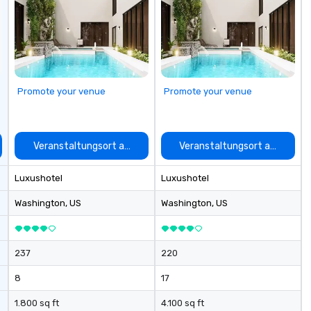
Promote your venue
Promote your venue
auswählen
Veranstaltungsort auswählen
Veranstaltungsort auswähle
Luxushotel
Luxushotel
Washington
, US
Washington
, US
237
220
8
17
1.800 sq ft
4.100 sq ft