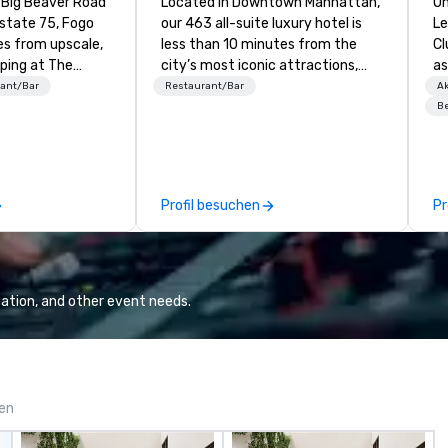
 Big Beaver Road
Located in Downtown Manhattan,
On
rstate 75, Fogo
our 463 all-suite luxury hotel is
Le
es from upscale,
less than 10 minutes from the
Cl
pping at The
city’s most iconic attractions,
as
ion in the heart
including One World Trade
to
ant/Bar
Restaurant/Bar
Ak
’s most
Observatory, Tribeca, Greenwich
wa
Be
b. The warm,
Village, SoHo, and Wall Street.
wo
erior boasts
Experience panoramic views of
gi
 an open display
the Hudson River and the Statue
pl
 and a 10-foot
of Liberty from Leonessa, our
Here”. A lot
Profil besuchen
Pr
retation of
Italian rooftop bar. Business
wa
s famous statue,
travelers can meet in our 30,000
Ne
 embodiment of
square feet of event space
Bu
 Southern Brazil.
spanning two floors.
and
fr
ation, and other event needs.
lo
br
do
ba
ba
gen
yo