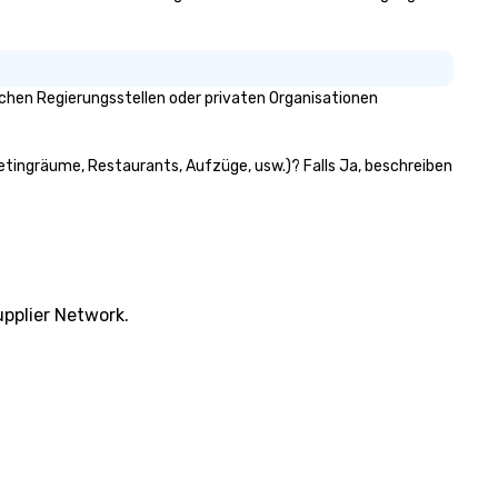
auto-ride assignment and ea
manifest uploads, our platfo
simplifies the process of
scheduling and coordinating r
chen Regierungsstellen oder privaten Organisationen
even for the most complex
events. Administrative Booke
can also set access-level
eetingräume, Restaurants, Aufzüge, usw.)? Falls Ja, beschreiben
permissions, granting differe
levels of control to team
members, ensuring secure an
streamlined operations for
business travelers. Additionall
drvn offers custom integrati
pplier Network.
that fit seamlessly with your
existing systems, making
management easy and efficie
For the passenger, drvn delive
white glove, personalized
experience every time. Our hi
trained chauffeurs, coupled w
real-time updates and the abi