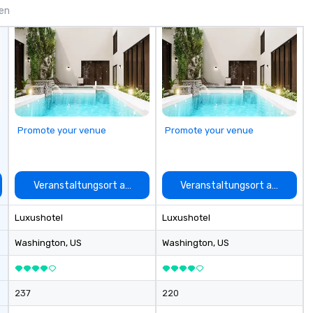
tantive, and
property, or city-based.
Ma
gen
 the Valley. Ideal
Strayboots manages the full
su
200. Fully
experience—from planning and
ow
industry,
customization to technology,
Ch
ectives.
staffing, and on-site execution—
On
making it easy for planners and
| This personable, up-beat, and
DMCs to deliver smooth, high-
ex
impact events anywhere in the
al
world. We’re proud to be
li
Promote your venue
Promote your venue
recognized as a Cvent Top Vendor,
an
trusted by event professionals
up
for our global reach, flexibility, and
Wo
reliable execution.
ce
auswählen
Veranstaltungsort auswählen
Veranstaltungsort auswähle
ac
wa
Luxushotel
Luxushotel
cr
thro
Washington
, US
Washington
, US
fo
mi
gr
237
220
m