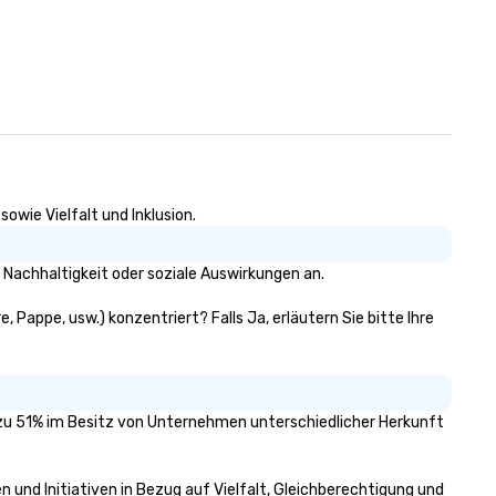
industry. Our Commitment: At
drvn, our commitment to bo
bookers and passengers is bui
providing seamless, efficient,
high-quality transportation
solutions to meet the
requirements of any situatio
from single transfers to larg
scale events. For the booker, our
platform offers unparalleled
owie Vielfalt und Inklusion.
control and flexibility. Booker
manage all aspects of
Nachhaltigkeit oder soziale Auswirkungen an.
transportation, from single ri
to multiple large-scale event
 Pappe, usw.) konzentriert? Falls Ja, erläutern Sie bitte Ihre
globally, through a live manif
system. This powerful tool al
real-time scheduling and
monitoring of transportation
logistics, providing both globa
s zu 51% im Besitz von Unternehmen unterschiedlicher Herkunft
local views, so planners can
oversee multiple itineraries a
n und Initiativen in Bezug auf Vielfalt, Gleichberechtigung und
projects simultaneously. With