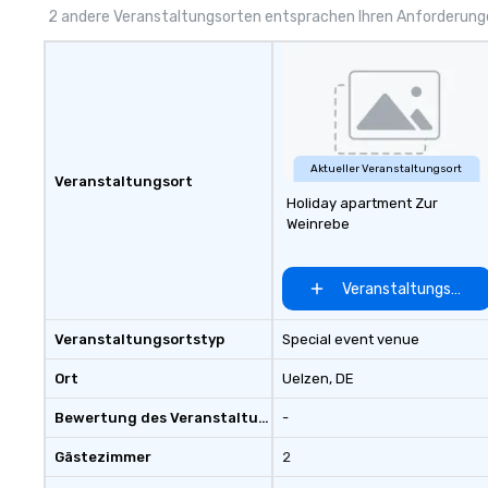
memorable, subs
2 andere Veranstaltungsorten entsprachen Ihren Anforderun
uniquely rooted in
for groups of 10–
customizable by 
seniority, and obj
Aktueller Veranstaltungsort
Veranstaltungsort
Holiday apartment Zur
Weinrebe
Veranstaltungsort 
Veranstaltungsortstyp
Special event venue
Ort
Uelzen
, DE
Bewertung des Veranstaltungsortes
-
Gästezimmer
2