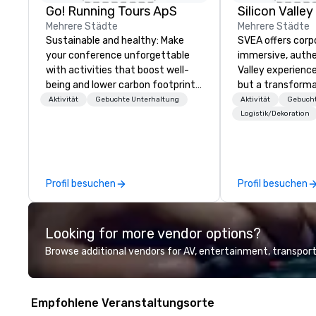
Go! Running Tours ApS
Mehrere Städte
Mehrere Städte
Sustainable and healthy: Make
SVEA offers corp
your conference unforgettable
immersive, authe
with activities that boost well-
Valley experience
being and lower carbon footprints.
but a transforma
Explore the world on the run with
and facilitate c
Aktivität
Gebuchte Unterhaltung
Aktivität
Gebucht
expert local running guides.
innovation tours,
Logistik/Dekoration
sessions, innova
leadership intens
the-scenes tech
experiences for v
Profil besuchen
Profil besuchen
delegations, ince
corporate offsit
group wants to thi
Looking for more vendor options?
Valley founder, e
mindsets driving 
Browse additional vendors for AV, entertainment, transport
fastest-growing
walk away with a
innovation playb
Empfohlene Veranstaltungsorte
delivers program