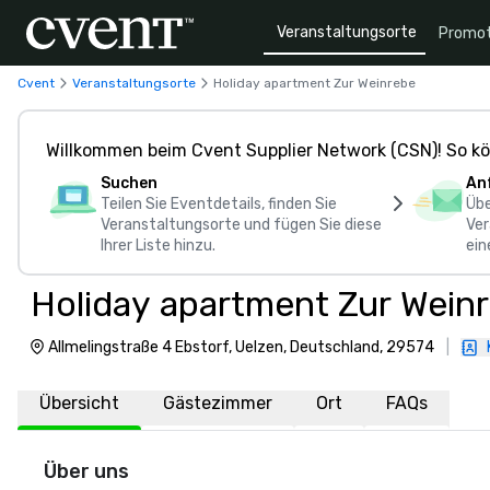
Veranstaltungsorte
Promot
Cvent
Veranstaltungsorte
Holiday apartment Zur Weinrebe
Willkommen beim Cvent Supplier Network (CSN)! So kö
Suchen
An
Teilen Sie Eventdetails, finden Sie
Übe
Veranstaltungsorte und fügen Sie diese
Ver
Ihrer Liste hinzu.
ein
Holiday apartment Zur Wein
Allmelingstraße 4 Ebstorf, Uelzen, Deutschland, 29574
|
Übersicht
Gästezimmer
Ort
FAQs
Über uns