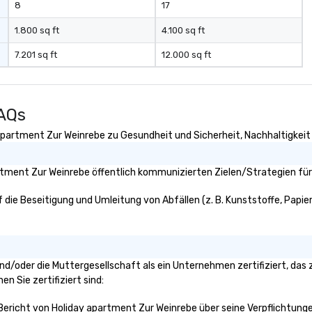
8
17
1.800 sq ft
4.100 sq ft
7.201 sq ft
12.000 sq ft
FAQs
apartment Zur Weinrebe zu Gesundheit und Sicherheit, Nachhaltigkeit s
tment Zur Weinrebe öffentlich kommunizierten Zielen/Strategien für 
die Beseitigung und Umleitung von Abfällen (z. B. Kunststoffe, Papiere,
 und/oder die Muttergesellschaft als ein Unternehmen zertifiziert, da
en Sie zertifiziert sind:
 Bericht von Holiday apartment Zur Weinrebe über seine Verpflichtunge