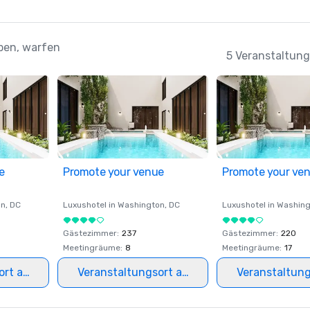
aben, warfen
5 Veranstaltung
e
Promote your venue
Promote your ve
on
, DC
Luxushotel in
Washington
, DC
Luxushotel in
Washing
Gästezimmer
:
237
Gästezimmer
:
220
Meetingräume
:
8
Meetingräume
:
17
ort auswählen
Veranstaltungsort auswählen
Veranstaltun