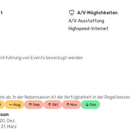
rt
A/V-Möglichkeiten
A/V-Ausstattung
Highspeed-Internet
Durchführung von Events bevorzugt werden
 ab. In der Nebensaison ist die Verfügbarkeit in der Regel besser.
l
Aug
Sep
Okt
Nov
Dez
ison
 20. Dez.
 31. März