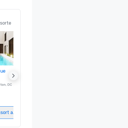
sorte
nue
Promote your venue
ton
, DC
Luxushotel in
Washington
, DC
Gästezimmer
:
237
Meetingräume
:
8
gsort auswählen
Veranstaltungsort auswählen