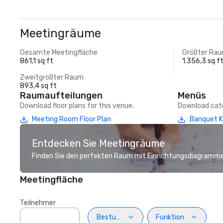
Meetingräume
Gesamte Meetingfläche
Größter Ra
861,1 sq ft
1.356,3 sq f
Zweitgrößter Raum
893,4 sq ft
Raumaufteilungen
Menüs
Download floor plans for this venue.
Download cate
Meeting Room Floor Plan
Banquet K
Entdecken Sie Meetingräume
Finden Sie den perfekten Raum mit Einrichtungsdiagramme
Meetingfläche
Teilnehmer
Bestuhlung
Funktion