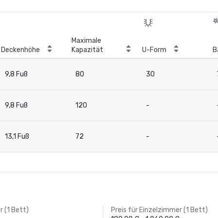
Maximale
Deckenhöhe
Kapazität
U-Form
B
9,8 Fuß
80
30
9,8 Fuß
120
-
13,1 Fuß
72
-
 (1 Bett)
Preis für Einzelzimmer (1 Bett)