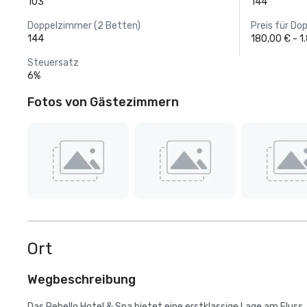
103
144
Doppelzimmer (2 Betten)
Preis für Do
144
180,00 € - 1
Steuersatz
6%
Fotos von Gästezimmern
Ort
Wegbeschreibung
Das Rebello Hotel & Spa bietet eine erstklassige Lage am Flu