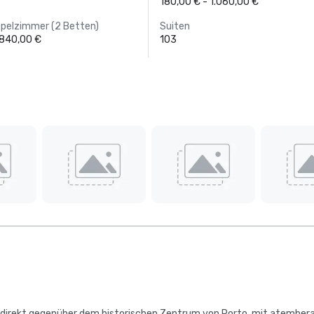
180,00 € - 1.060,00 €
ppelzimmer (2 Betten)
Suiten
.840,00 €
103
ss, direkt gegenüber dem historischen Zentrum von Porto, mit atembe