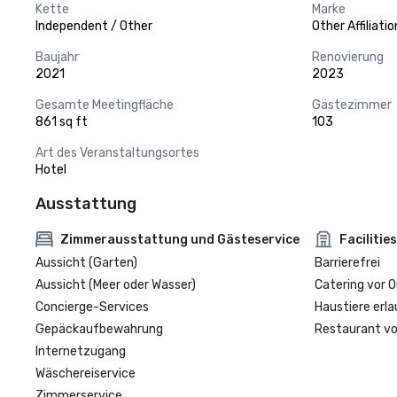
Kette
Marke
Independent / Other
Other Affiliatio
Baujahr
Renovierung
2021
2023
Gesamte Meetingfläche
Gästezimmer
861 sq ft
103
Art des Veranstaltungsortes
Hotel
Ausstattung
Zimmerausstattung und Gästeservice
Facilities
Aussicht (Garten)
Barrierefrei
Aussicht (Meer oder Wasser)
Catering vor O
Concierge-Services
Haustiere erla
Gepäckaufbewahrung
Restaurant vo
Internetzugang
Wäschereiservice
Zimmerservice