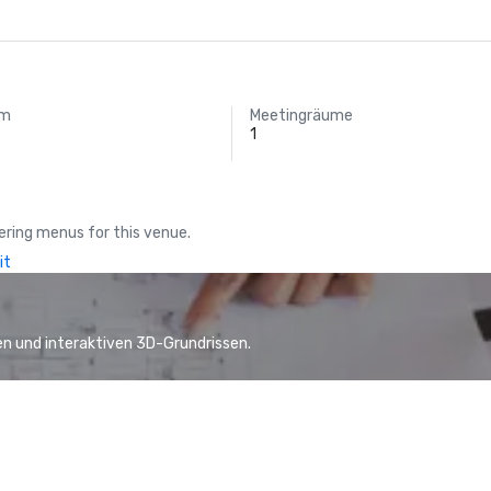
um
Meetingräume
t
1
ring menus for this venue.
it
n und interaktiven 3D-Grundrissen.