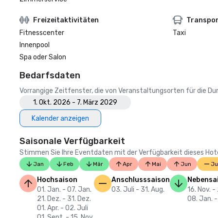
Freizeitaktivitäten
Transpo
Fitnesscenter
Taxi
Innenpool
Spa oder Salon
Bedarfsdaten
Vorrangige Zeitfenster, die von Veranstaltungsorten für die 
1. Okt. 2026 - 7. März 2029
Kalender anzeigen
Saisonale Verfügbarkeit
Stimmen Sie Ihre Eventdaten mit der Verfügbarkeit dieses Hotels
Jan
Feb
Mär
Apr
Mai
Jun
Ju
Hochsaison
Anschlusssaison
Nebensa
01. Jan. - 07. Jan.
03. Juli - 31. Aug.
16. Nov. -
21. Dez. - 31. Dez.
08. Jan. -
01. Apr. - 02. Juli
01. Sept. - 15. Nov.