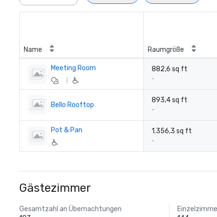
Name
Raumgröße
Meeting Room
882,6 sq ft
-
|
893,4 sq ft
Bello Rooftop
-
Pot & Pan
1.356,3 sq ft
-
Gästezimmer
Gesamtzahl an Übernachtungen
Einzelzimmer