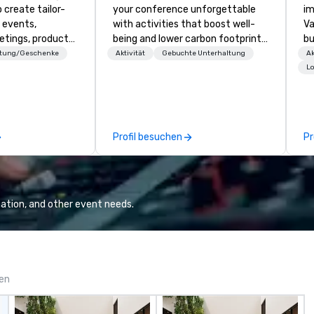
 create tailor-
your conference unforgettable
im
 events,
with activities that boost well-
Va
etings, product
being and lower carbon footprints.
bu
ury travel
Explore the world on the run with
an
ttung/Geschenke
Aktivität
Gebuchte Unterhaltung
Ak
ur Clients. Based
expert local running guides.
in
Lo
e you to discover
se
 viewing our
le
attached, and to
th
ny further
ex
Profil besuchen
Pr
llaboration
de
co
gr
Va
mi
ation, and other event needs.
fa
wa
in
de
me
gen
un
fo