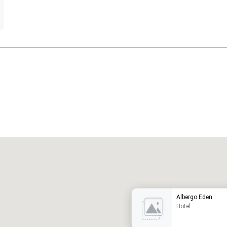
Promote your venue
uxushotel
Albergo Eden
Hotel