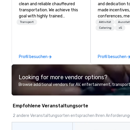
clean and reliable chauffeured
and dedication to
transportation. We achieve this
made incentives,
goal with highly trained
conferences, me
chauffeurs, the newest vehicles
launches, and lux
Transport
Aktivität
Aussta
available and a commitment to
experiences for o
Catering
+5
Five Star service. The difference
in Italy, we invit
between La Costa Limousine and
more about us by
other companies can be explained
Company Profile 
using one word – quality. From our
contact us for a
Profil besuchen
Profil besuchen
perfectly maintained fleet of late
information or co
model luxury vehicles to the
opportunities.
highly experienced and
Looking for more vendor options?
professional team of chauffeurs
and support staff; you will know
Browse additional vendors for AV, entertainment, transport
quality when you travel with La
Costa Limousine.
Empfohlene Veranstaltungsorte
2 andere Veranstaltungsorten entsprachen Ihren Anforderun