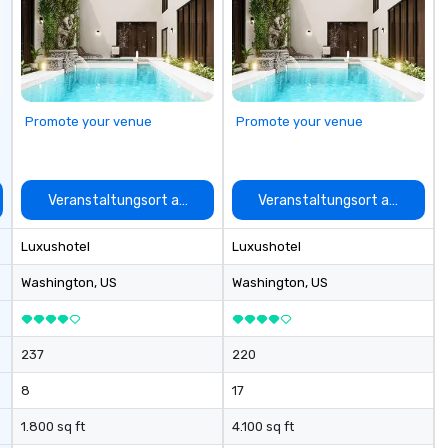
cu
se
Promote your venue
Promote your venue
auswählen
Veranstaltungsort auswählen
Veranstaltungsort auswähle
Luxushotel
Luxushotel
Washington
, US
Washington
, US
237
220
8
17
1.800 sq ft
4.100 sq ft