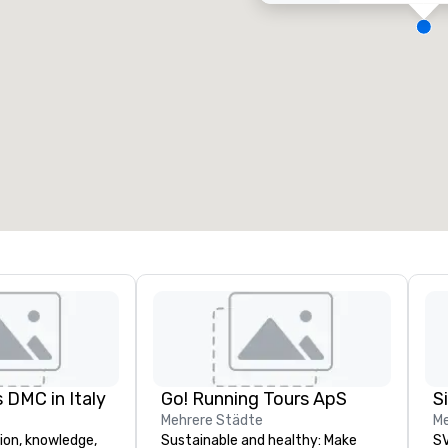
eetingräume
:
Gästezimmer
:
7
220
esamte Meetingfläche
:
Größter Raum
:
2.000 sq ft
4.100 sq ft
Veranstaltungsort auswählen
 DMC in Italy
Go! Running Tours ApS
Mehrere Städte
Me
ion, knowledge,
Sustainable and healthy: Make
SV