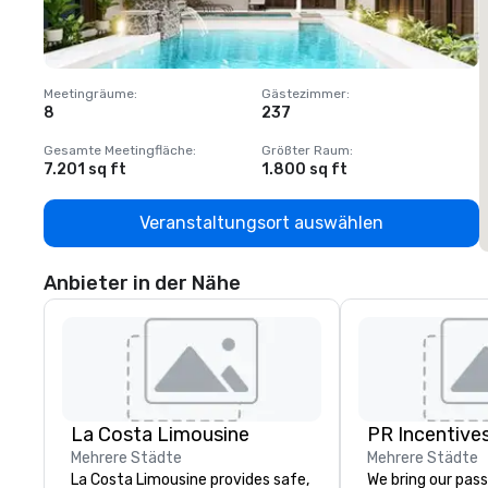
Meetingräume
:
Gästezimmer
:
M
8
237
1
Gesamte Meetingfläche
:
Größter Raum
:
G
7.201 sq ft
1.800 sq ft
1
Veranstaltungsort auswählen
Anbieter in der Nähe
La Costa Limousine
PR Incentives
Mehrere Städte
Mehrere Städte
La Costa Limousine provides safe,
We bring our pass