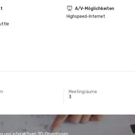
rt
A/V-Möglichkeiten
Highspeed-Internet
uttle
um
Meetingräume
3
n und interaktiven 3D-Grundrissen.