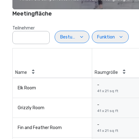
Meetingfläche
Teilnehmer
Bestuhlung
Funktion
Name
Raumgröße
-
Elk Room
41 x 21 sq ft
-
Grizzly Room
41 x 21 sq ft
-
Fin and Feather Room
41 x 21 sq ft