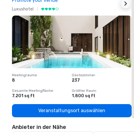
Promote your venue
Luxushotel
L
Meetingräume
:
Gästezimmer
:
M
8
237
1
Gesamte Meetingfläche
:
Größter Raum
:
G
7.201 sq ft
1.800 sq ft
1
Veranstaltungsort auswählen
Anbieter in der Nähe