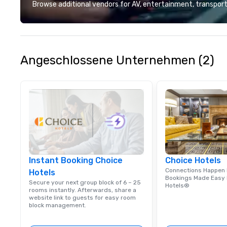
stunning events 
Browse additional vendors for AV, entertainment, transport
loves.
Angeschlossene Unternehmen (2)
Instant Booking Choice
Choice Hotels
Connections Happen 
Hotels
Bookings Made Easy 
Secure your next group block of 6 – 25
Hotels®
rooms instantly. Afterwards, share a
website link to guests for easy room
block management.