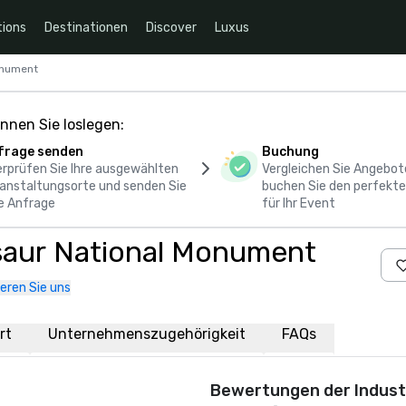
ions
Destinationen
Discover
Luxus
Monument
nnen Sie loslegen:
frage senden
Buchung
rprüfen Sie Ihre ausgewählten
Vergleichen Sie Angebot
anstaltungsorte und senden Sie
buchen Sie den perfekte
e Anfrage
für Ihr Event
osaur National Monument
eren Sie uns
rt
Unternehmenszugehörigkeit
FAQs
Bewertungen der Indust