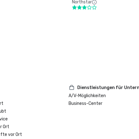
Northstar
Dienstleistungen für Unte
A/V-Möglichkeiten
rt
Business-Center
ubt
vice
r Ort
fte vor Ort