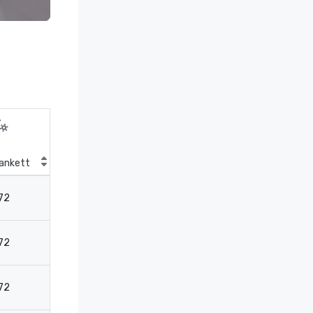
ankett
Theater
Klassenzimmer
Bo
72
91
59
-
72
91
59
-
72
91
59
-