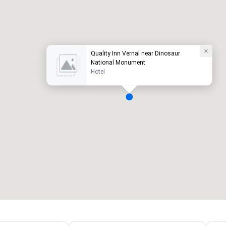
Promote your venue
uxushotel
Quality Inn Vernal near Dinosaur
National Monument
Hotel
eetingräume
:
Gästezimmer
:
7
220
esamte Meetingfläche
:
Größter Raum
:
2.000 sq ft
4.100 sq ft
Veranstaltungsort auswählen