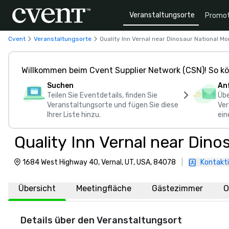
Veranstaltungsorte
Promot
Cvent
Veranstaltungsorte
Quality Inn Vernal near Dinosaur National 
Willkommen beim Cvent Supplier Network (CSN)! So kö
Suchen
An
Teilen Sie Eventdetails, finden Sie
Übe
Veranstaltungsorte und fügen Sie diese
Ver
Ihrer Liste hinzu.
ein
Quality Inn Vernal near Din
1684 West Highway 40, Vernal, UT, USA, 84078
|
Kontakti
Übersicht
Meetingfläche
Gästezimmer
O
Details über den Veranstaltungsort