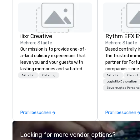
ilixr Creative
Mehrere Städte
Mehrere Städte
Our mission is to provide one-of-
Based centrally i
a-kind culinary experiences that
the trusted imme
leave you and your guests with
partner for Fort
lasting memories and satiated
companies since 2012. W
palates. Every detail is
stunning premium
Aktivität
Catering
Aktivität
Gebucht
meticulously thought out, and our
house custom sce
Logistik/Dekoration
Bevorzugtes Persona
commitment to hospitality, with
nationwide, so y
over 40 years of experience
seamless, looks i
working in some of the world's
saves you money
most acclaimed restaurants,
bundling and sing
Profil besuchen
Profil besuchen
brings a level of excellence rarely
coordination. Clients keep coming
found in the catering industry.
back because w
production effor
Looking for more vendor options?
planners look bril