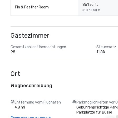
861 sq ft
Fin & Feather Room
21 x 41 sq ft
Gästezimmer
Gesamtzahl an Übernachtungen
Steuersatz
98
11,8%
Ort
Wegbeschreibung
Entfernung vom Flughafen
Parkmöglichkeiten vor O
4.8 mi
Gebührenpflichtige Park
Parkplätze für Busse