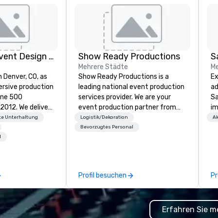
Rythm EFX Event Design & Fabrication
Show Ready Productions
S
Mehrere Städte
Me
n Denver, CO, as
Show Ready Productions is a
Ex
rsive production
leading national event production
ad
une 500
services provider. We are your
Sa
e deliver
event production partner from
im
 AV and in-
start to finish. Our team is
tr
e Unterhaltung
Logistik/Dekoration
Ak
nic fabrication
dedicated to making sure we
to
Bevorzugtes Personal
l
our event feels
begin with your vision and leave
ap
ncredible, and
you and your attendees inspired
Ga
 through smart
by the experience.
St
le-point
an
Profil besuchen
Pr
no
e make
li
tless, making
gu
Erfahren Sie m
liant with
Ga