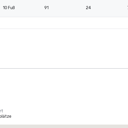
10 Fuß
91
24
rt
plätze