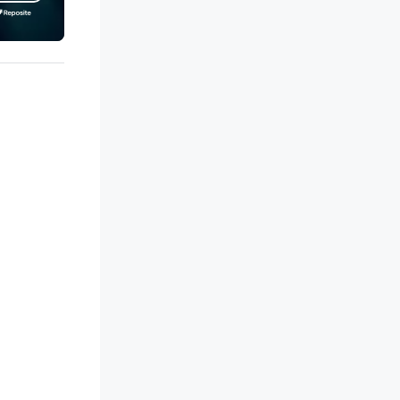
rld, and let us handle the rest.
ether you're celebrating a
lestone, bonding with your
am, or throwing the kind of
rty people talk about, we've got
mething for everybody.