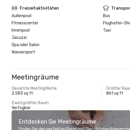
Freizeitaktivitäten
Transpo
Außenpool
Bus
Fitnesscenter
Flughafen-Sh
Innenpool
Taxi
Jacuzzi
Spa oder Salon
Wassersport
Meetingräume
Gesamte Meetingfläche
Größter Ra
2.583 sq ft
861 sq ft
Zweitgrößter Raum
Verfügbar
Entdecken Sie Meetingräume
Finden Sie den perfekten Raum mit Einrichtungsdiagramme