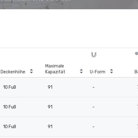
Maximale
Deckenhöhe
Kapazität
U-Form
B
10 Fuß
91
-
10 Fuß
91
-
10 Fuß
91
-