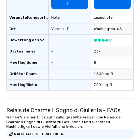
Veranstaltungsortstyp
Hotel
Luxushotel
Ort
Verona
, IT
Washington
, US
Bewertung des Veranstaltungsortes
-
Gästezimmer
-
237
Meetingräume
-
8
Größter Raum
-
1.800 sq ft
Meetingfläche
-
7.201 sq ft
Relais de Charme Il Sogno di Giulietta - FAQs
Werfen Sie einen Blick auf häufig gestellte Fragen von Relais de
Charme Il Sogno di Giulietta zu Gesundheit und Sicherheit,
Nachhaltigkeit sowie Vielfalt und Inklusion.
NACHHALTIGE PRAKTIKEN