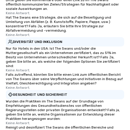
Bitte geben Sie Kommentare oder einen Link zu im The Swans
öffentlich kommunizierten Zielen/Strategien für Nachhaltigkeit oder
style—our workshops combine tricks
soziale Auswirkungen an.
with actionable insights that resonate
Keine Antwort.
Hat The Swans eine Strategie, die sich auf die Beseitigung und
long after the applause. Whether
Umleitung von Abfällen (z. B. Kunststoffe, Papiere, Pappe, usw.)
you're looking to reenergize your
konzentriert? Falls Ja, erläutern Sie bitte Ihre Strategie zur
team, celebrate milestones, or simply
Abfallvermeidung und -vermeidung.
Keine Antwort.
offer something unique, Fun Corporate
DIVERSITÄT UND INKLUSION
Magic delivers with charm, elegance,
and creativity. With a show
Nur für Hotels in den USA: Ist The Swans und/oder die
Muttergesellschaft als ein Unternehmen zertifiziert, das zu 51% im
customized to your goals, your team
Besitz von Unternehmen unterschiedlicher Herkunft ist? Falls Ja,
will walk away inspired, unified, and
geben Sie bitte an, als welche der folgenden Optionen Sie zertifiziert
sind:
ready to create their own magic in the
Keine Antwort.
workplace. *** Let's create Magic
Falls zutreffend, könnten Sie bitte einen Link zum öffentlichen Bericht
Together! *** Contact us now to learn
von The Swans über seine Verpflichtungen und Initiativen in Bezug auf
Vielfalt, Gleichberechtigung und Integration angeben?
more about our program and prices.
Keine Antwort.
GESUNDHEIT UND SICHERHEIT
Wurden die Praktiken im The Swans auf der Grundlage von
Empfehlungen des Gesundheitsdienstes von öffentlichen
Regierungsstellen oder privaten Organisationen entwickelt? Falls ja,
geben Sie bitte an, welche Organisationen zur Entwicklung dieser
Praktiken herangezogen wurden:
Keine Antwort.
Reinigt und desinfiziert The Swans die öffentlichen Bereiche und