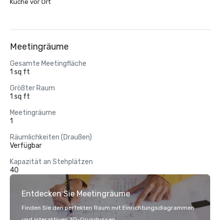
Küche vor Ort
Meetingräume
Gesamte Meetingfläche
1 sq ft
Größter Raum
1 sq ft
Meetingräume
1
Räumlichkeiten (Draußen)
Verfügbar
Kapazität an Stehplätzen
40
Entdecken Sie Meetingräume
Finden Sie den perfekten Raum mit Einrichtungsdiagrammen
und interaktiven 3D-Grundrissen.