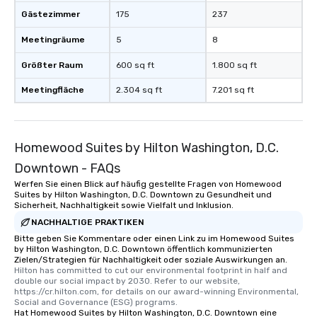
Gästezimmer
175
237
Meetingräume
5
8
Größter Raum
600 sq ft
1.800 sq ft
Meetingfläche
2.304 sq ft
7.201 sq ft
Homewood Suites by Hilton Washington, D.C.
Downtown - FAQs
Werfen Sie einen Blick auf häufig gestellte Fragen von Homewood
Suites by Hilton Washington, D.C. Downtown zu Gesundheit und
Sicherheit, Nachhaltigkeit sowie Vielfalt und Inklusion.
NACHHALTIGE PRAKTIKEN
Bitte geben Sie Kommentare oder einen Link zu im Homewood Suites
by Hilton Washington, D.C. Downtown öffentlich kommunizierten
Zielen/Strategien für Nachhaltigkeit oder soziale Auswirkungen an.
Hilton has committed to cut our environmental footprint in half and 
double our social impact by 2030. Refer to our website, 
https://cr.hilton.com, for details on our award-winning Environmental, 
Social and Governance (ESG) programs.
Hat Homewood Suites by Hilton Washington, D.C. Downtown eine