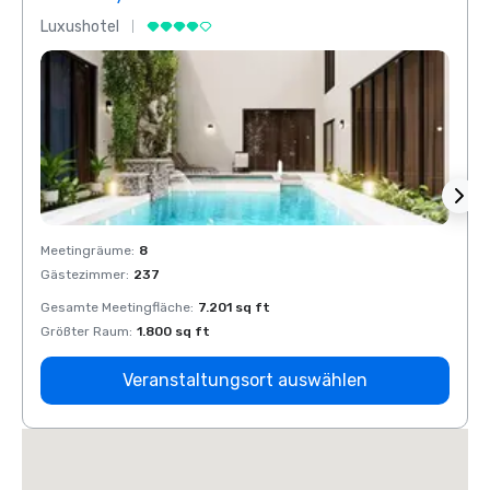
Luxushotel
Luxus
Meetingräume
:
8
Meeti
Gästezimmer
:
237
Gäste
Gesamte Meetingfläche
:
7.201 sq ft
Gesam
Größter Raum
:
1.800 sq ft
Größt
Veranstaltungsort auswählen