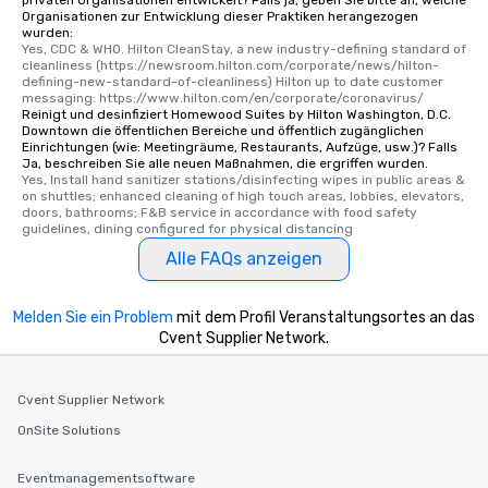
privaten Organisationen entwickelt? Falls ja, geben Sie bitte an, welche
Organisationen zur Entwicklung dieser Praktiken herangezogen
wurden:
Yes, CDC & WHO. Hilton CleanStay, a new industry-defining standard of 
cleanliness (https://newsroom.hilton.com/corporate/news/hilton-
defining-new-standard-of-cleanliness) Hilton up to date customer 
messaging: https://www.hilton.com/en/corporate/coronavirus/
Reinigt und desinfiziert Homewood Suites by Hilton Washington, D.C.
Downtown die öffentlichen Bereiche und öffentlich zugänglichen
Einrichtungen (wie: Meetingräume, Restaurants, Aufzüge, usw.)? Falls
Ja, beschreiben Sie alle neuen Maßnahmen, die ergriffen wurden.
Yes, Install hand sanitizer stations/disinfecting wipes in public areas & 
on shuttles; enhanced cleaning of high touch areas, lobbies, elevators, 
doors, bathrooms; F&B service in accordance with food safety 
guidelines, dining configured for physical distancing
Alle FAQs anzeigen
Melden Sie ein Problem
mit dem Profil Veranstaltungsortes an das
Cvent Supplier Network.
Cvent Supplier Network
OnSite Solutions
Eventmanagementsoftware