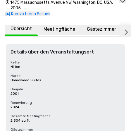
1475 Massachusetts Avenue NW, Washington, DC, USA,
2005
Kontaktieren Sie uns
Übersicht
Meetingfläche
Gästezimmer
O
Details über den Veranstaltungsort
Kette
Hilton
Marke
Homewood Suites
Baujahr
2001
Renovierung
2024
Gesamte Meetingfläche
2.304 sq ft
Gästezimmer