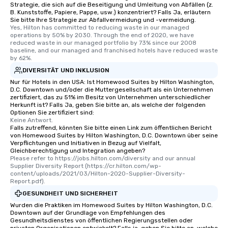
Strategie, die sich auf die Beseitigung und Umleitung von Abfällen (z.
B. Kunststoffe, Papiere, Pappe, usw.) konzentriert? Falls Ja, erläutern
Sie bitte Ihre Strategie zur Abfallvermeidung und -vermeidung.
Yes, Hilton has committed to reducing waste in our managed 
operations by 50% by 2030. Through the end of 2020, we have 
reduced waste in our managed portfolio by 73% since our 2008 
baseline, and our managed and franchised hotels have reduced waste 
by 62%.
DIVERSITÄT UND INKLUSION
Nur für Hotels in den USA: Ist Homewood Suites by Hilton Washington,
D.C. Downtown und/oder die Muttergesellschaft als ein Unternehmen
zertifiziert, das zu 51% im Besitz von Unternehmen unterschiedlicher
Herkunft ist? Falls Ja, geben Sie bitte an, als welche der folgenden
Optionen Sie zertifiziert sind:
Keine Antwort.
Falls zutreffend, könnten Sie bitte einen Link zum öffentlichen Bericht
von Homewood Suites by Hilton Washington, D.C. Downtown über seine
Verpflichtungen und Initiativen in Bezug auf Vielfalt,
Gleichberechtigung und Integration angeben?
Please refer to https://jobs.hilton.com/diversity and our annual 
Supplier Diversity Report (https://cr.hilton.com/wp-
content/uploads/2021/03/Hilton-2020-Supplier-Diversity-
Report.pdf).
GESUNDHEIT UND SICHERHEIT
Wurden die Praktiken im Homewood Suites by Hilton Washington, D.C.
Downtown auf der Grundlage von Empfehlungen des
Gesundheitsdienstes von öffentlichen Regierungsstellen oder