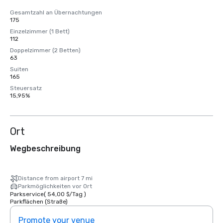
Gesamtzahl an Übernachtungen
175
Einzelzimmer (1 Bett)
112
Doppelzimmer (2 Betten)
63
Suiten
165
Steuersatz
15,95%
Ort
Wegbeschreibung
Distance from airport 7 mi
Parkmöglichkeiten vor Ort
Parkservice
(
54,00 $
/
Tag
)
Parkflächen (Straße)
Promote your venue
Prom